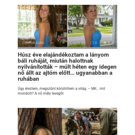
Érdekes tudni
0
5
Húsz éve elajándékoztam a lányom
báli ruháját, miután halottnak
nyilvánították – múlt héten egy idegen
nő állt az ajtóm előtt… ugyanabban a
ruhában
Úgy éreztem, megszűnt körülöttem a világ. – Mit… mit
mondott? A nő mély levegőt