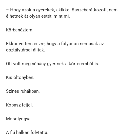
– Hogy azok a gyerekek, akikkel összebarátkozott, nem
élhetnek át olyan estét, mint mi.
Körbenéztem.
Ekkor vettem észre, hogy a folyosón nemcsak az
osztálytársai álltak.
Ott volt még néhány gyermek a kórteremből is.
Kis öltönyben.
Színes ruhákban.
Kopasz fejjel.
Mosolyogva.
A fiú halkan folytatta.