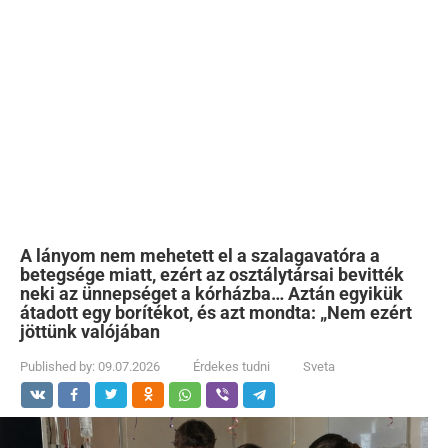
A lányom nem mehetett el a szalagavatóra a
betegsége miatt, ezért az osztálytársai bevitték
neki az ünnepséget a kórházba… Aztán egyikük
átadott egy borítékot, és azt mondta: „Nem ezért
jöttünk valójában
Published by:
09.07.2026
Érdekes tudni
Sveta