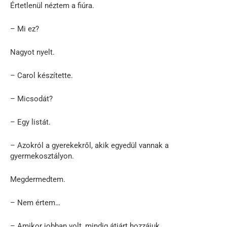
Értetlenül néztem a fiúra.
– Mi ez?
Nagyot nyelt.
– Carol készítette.
– Micsodát?
– Egy listát.
– Azokról a gyerekekről, akik egyedül vannak a
gyermekosztályon.
Megdermedtem.
– Nem értem…
– Amikor jobban volt, mindig átjárt hozzájuk.