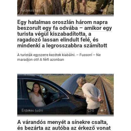
Érdekes tudni
0
6
Egy hatalmas oroszlán három napra
beszorult egy fa odvába – amikor egy
turista végül kiszabadította, a
ragadozó lassan elindult felé, és
mindenki a legrosszabbra számított
A turisták egyszerre kezdtek kiabálni. – Fusson! – Ne
maradjon ott! A férfi azonban
Érdekes tudni
0
7
A várandós menyét a sínekre csalta,
és bezárta az autóba az érkező vonat