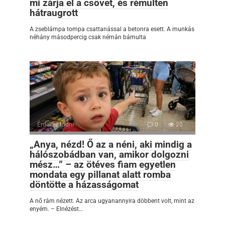
mi zárja el a csövet, és rémülten
hátraugrott
A zseblámpa tompa csattanással a betonra esett. A munkás
néhány másodpercig csak némán bámulta
Érdekes tudni
0
20
„Anya, nézd! Ő az a néni, aki mindig a
hálószobádban van, amikor dolgozni
mész…” – az ötéves fiam egyetlen
mondata egy pillanat alatt romba
döntötte a házasságomat
A nő rám nézett. Az arca ugyanannyira döbbent volt, mint az
enyém. – Elnézést…