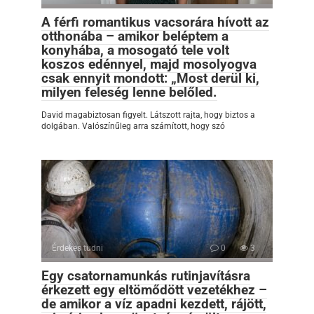
A férfi romantikus vacsorára hívott az
otthonába – amikor beléptem a
konyhába, a mosogató tele volt
koszos edénnyel, majd mosolyogva
csak ennyit mondott: „Most derül ki,
milyen feleség lenne belőled.
David magabiztosan figyelt. Látszott rajta, hogy biztos a
dolgában. Valószínűleg arra számított, hogy szó
Érdekes tudni
0
3
Egy csatornamunkás rutinjavításra
érkezett egy eltömődött vezetékhez –
de amikor a víz apadni kezdett, rájött,