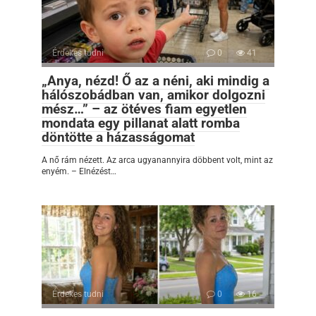
Érdekes tudni
0
41
„Anya, nézd! Ő az a néni, aki mindig a
hálószobádban van, amikor dolgozni
mész…” – az ötéves fiam egyetlen
mondata egy pillanat alatt romba
döntötte a házasságomat
A nő rám nézett. Az arca ugyanannyira döbbent volt, mint az
enyém. – Elnézést…
Érdekes tudni
0
16