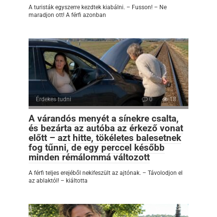
A turisták egyszerre kezdtek kiabálni. – Fusson! – Ne
maradjon ott! A férfi azonban
Érdekes tudni
0
18
A várandós menyét a sínekre csalta,
és bezárta az autóba az érkező vonat
előtt – azt hitte, tökéletes balesetnek
fog tűnni, de egy perccel később
minden rémálommá változott
A férfi teljes erejéből nekifeszült az ajtónak. – Távolodjon el
az ablaktól! – kiáltotta