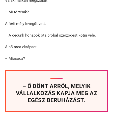
Valaki halkan megszólalt:
– Mi történik?
A férfi mély levegőt vett.
– A cégünk hónapok óta próbál szerződést kötni vele.
A nő arca elsápadt.
– Micsoda?
– Ő DÖNT ARRÓL, MELYIK
VÁLLALKOZÁS KAPJA MEG AZ
EGÉSZ BERUHÁZÁST.