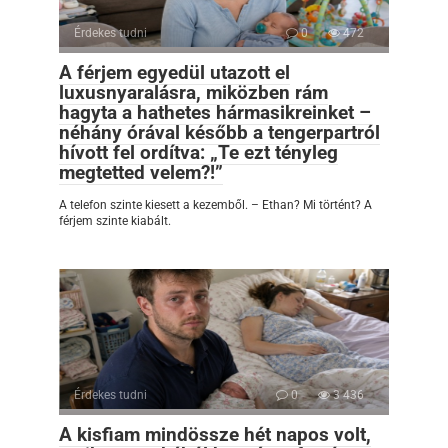
Érdekes tudni
0
472
A férjem egyedül utazott el
luxusnyaralásra, miközben rám
hagyta a hathetes hármasikreinket –
néhány órával később a tengerpartról
hívott fel ordítva: „Te ezt tényleg
megtetted velem?!”
A telefon szinte kiesett a kezemből. – Ethan? Mi történt? A
férjem szinte kiabált.
Érdekes tudni
0
3 436
A kisfiam mindössze hét napos volt,