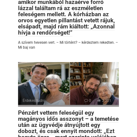
amikor munkából hazaérve forró
lázzal találtam rá az eszméletlen
feleségem mellett. A kórházban az
orvos egyetlen pillantást vetett rájuk,
elsápadt, majd rám kiáltott: „Azonnal
hívja a rendőrséget!”
A szívem hevesen vert. – Mi történt? – kérdeztem rekedten. –
Mi baj van
Érdekes tudni
0
2 201
Pénzért vettem feleségül egy
magányos idős asszonyt – a temetése
után az ügyvédje átnyújtott egy
dobozt, és csak ennyit mondott: „Ezt