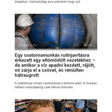
dolgában. Valószínűleg arra számított, hogy szó
Érdekes tudni
0
29
Egy csatornamunkás rutinjavításra
érkezett egy eltömődött vezetékhez –
de amikor a víz apadni kezdett, rájött,
mi zárja el a csövet, és rémülten
hátraugrott
A zseblámpa tompa csattanással a betonra esett. A munkás
néhány másodpercig csak némán bámulta