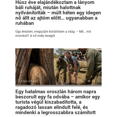
Húsz éve elajándékoztam a lányom
báli ruháját, miután halottnak
nyilvánították – múlt héten egy idegen
nő állt az ajtóm előtt… ugyanabban a
ruhában
Úgy éreztem, megszűnt körülöttem a világ. – Mit… mit
mondott? A nő mély levegőt
Érdekes tudni
0
17
Egy hatalmas oroszlán három napra
beszorult egy fa odvába – amikor egy
turista végül kiszabadította, a
ragadozó lassan elindult felé, és
mindenki a legrosszabbra számított