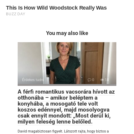
You may also like
Érdekes tudni
0
18
A férfi romantikus vacsorára hívott az
otthonába – amikor beléptem a
konyhába, a mosogató tele volt
koszos edénnyel, majd mosolyogva
csak ennyit mondott: „Most derül ki,
milyen feleség lenne belőled.
David magabiztosan figyelt. Látszott rajta, hogy biztos a