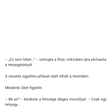
– „Ez nem lehet…” – suttogta a férje, miközben újra elolvasta
a névjegykártyát.
A nevetés egyetlen pillanat alatt elhalt a teremben.
Mindenki őket figyelte.
– Mi az? – kérdezte a felesége ideges mosollyal. – Csak egy
névjegy…