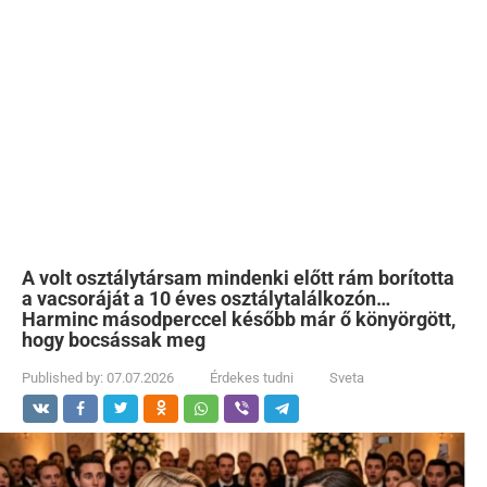
A volt osztálytársam mindenki előtt rám borította
a vacsoráját a 10 éves osztálytalálkozón…
Harminc másodperccel később már ő könyörgött,
hogy bocsássak meg
Published by:
07.07.2026
Érdekes tudni
Sveta