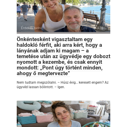
Érdekes tudni
0
978
Önkéntesként vigasztaltam egy
haldokló férfit, aki arra kért, hogy a
lányának adjam ki magam – a
temetése után az ügyvédje egy dobozt
nyomott a kezembe, és csak ennyit
mondott: „Pont úgy történt minden,
ahogy ő megtervezte”
Nem tudtam megszólalni. – Húsz évig… keresett engem? Az
ügyvéd lassan bólintott. – Igen.