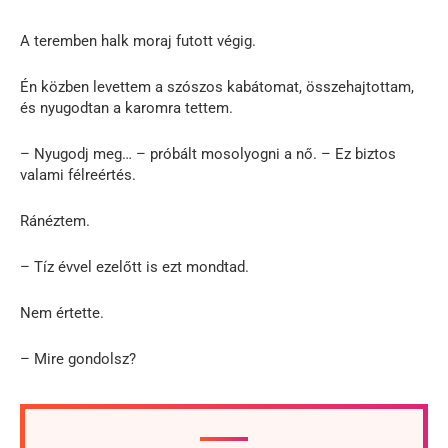
A teremben halk moraj futott végig.
Én közben levettem a szószos kabátomat, összehajtottam,
és nyugodtan a karomra tettem.
– Nyugodj meg… – próbált mosolyogni a nő. – Ez biztos
valami félreértés.
Ránéztem.
– Tíz évvel ezelőtt is ezt mondtad.
Nem értette.
– Mire gondolsz?