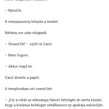
– Nyisd ki.
A menyasszony kihúzta a levelet.
Néhány sor után elsápadt.
– Olvasd fel! – szólt rá Carol.
– Nem fogom.
– Akkor majd én.
Carol átvette a papírt.
A templomban síri csend lett.
– „Ezt a ruhát az édesanyja három hétvégén át varrta kézzel,
hogy a kislánya boldogan sétálhasson az apukája esküvőjén.