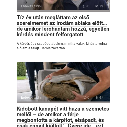
Érdekes tudni
0
39
Tíz év után megláttam az első
szerelmemet az irodám ablaka előtt…
de amikor lerohantam hozzá, egyetlen
kérdés mindent felforgatott
A kérdés úgy csapódott belém, mintha valaki kihúzta volna
alólam a talajt. Jamie zavartan
Érdekes tudni
0
47
Kidobott kanapét vitt haza a szemetes
mellől – de amikor a férje
megbontotta a kárpitot, elsápadt, és
csak ennyit kiáltott: „Gyere ide… ezt