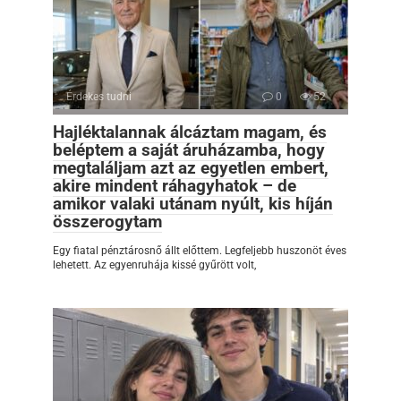
Érdekes tudni
0
52
Hajléktalannak álcáztam magam, és
beléptem a saját áruházamba, hogy
megtaláljam azt az egyetlen embert,
akire mindent ráhagyhatok – de
amikor valaki utánam nyúlt, kis híján
összerogytam
Egy fiatal pénztárosnő állt előttem. Legfeljebb huszonöt éves
lehetett. Az egyenruhája kissé gyűrött volt,