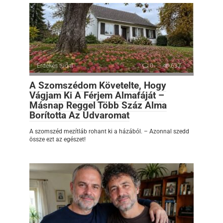
Érdekes tudni
0
637
A Szomszédom Követelte, Hogy
Vágjam Ki A Férjem Almafáját –
Másnap Reggel Több Száz Alma
Borította Az Udvaromat
A szomszéd mezítláb rohant ki a házából. – Azonnal szedd
össze ezt az egészet!