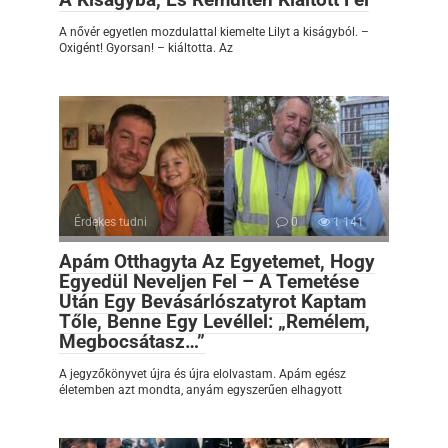
A nővér egyetlen mozdulattal kiemelte Lilyt a kiságyból. –
Oxigént! Gyorsan! – kiáltotta. Az
Érdekes tudni
0
1 141
Apám Otthagyta Az Egyetemet, Hogy
Egyedül Neveljen Fel – A Temetése
Után Egy Bevásárlószatyrot Kaptam
Tőle, Benne Egy Levéllel: „Remélem,
Megbocsátasz…”
A jegyzőkönyvet újra és újra elolvastam. Apám egész
életemben azt mondta, anyám egyszerűen elhagyott