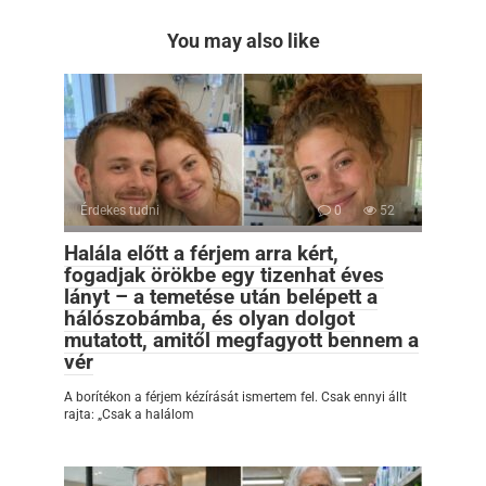
You may also like
Érdekes tudni
0
52
Halála előtt a férjem arra kért,
fogadjak örökbe egy tizenhat éves
lányt – a temetése után belépett a
hálószobámba, és olyan dolgot
mutatott, amitől megfagyott bennem a
vér
A borítékon a férjem kézírását ismertem fel. Csak ennyi állt
rajta: „Csak a halálom