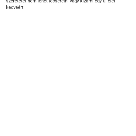
szeretetet nem lehet lecserélni vagy kizárni egy új élet
kedvéért.