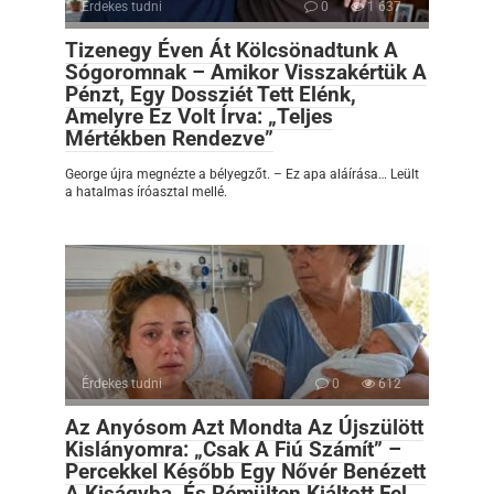
Érdekes tudni
0
1 637
Tizenegy Éven Át Kölcsönadtunk A
Sógoromnak – Amikor Visszakértük A
Pénzt, Egy Dossziét Tett Elénk,
Amelyre Ez Volt Írva: „Teljes
Mértékben Rendezve”
George újra megnézte a bélyegzőt. – Ez apa aláírása… Leült
a hatalmas íróasztal mellé.
Érdekes tudni
0
612
Az Anyósom Azt Mondta Az Újszülött
Kislányomra: „Csak A Fiú Számít” –
Percekkel Később Egy Nővér Benézett
A Kiságyba, És Rémülten Kiáltott Fel