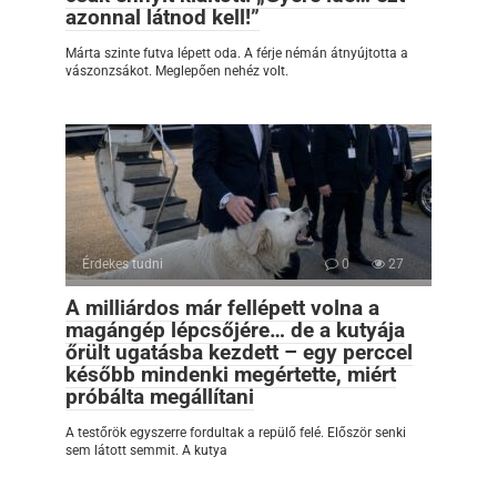
azonnal látnod kell!”
Márta szinte futva lépett oda. A férje némán átnyújtotta a
vászonzsákot. Meglepően nehéz volt.
Érdekes tudni
0
27
A milliárdos már fellépett volna a
magángép lépcsőjére… de a kutyája
őrült ugatásba kezdett – egy perccel
később mindenki megértette, miért
próbálta megállítani
A testőrök egyszerre fordultak a repülő felé. Először senki
sem látott semmit. A kutya