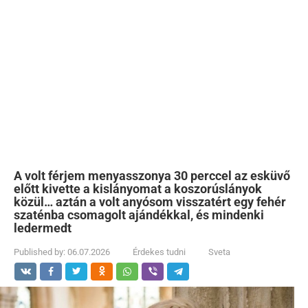
A volt férjem menyasszonya 30 perccel az esküvő
előtt kivette a kislányomat a koszorúslányok
közül… aztán a volt anyósom visszatért egy fehér
szaténba csomagolt ajándékkal, és mindenki
ledermedt
Published by:
06.07.2026
Érdekes tudni
Sveta