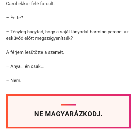
Carol ekkor felé fordult.
– És te?
– Tényleg hagytad, hogy a saját lányodat harminc perccel az
esküvőd előtt megszégyenítsék?
A férjem lesütötte a szemét.
– Anya… én csak…
– Nem.
NE MAGYARÁZKODJ.