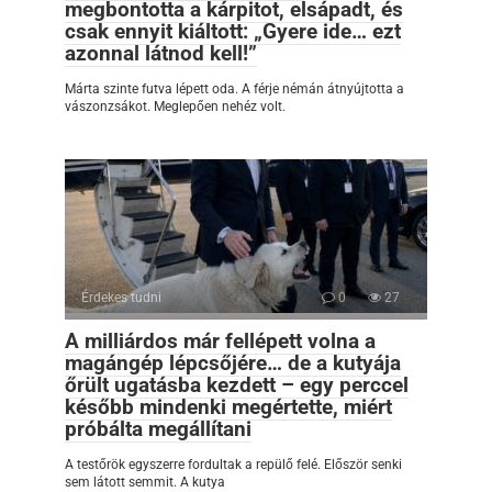
megbontotta a kárpitot, elsápadt, és
csak ennyit kiáltott: „Gyere ide… ezt
azonnal látnod kell!”
Márta szinte futva lépett oda. A férje némán átnyújtotta a
vászonzsákot. Meglepően nehéz volt.
Érdekes tudni
0
27
A milliárdos már fellépett volna a
magángép lépcsőjére… de a kutyája
őrült ugatásba kezdett – egy perccel
később mindenki megértette, miért
próbálta megállítani
A testőrök egyszerre fordultak a repülő felé. Először senki
sem látott semmit. A kutya