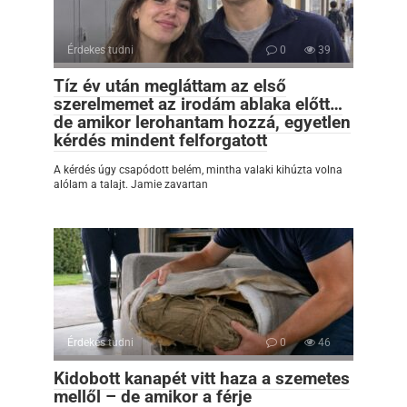
Érdekes tudni
0
39
Tíz év után megláttam az első
szerelmemet az irodám ablaka előtt…
de amikor lerohantam hozzá, egyetlen
kérdés mindent felforgatott
A kérdés úgy csapódott belém, mintha valaki kihúzta volna
alólam a talajt. Jamie zavartan
Érdekes tudni
0
46
Kidobott kanapét vitt haza a szemetes
mellől – de amikor a férje