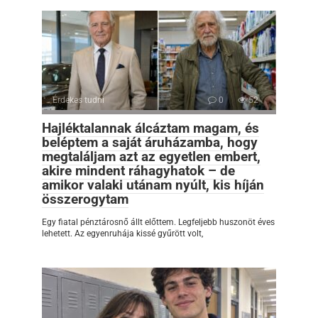
Érdekes tudni
0
52
Hajléktalannak álcáztam magam, és
beléptem a saját áruházamba, hogy
megtaláljam azt az egyetlen embert,
akire mindent ráhagyhatok – de
amikor valaki utánam nyúlt, kis híján
összerogytam
Egy fiatal pénztárosnő állt előttem. Legfeljebb huszonöt éves
lehetett. Az egyenruhája kissé gyűrött volt,