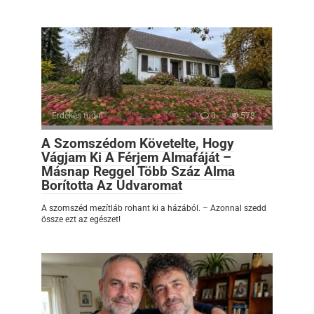
Érdekes tudni
0
578
A Szomszédom Követelte, Hogy
Vágjam Ki A Férjem Almafáját –
Másnap Reggel Több Száz Alma
Borította Az Udvaromat
A szomszéd mezítláb rohant ki a házából. – Azonnal szedd
össze ezt az egészet!