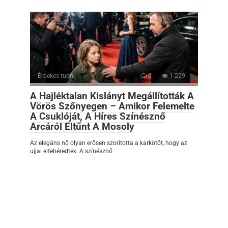
Érdekes tudni
0
1 229
A Hajléktalan Kislányt Megállították A
Vörös Szőnyegen – Amikor Felemelte
A Csuklóját, A Híres Színésznő
Arcáról Eltűnt A Mosoly
Az elegáns nő olyan erősen szorította a karkötőt, hogy az
ujjai elfehéredtek. A színésznő