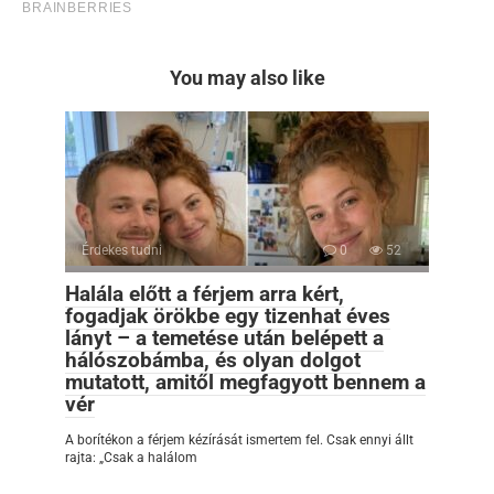
You may also like
Érdekes tudni
0
52
Halála előtt a férjem arra kért,
fogadjak örökbe egy tizenhat éves
lányt – a temetése után belépett a
hálószobámba, és olyan dolgot
mutatott, amitől megfagyott bennem a
vér
A borítékon a férjem kézírását ismertem fel. Csak ennyi állt
rajta: „Csak a halálom