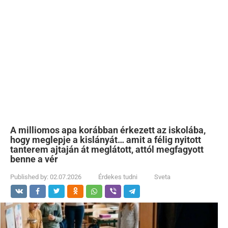
A milliomos apa korábban érkezett az iskolába,
hogy meglepje a kislányát… amit a félig nyitott
tanterem ajtaján át meglátott, attól megfagyott
benne a vér
Published by:
02.07.2026
Érdekes tudni
Sveta