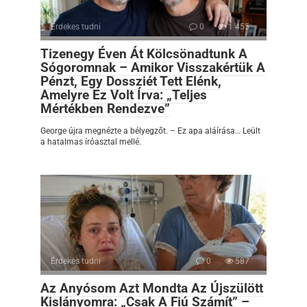
Érdekes tudni
0
1 455
Tizenegy Éven Át Kölcsönadtunk A
Sógoromnak – Amikor Visszakértük A
Pénzt, Egy Dossziét Tett Elénk,
Amelyre Ez Volt Írva: „Teljes
Mértékben Rendezve”
George újra megnézte a bélyegzőt. – Ez apa aláírása… Leült
a hatalmas íróasztal mellé.
Érdekes tudni
0
587
Az Anyósom Azt Mondta Az Újszülött
Kislányomra: „Csak A Fiú Számít” –