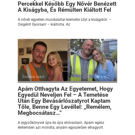
Percekkel Később Egy Nővér Benézett
A Kiságyba, És Rémülten Kiáltott Fel
A nővér egyetlen mozdulattal kiemelte Lilyt a kiságyból. –
Oxigént! Gyorsan! – kiáltotta. Az
Érdekes tudni
0
1 102
Apám Otthagyta Az Egyetemet, Hogy
Egyedül Neveljen Fel – A Temetése
Után Egy Bevásárlószatyrot Kaptam
Tőle, Benne Egy Levéllel: „Remélem,
Megbocsátasz…”
A jegyzőkönyvet újra és újra elolvastam. Apám egész
életemben azt mondta, anyám egyszerűen elhagyott