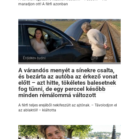
maradjon ott! A férfi azonban
Érdekes tudni
0
20
A várandós menyét a sínekre csalta,
és bezárta az autóba az érkező vonat
előtt – azt hitte, tökéletes balesetnek
fog tűnni, de egy perccel később
minden rémálommá változott
A férfi teljes erejéből nekifeszült az ajtónak. – Távolodjon el
az ablaktól! – kiáltotta