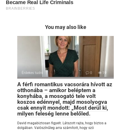
You may also like
Érdekes tudni
0
19
A férfi romantikus vacsorára hívott az
otthonába – amikor beléptem a
konyhába, a mosogató tele volt
koszos edénnyel, majd mosolyogva
csak ennyit mondott: „Most derül ki,
milyen feleség lenne belőled.
David magabiztosan figyelt. Látszott rajta, hogy biztos a
dolgában. Valószínűleg arra számított, hogy szó