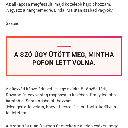
Az állkapcsa megfeszült, majd közelebb hajolt hozzám.
„Vigyázz a hangnemedre, Linda. Ma után szabad vagyok.”
Szabad.
A SZÓ ÚGY ÜTÖTT MEG, MINTHA
POFON LETT VOLNA.
Az ügyvéd késve érkezett — egy szürke öltönyös férfi,
Dawson úr, egy vastag mappával a kezében. Emily legjobb
barátnője, Sarah odahajolt hozzám.
„Megígértette velem, hogy itt leszek” — suttogta, kerülve a
tekintetem.
A szertartás után Dawson úr megkérte a jelenlévőket, hogy