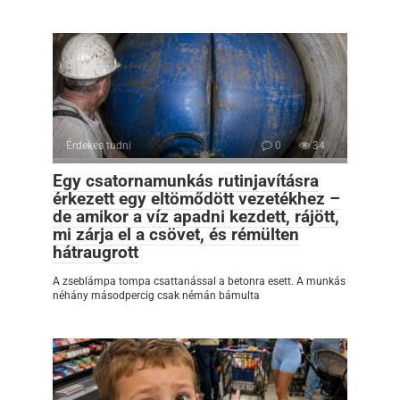
Érdekes tudni
0
34
Egy csatornamunkás rutinjavításra
érkezett egy eltömődött vezetékhez –
de amikor a víz apadni kezdett, rájött,
mi zárja el a csövet, és rémülten
hátraugrott
A zseblámpa tompa csattanással a betonra esett. A munkás
néhány másodpercig csak némán bámulta