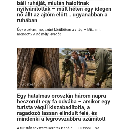
báli ruháját, miután halottnak
nyilvánították – múlt héten egy idegen
nő állt az ajtóm előtt… ugyanabban a
ruhában
Úgy éreztem, megszűnt körülöttem a világ. – Mit… mit
mondott? A nő mély levegőt
Érdekes tudni
0
21
Egy hatalmas oroszlán három napra
beszorult egy fa odvába – amikor egy
turista végül kiszabadította, a
ragadozó lassan elindult felé, és
mindenki a legrosszabbra számított
A turisták egyszerre kezdtek kiabálni. – Fusson! – Ne