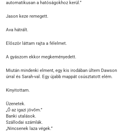
automatikusan a hatóságokhoz kerül.”
Jason keze remegett.
Ava hátrált.
Először láttam rajta a félelmet.
A gyászom ekkor megkeményedett.
Miután mindenki elment, egy kis irodában ültem Dawson
úrral és Sarah-val. Egy újabb mappát csúsztatott elém.
Kinyitottam.
Üzenetek.
„Ő az igazi jövőm.”
Banki utalások.
Szállodai számlák.
„Nincsenek laza végek.”