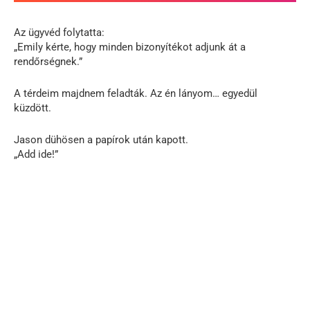
Az ügyvéd folytatta:
„Emily kérte, hogy minden bizonyítékot adjunk át a
rendőrségnek.”
A térdeim majdnem feladták. Az én lányom… egyedül
küzdött.
Jason dühösen a papírok után kapott.
„Add ide!”