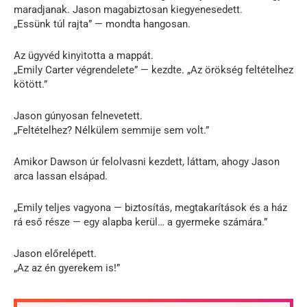
maradjanak. Jason magabiztosan kiegyenesedett.
„Essünk túl rajta” — mondta hangosan.
Az ügyvéd kinyitotta a mappát.
„Emily Carter végrendelete” — kezdte. „Az örökség feltételhez
kötött.”
Jason gúnyosan felnevetett.
„Feltételhez? Nélkülem semmije sem volt.”
Amikor Dawson úr felolvasni kezdett, láttam, ahogy Jason
arca lassan elsápad.
„Emily teljes vagyona — biztosítás, megtakarítások és a ház
rá eső része — egy alapba kerül… a gyermeke számára.”
Jason előrelépett.
„Az az én gyerekem is!”