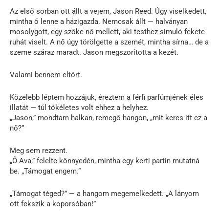
Az első sorban ott állt a vejem, Jason Reed. Úgy viselkedett,
mintha ő lenne a házigazda. Nemcsak állt — halványan
mosolygott, egy szőke nő mellett, aki testhez simuló fekete
ruhát viselt. A nő úgy törölgette a szemét, mintha sírna… de a
szeme száraz maradt. Jason megszorította a kezét.
Valami bennem eltört.
Közelebb léptem hozzájuk, éreztem a férfi parfümjének éles
illatát — túl tökéletes volt ehhez a helyhez.
„Jason,” mondtam halkan, remegő hangon, „mit keres itt ez a
nő?”
Meg sem rezzent.
„Ő Ava,” felelte könnyedén, mintha egy kerti partin mutatná
be. „Támogat engem.”
„Támogat téged?” — a hangom megemelkedett. „A lányom
ott fekszik a koporsóban!”