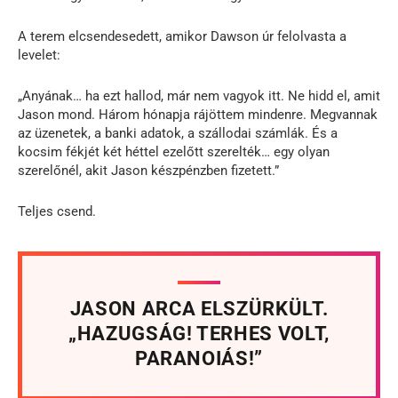
A terem elcsendesedett, amikor Dawson úr felolvasta a
levelet:
„Anyának… ha ezt hallod, már nem vagyok itt. Ne hidd el, amit
Jason mond. Három hónapja rájöttem mindenre. Megvannak
az üzenetek, a banki adatok, a szállodai számlák. És a
kocsim fékjét két héttel ezelőtt szerelték… egy olyan
szerelőnél, akit Jason készpénzben fizetett.”
Teljes csend.
JASON ARCA ELSZÜRKÜLT.
„HAZUGSÁG! TERHES VOLT,
PARANOIÁS!”