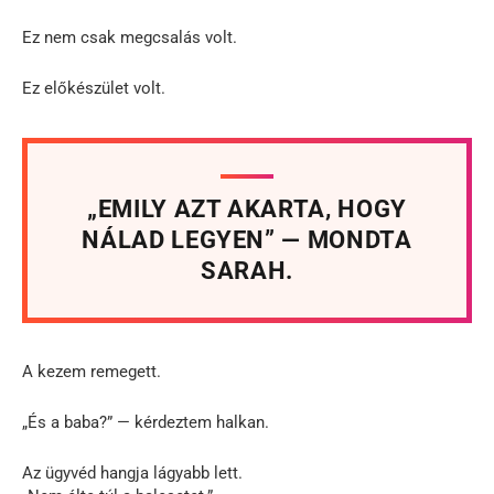
Ez nem csak megcsalás volt.
Ez előkészület volt.
„EMILY AZT AKARTA, HOGY
NÁLAD LEGYEN” — MONDTA
SARAH.
A kezem remegett.
„És a baba?” — kérdeztem halkan.
Az ügyvéd hangja lágyabb lett.