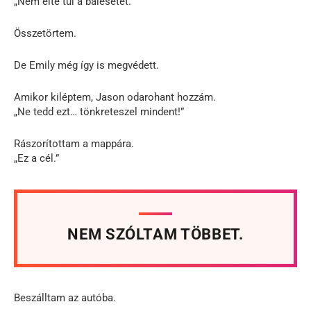
„Nem élte túl a balesetet.”
Összetörtem.
De Emily még így is megvédett.
Amikor kiléptem, Jason odarohant hozzám.
„Ne tedd ezt… tönkreteszel mindent!”
Rászorítottam a mappára.
„Ez a cél.”
NEM SZÓLTAM TÖBBET.
Beszálltam az autóba.