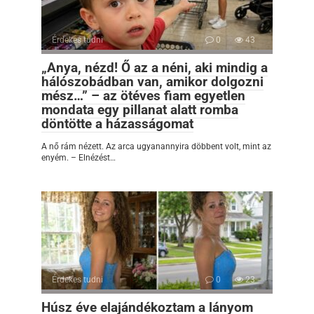
Érdekes tudni
0
43
„Anya, nézd! Ő az a néni, aki mindig a
hálószobádban van, amikor dolgozni
mész…” – az ötéves fiam egyetlen
mondata egy pillanat alatt romba
döntötte a házasságomat
A nő rám nézett. Az arca ugyanannyira döbbent volt, mint az
enyém. – Elnézést…
Érdekes tudni
0
23
Húsz éve elajándékoztam a lányom