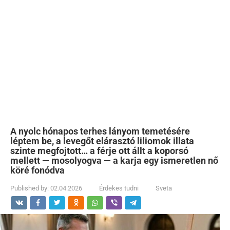
A nyolc hónapos terhes lányom temetésére
léptem be, a levegőt elárasztó liliomok illata
szinte megfojtott… a férje ott állt a koporsó
mellett — mosolyogva — a karja egy ismeretlen nő
köré fonódva
Published by:
02.04.2026
Érdekes tudni
Sveta