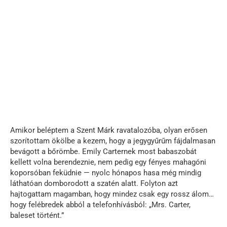
Amikor beléptem a Szent Márk ravatalozóba, olyan erősen
szorítottam ökölbe a kezem, hogy a jegygyűrűm fájdalmasan
bevágott a bőrömbe. Emily Carternek most babaszobát
kellett volna berendeznie, nem pedig egy fényes mahagóni
koporsóban feküdnie — nyolc hónapos hasa még mindig
láthatóan domborodott a szatén alatt. Folyton azt
hajtogattam magamban, hogy mindez csak egy rossz álom…
hogy felébredek abból a telefonhívásból: „Mrs. Carter,
baleset történt.”