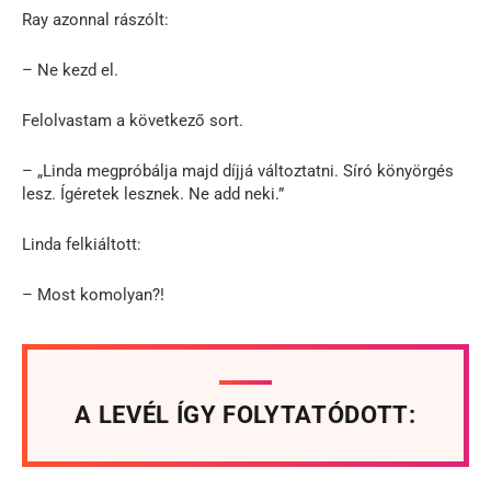
Ray azonnal rászólt:
– Ne kezd el.
Felolvastam a következő sort.
– „Linda megpróbálja majd díjjá változtatni. Síró könyörgés
lesz. Ígéretek lesznek. Ne add neki.”
Linda felkiáltott:
– Most komolyan?!
A LEVÉL ÍGY FOLYTATÓDOTT: