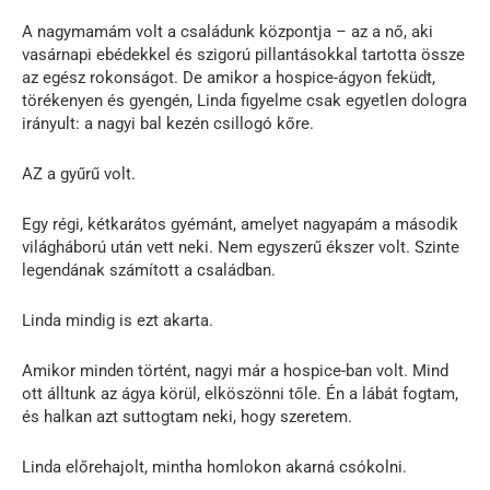
A nagymamám volt a családunk központja – az a nő, aki
vasárnapi ebédekkel és szigorú pillantásokkal tartotta össze
az egész rokonságot. De amikor a hospice-ágyon feküdt,
törékenyen és gyengén, Linda figyelme csak egyetlen dologra
irányult: a nagyi bal kezén csillogó kőre.
AZ a gyűrű volt.
Egy régi, kétkarátos gyémánt, amelyet nagyapám a második
világháború után vett neki. Nem egyszerű ékszer volt. Szinte
legendának számított a családban.
Linda mindig is ezt akarta.
Amikor minden történt, nagyi már a hospice-ban volt. Mind
ott álltunk az ágya körül, elköszönni tőle. Én a lábát fogtam,
és halkan azt suttogtam neki, hogy szeretem.
Linda előrehajolt, mintha homlokon akarná csókolni.