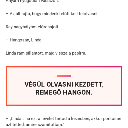
Anyám nyugodtan válaszolt:
– Az áll rajta, hogy mindenki előtt kell felolvasni.
Ray nagybátyám előrehajolt.
– Hangosan, Linda.
Linda rám pillantott, majd vissza a papírra.
VÉGÜL OLVASNI KEZDETT,
REMEGŐ HANGON.
– „Linda… ha ezt a levelet tartod a kezedben, akkor pontosan
azt tetted, amire számítottam.”