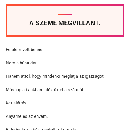
A SZEME MEGVILLANT.
Félelem volt benne.
Nem a bűntudat.
Hanem attól, hogy mindenki meglátja az igazságot.
Másnap a bankban intéztük el a számlát.
Két aláírás.
Anyámé és az enyém.
Este hatkor a ház megtelt rokonokkal.