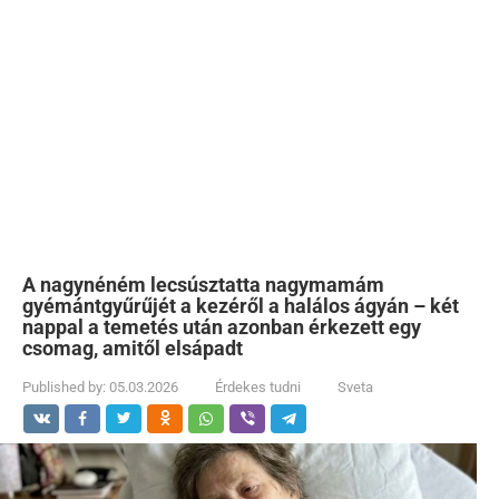
A nagynéném lecsúsztatta nagymamám
gyémántgyűrűjét a kezéről a halálos ágyán – két
nappal a temetés után azonban érkezett egy
csomag, amitől elsápadt
Published by:
05.03.2026
Érdekes tudni
Sveta