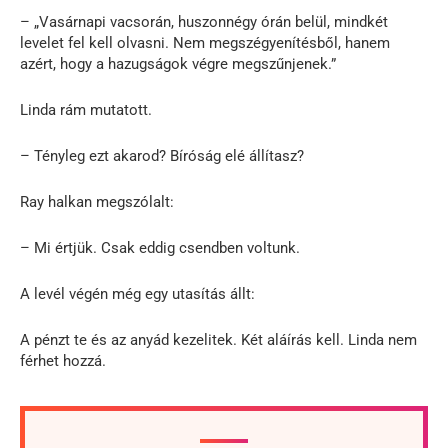
– „Vasárnapi vacsorán, huszonnégy órán belül, mindkét
levelet fel kell olvasni. Nem megszégyenítésből, hanem
azért, hogy a hazugságok végre megszűnjenek.”
Linda rám mutatott.
– Tényleg ezt akarod? Bíróság elé állítasz?
Ray halkan megszólalt:
– Mi értjük. Csak eddig csendben voltunk.
A levél végén még egy utasítás állt:
A pénzt te és az anyád kezelitek. Két aláírás kell. Linda nem
férhet hozzá.