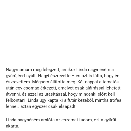
Nagymamám még lélegzett, amikor Linda nagynéném a
gyűrűjéért nyúlt. Nagyi észrevette – és azt is látta, hogy én
észrevettem. Mégsem állította meg. Két nappal a temetés
után egy csomag érkezett, amelyet csak aláírással lehetett
átvenni, és azzal az utasítással, hogy mindenki előtt kell
felbontani. Linda úgy kapta ki a futár kezéből, mintha trófea
lenne… aztán egyszer csak elsápadt.
Linda nagynéném amióta az eszemet tudom, ezt a gyűrűt
akarta.