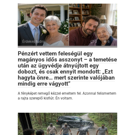
Érdekes tudni
0
6
Pénzért vettem feleségül egy
magányos idős asszonyt – a temetése
után az ügyvédje átnyújtott egy
dobozt, és csak ennyit mondott: „Ezt
hagyta önre… mert szerinte valójában
mindig erre vágyott”
A fényképet remegő kézzel emeltem fel. Azonnal felismertem
a rajta szereplő kisfiút. Én voltam.