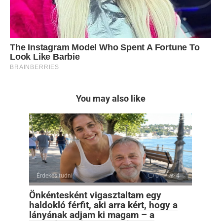
You may also like
Érdekes tudni
0
4
Önkéntesként vigasztaltam egy
haldokló férfit, aki arra kért, hogy a
lányának adjam ki magam – a