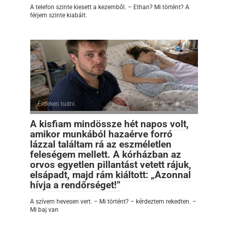
A telefon szinte kiesett a kezemből. – Ethan? Mi történt? A
férjem szinte kiabált.
Érdekes tudni
0
6
A kisfiam mindössze hét napos volt,
amikor munkából hazaérve forró
lázzal találtam rá az eszméletlen
feleségem mellett. A kórházban az
orvos egyetlen pillantást vetett rájuk,
elsápadt, majd rám kiáltott: „Azonnal
hívja a rendőrséget!”
A szívem hevesen vert. – Mi történt? – kérdeztem rekedten. –
Mi baj van