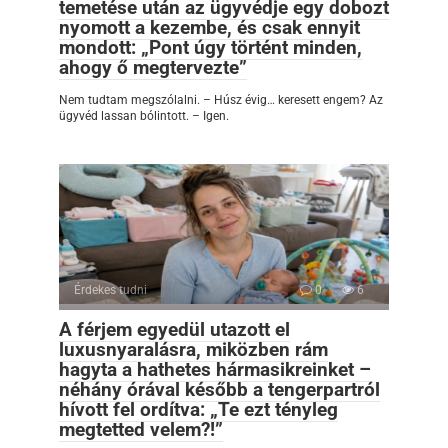
temetése után az ügyvédje egy dobozt
nyomott a kezembe, és csak ennyit
mondott: „Pont úgy történt minden,
ahogy ő megtervezte”
Nem tudtam megszólalni. – Húsz évig… keresett engem? Az
ügyvéd lassan bólintott. – Igen.
Érdekes tudni
0
6
A férjem egyedül utazott el
luxusnyaralásra, miközben rám
hagyta a hathetes hármasikreinket –
néhány órával később a tengerpartról
hívott fel ordítva: „Te ezt tényleg
megtetted velem?!”