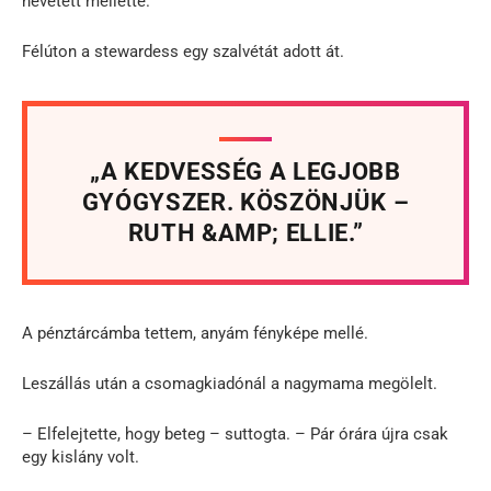
nevetett mellette.
Félúton a stewardess egy szalvétát adott át.
„A KEDVESSÉG A LEGJOBB
GYÓGYSZER. KÖSZÖNJÜK –
RUTH &AMP; ELLIE.”
A pénztárcámba tettem, anyám fényképe mellé.
Leszállás után a csomagkiadónál a nagymama megölelt.
– Elfelejtette, hogy beteg – suttogta. – Pár órára újra csak
egy kislány volt.