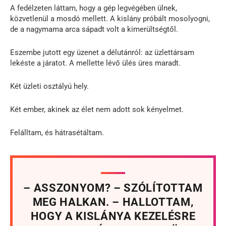
A fedélzeten láttam, hogy a gép legvégében ülnek,
közvetlenül a mosdó mellett. A kislány próbált mosolyogni,
de a nagymama arca sápadt volt a kimerültségtől.
Eszembe jutott egy üzenet a délutánról: az üzlettársam
lekéste a járatot. A mellette lévő ülés üres maradt.
Két üzleti osztályú hely.
Két ember, akinek az élet nem adott sok kényelmet.
Felálltam, és hátrasétáltam.
– ASSZONYOM? – SZÓLÍTOTTAM
MEG HALKAN. – HALLOTTAM,
HOGY A KISLÁNYA KEZELÉSRE