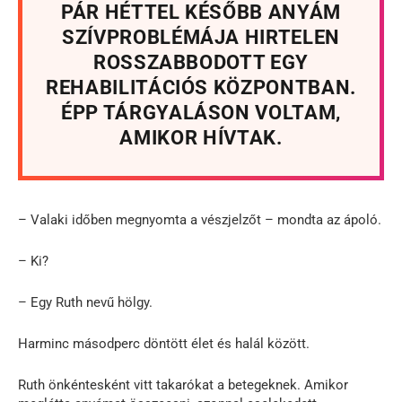
PÁR HÉTTEL KÉSŐBB ANYÁM
SZÍVPROBLÉMÁJA HIRTELEN
ROSSZABBODOTT EGY
REHABILITÁCIÓS KÖZPONTBAN.
ÉPP TÁRGYALÁSON VOLTAM,
AMIKOR HÍVTAK.
– Valaki időben megnyomta a vészjelzőt – mondta az ápoló.
– Ki?
– Egy Ruth nevű hölgy.
Harminc másodperc döntött élet és halál között.
Ruth önkéntesként vitt takarókat a betegeknek. Amikor