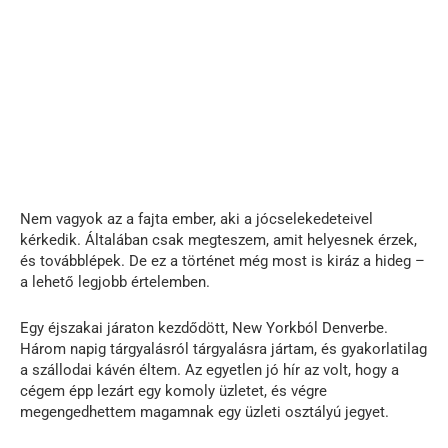
Nem vagyok az a fajta ember, aki a jócselekedeteivel
kérkedik. Általában csak megteszem, amit helyesnek érzek,
és továbblépek. De ez a történet még most is kiráz a hideg –
a lehető legjobb értelemben.
Egy éjszakai járaton kezdődött, New Yorkból Denverbe.
Három napig tárgyalásról tárgyalásra jártam, és gyakorlatilag
a szállodai kávén éltem. Az egyetlen jó hír az volt, hogy a
cégem épp lezárt egy komoly üzletet, és végre
megengedhettem magamnak egy üzleti osztályú jegyet.