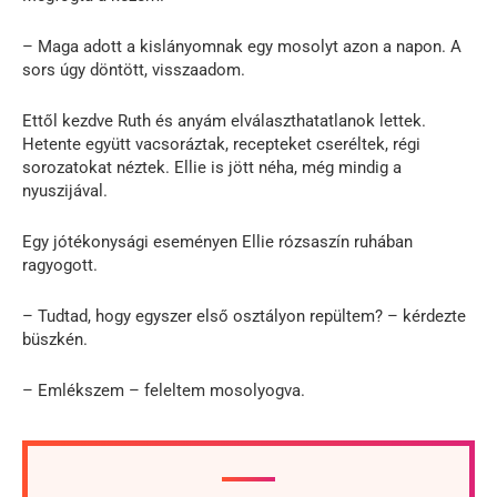
– Maga adott a kislányomnak egy mosolyt azon a napon. A
sors úgy döntött, visszaadom.
Ettől kezdve Ruth és anyám elválaszthatatlanok lettek.
Hetente együtt vacsoráztak, recepteket cseréltek, régi
sorozatokat néztek. Ellie is jött néha, még mindig a
nyuszijával.
Egy jótékonysági eseményen Ellie rózsaszín ruhában
ragyogott.
– Tudtad, hogy egyszer első osztályon repültem? – kérdezte
büszkén.
– Emlékszem – feleltem mosolyogva.