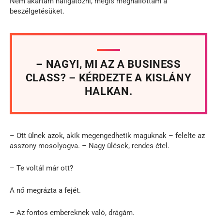
Nem akartam hallgatózni, mégis meghallottam a
beszélgetésüket.
– NAGYI, MI AZ A BUSINESS
CLASS? – KÉRDEZTE A KISLÁNY
HALKAN.
– Ott ülnek azok, akik megengedhetik maguknak – felelte az
asszony mosolyogva. – Nagy ülések, rendes étel.
– Te voltál már ott?
A nő megrázta a fejét.
– Az fontos embereknek való, drágám.