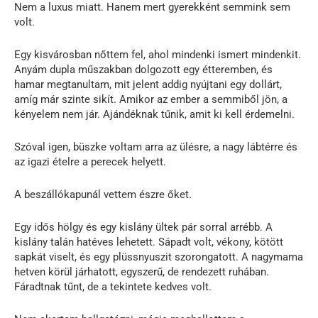
Nem a luxus miatt. Hanem mert gyerekként semmink sem
volt.
Egy kisvárosban nőttem fel, ahol mindenki ismert mindenkit.
Anyám dupla műszakban dolgozott egy étteremben, és
hamar megtanultam, mit jelent addig nyújtani egy dollárt,
amíg már szinte sikít. Amikor az ember a semmiből jön, a
kényelem nem jár. Ajándéknak tűnik, amit ki kell érdemelni.
Szóval igen, büszke voltam arra az ülésre, a nagy lábtérre és
az igazi ételre a perecek helyett.
A beszállókapunál vettem észre őket.
Egy idős hölgy és egy kislány ültek pár sorral arrébb. A
kislány talán hatéves lehetett. Sápadt volt, vékony, kötött
sapkát viselt, és egy plüssnyuszit szorongatott. A nagymama
hetven körül járhatott, egyszerű, de rendezett ruhában.
Fáradtnak tűnt, de a tekintete kedves volt.