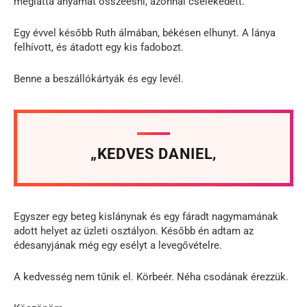
meglátta anyámat összeesni, azonnal cselekedett.
Egy évvel később Ruth álmában, békésen elhunyt. A lánya
felhívott, és átadott egy kis fadobozt.
Benne a beszállókártyák és egy levél.
„KEDVES DANIEL,
Egyszer egy beteg kislánynak és egy fáradt nagymamának
adott helyet az üzleti osztályon. Később én adtam az
édesanyjának még egy esélyt a levegővételre.
A kedvesség nem tűnik el. Körbeér. Néha csodának érezzük.