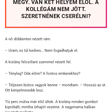
MEGY. VAN KÉT HELYEM ELÖL. A
KOLLÉGÁM NEM JÖTT.
SZERETNÉNEK CSERÉLNI?
A nő döbbenten nézett rám.
– Uram, ez túl kedves… Nem fogadhatjuk el.
A kislány felcsillant szemmel nézett fel.
– Tényleg? Oda előre? A fontos emberekhez?
– Teljesen biztos vagyok benne – mondtam. – Hosszú az út.
Ott kényelmesebb lesz.
Tíz perc múlva már elöl ültek. A kislány minden gombot
kipróbált, mintha űrhajót vezetne. A nagymama halkan