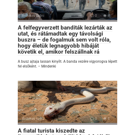
Érdekes tudni
0
4
A felfegyverzett banditák lezárták az
utat, és rátámadtak egy távolsági
buszra – de fogalmuk sem volt róla,
hogy életük legnagyobb hibáját
követik el, amikor felszállnak rá
A busz ajtaja lassan kinyílt. A banda vezére vigyorogva lépett
fel elsőként. – Mindenki
Érdekes tudni
0
6
A fiatal turista kiszedte az