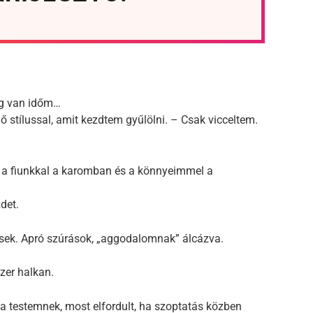
ig van időm…
lő stílussal, amit kezdtem gyűlölni. – Csak vicceltem.
m a fiunkkal a karomban és a könnyeimmel a
det.
sek. Apró szúrások, „aggodalomnak” álcázva.
zer halkan.
a a testemnek, most elfordult, ha szoptatás közben