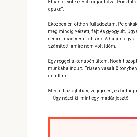
Ethan eleinte el volt ragadtatva. Posztolt
apuka”.
Eközben én otthon fulladoztam. Pelenkák
még mindig vérzett, fájt és gyógyult. Ug
semmi más nem jött rám. A hajam egy áll
számított, amire nem volt időm.
Egy reggel a kanapén ültem, Noah-t szop
munkába indult. Frissen vasalt öltönyben,
imádtam.
Megállt az ajtóban, végigmért, és fintorgo
– Úgy nézel ki, mint egy madárijesztő.