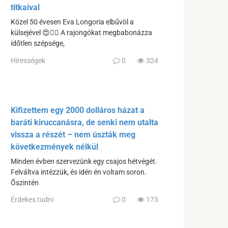
titkaival
Közel 50 évesen Eva Longoria elbűvöl a
külsejével 😍❤️‍🔥 A rajongókat megbabonázza
időtlen szépsége,
Hírességek
0
324
Kifizettem egy 2000 dolláros házat a
baráti kiruccanásra, de senki nem utalta
vissza a részét – nem úszták meg
következmények nélkül
Minden évben szervezünk egy csajos hétvégét.
Felváltva intézzük, és idén én voltam soron.
Őszintén
Érdekes tudni
0
173