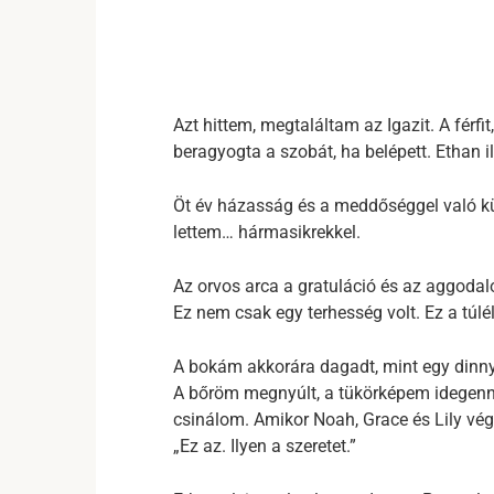
Azt hittem, megtaláltam az Igazit. A férfi
beragyogta a szobát, ha belépett. Ethan il
Öt év házasság és a meddőséggel való kü
lettem… hármasikrekkel.
Az orvos arca a gratuláció és az aggodal
Ez nem csak egy terhesség volt. Ez a túlél
A bokám akkorára dagadt, mint egy dinny
A bőröm megnyúlt, a tükörképem idegenné 
csinálom. Amikor Noah, Grace és Lily vég
„Ez az. Ilyen a szeretet.”