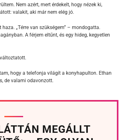
ültem. Nem azért, mert érdekelt, hogy nézek ki,
tott: valakit, aki már nem elég jó.
árt haza. „Térre van szükségem” – mondogatta.
gányban. A férjem eltűnt, és egy hideg, kegyetlen
áltoztatott.
tam, hogy a telefonja világít a konyhapulton. Ethan
, de valami odavonzott.
 LÁTTÁN MEGÁLLT