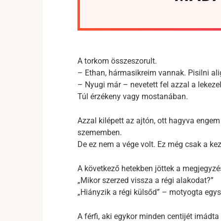
A torkom összeszorult.
– Ethan, hármasikreim vannak. Pisilni al
– Nyugi már – nevetett fel azzal a lekeze
Túl érzékeny vagy mostanában.
Azzal kilépett az ajtón, ott hagyva enge
szememben.
De ez nem a vége volt. Ez még csak a kez
A következő hetekben jöttek a megjegyzé
„Mikor szerzed vissza a régi alakodat?”
„Hiányzik a régi külsőd” – motyogta egys
A férfi, aki egykor minden centijét imádt