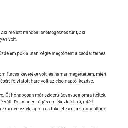
t, aki mellett minden lehetségesnek tűnt, aki
yen volt.
zdelem pokla után végre megtörtént a csoda: terhes
om furcsa keveréke volt, és hamar megértettem, miért.
ésért folytatott harc volt az első naptól kezdve.
e. Öt hónaposan már szigorú ágynyugalomra ítéltek.
vált. De minden rúgás emlékeztetett rá, miért
re megérkeztek, aprón és tökéletesen, azt gondoltam: