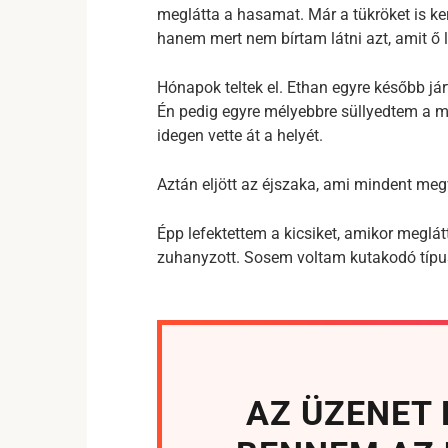
meglátta a hasamat. Már a tükröket is ker
hanem mert nem bírtam látni azt, amit ő lá
Hónapok teltek el. Ethan egyre később j
Én pedig egyre mélyebbre süllyedtem a ma
idegen vette át a helyét.
Aztán eljött az éjszaka, ami mindent megv
Épp lefektettem a kicsiket, amikor meglát
zuhanyzott. Sosem voltam kutakodó típus
AZ ÜZENET