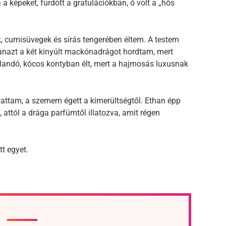
a a képeket, fürdött a gratulációkban, ő volt a „hős
, cumisüvegek és sírás tengerében éltem. A testem
yanazt a két kinyúlt mackónadrágot hordtam, mert
andó, kócos kontyban élt, mert a hajmosás luxusnak
tattam, a szemem égett a kimerültségtől. Ethan épp
 attól a drága parfümtől illatozva, amit régen
tt egyet.