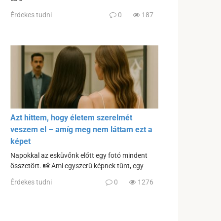
Érdekes tudni
0
187
Azt hittem, hogy életem szerelmét
veszem el – amíg meg nem láttam ezt a
képet
Napokkal az esküvőnk előtt egy fotó mindent
összetört. 📸 Ami egyszerű képnek tűnt, egy
Érdekes tudni
0
1276