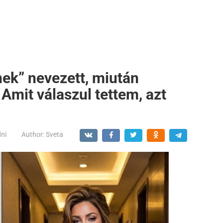
ek” nevezett, miután
Amit válaszul tettem, azt
dni
Author:
Sveta