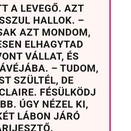
T A LEVEGŐ. AZT
SSZUL HALLOK. –
CSAK AZT MONDOM,
ESEN ELHAGYTAD
ONT VÁLLAT, ÉS
KÁVÉJÁBA. – TUDOM,
T SZÜLTÉL, DE
CLAIRE. FÉSÜLKÖDJ
B. ÚGY NÉZEL KI,
KÉT LÁBON JÁRÓ
RIJESZTŐ.