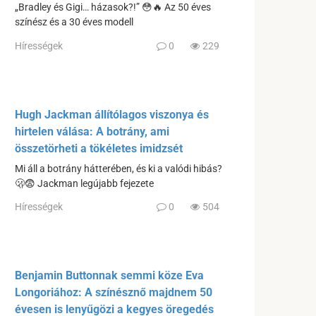
„Bradley és Gigi… házasok?!” 😳🔥 Az 50 éves
színész és a 30 éves modell
Hírességek
0
229
Hugh Jackman állítólagos viszonya és
hirtelen válása: A botrány, ami
összetörheti a tökéletes imidzsét
Mi áll a botrány hátterében, és ki a valódi hibás?
🫢😨 Jackman legújabb fejezete
Hírességek
0
504
Benjamin Buttonnak semmi köze Eva
Longoriához: A színésznő majdnem 50
évesen is lenyűgözi a kegyes öregedés