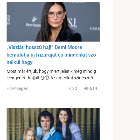
„Viszlát, hosszú haj!” Demi Moore
bemutatja új frizuráját és mindenkit szó
nélkül hagy
Most már értjük, hogy miért jelenik meg mindig
leengedett hajjal! 😏👌 Az amerikai színésznő
Hírességek
0
619