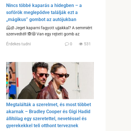
Nincs többé kaparás a hidegben – a
sofőrök meglepődve találják ezt a
„mágikus” gombot az autójukban
🥶🧊 Jeget kaparni fagyott ujjakkal? A semmiért
szenvedtél! 🙈😨 Van egy rejtett gomb az
Érdekes tudni
0
531
Megtalálták a szerelmet, és most többet
akarnak – Bradley Cooper és Gigi Hadid
állítólag egy szeretettel, nevetéssel és
gyerekekkel teli otthont terveznek