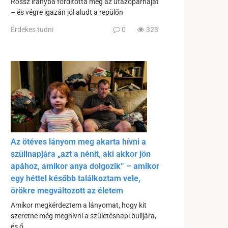
Rossz irányba fordította meg az utazópárnáját
– és végre igazán jól aludt a repülőn
Érdekes tudni
0
323
Az ötéves lányom meg akarta hívni a
szülinapjára „azt a nénit, aki akkor jön
apához, amikor anya dolgozik” – amikor
egy héttel később találkoztam vele,
örökre megváltozott az életem
Amikor megkérdeztem a lányomat, hogy kit
szeretne még meghívni a születésnapi bulijára,
és ő