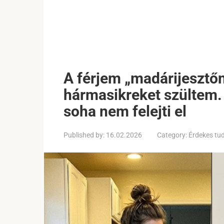
A férjem „madárijesztőn
hármasikreket szültem. 
soha nem felejti el
Published by:
16.02.2026
Category:
Érdekes tu