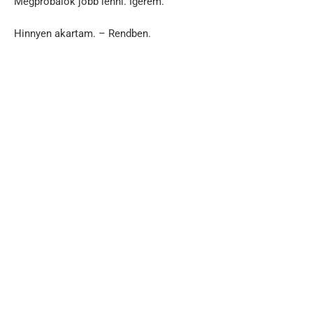
Megpróbálok jobb lenni. Ígérem.
Hinnyen akartam. – Rendben.