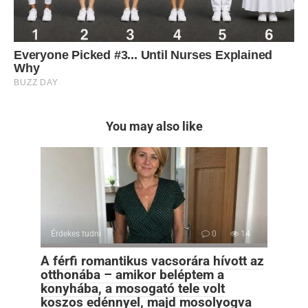
You may also like
Érdekes tudni
0
14
A férfi romantikus vacsorára hívott az
otthonába – amikor beléptem a
konyhába, a mosogató tele volt
koszos edénnyel, majd mosolyogva