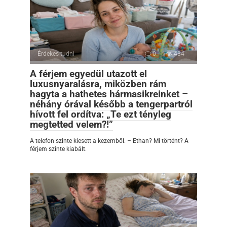
Érdekes tudni
0
434
A férjem egyedül utazott el
luxusnyaralásra, miközben rám
hagyta a hathetes hármasikreinket –
néhány órával később a tengerpartról
hívott fel ordítva: „Te ezt tényleg
megtetted velem?!”
A telefon szinte kiesett a kezemből. – Ethan? Mi történt? A
férjem szinte kiabált.