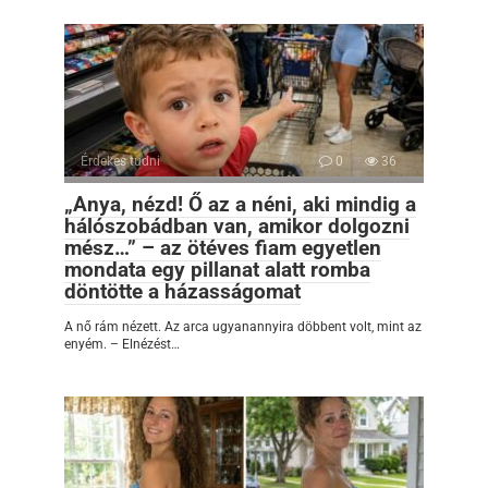
Érdekes tudni
0
36
„Anya, nézd! Ő az a néni, aki mindig a
hálószobádban van, amikor dolgozni
mész…” – az ötéves fiam egyetlen
mondata egy pillanat alatt romba
döntötte a házasságomat
A nő rám nézett. Az arca ugyanannyira döbbent volt, mint az
enyém. – Elnézést…