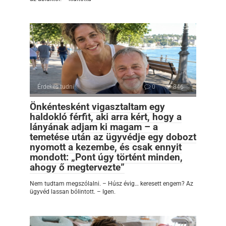
Érdekes tudni
0
846
Önkéntesként vigasztaltam egy
haldokló férfit, aki arra kért, hogy a
lányának adjam ki magam – a
temetése után az ügyvédje egy dobozt
nyomott a kezembe, és csak ennyit
mondott: „Pont úgy történt minden,
ahogy ő megtervezte”
Nem tudtam megszólalni. – Húsz évig… keresett engem? Az
ügyvéd lassan bólintott. – Igen.