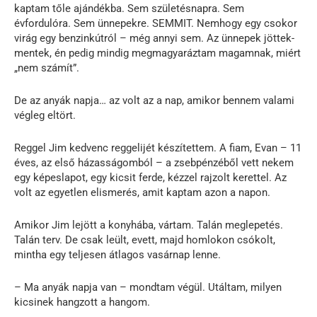
kaptam tőle ajándékba. Sem születésnapra. Sem
évfordulóra. Sem ünnepekre. SEMMIT. Nemhogy egy csokor
virág egy benzinkútról – még annyi sem. Az ünnepek jöttek-
mentek, én pedig mindig megmagyaráztam magamnak, miért
„nem számít”.
De az anyák napja… az volt az a nap, amikor bennem valami
végleg eltört.
Reggel Jim kedvenc reggelijét készítettem. A fiam, Evan – 11
éves, az első házasságomból – a zsebpénzéből vett nekem
egy képeslapot, egy kicsit ferde, kézzel rajzolt kerettel. Az
volt az egyetlen elismerés, amit kaptam azon a napon.
Amikor Jim lejött a konyhába, vártam. Talán meglepetés.
Talán terv. De csak leült, evett, majd homlokon csókolt,
mintha egy teljesen átlagos vasárnap lenne.
– Ma anyák napja van – mondtam végül. Utáltam, milyen
kicsinek hangzott a hangom.