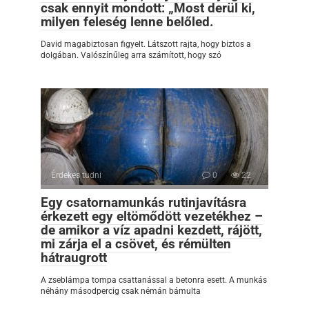
csak ennyit mondott: „Most derül ki,
milyen feleség lenne belőled.
David magabiztosan figyelt. Látszott rajta, hogy biztos a
dolgában. Valószínűleg arra számított, hogy szó
Érdekes tudni
0
22
Egy csatornamunkás rutinjavításra
érkezett egy eltömődött vezetékhez –
de amikor a víz apadni kezdett, rájött,
mi zárja el a csövet, és rémülten
hátraugrott
A zseblámpa tompa csattanással a betonra esett. A munkás
néhány másodpercig csak némán bámulta