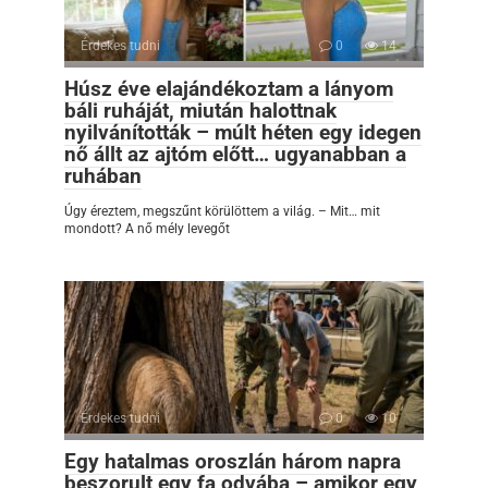
Érdekes tudni
0
14
Húsz éve elajándékoztam a lányom
báli ruháját, miután halottnak
nyilvánították – múlt héten egy idegen
nő állt az ajtóm előtt… ugyanabban a
ruhában
Úgy éreztem, megszűnt körülöttem a világ. – Mit… mit
mondott? A nő mély levegőt
Érdekes tudni
0
10
Egy hatalmas oroszlán három napra
beszorult egy fa odvába – amikor egy