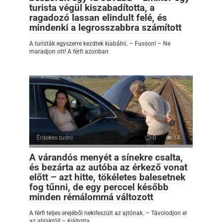
turista végül kiszabadította, a
ragadozó lassan elindult felé, és
mindenki a legrosszabbra számított
A turisták egyszerre kezdtek kiabálni. – Fusson! – Ne
maradjon ott! A férfi azonban
Érdekes tudni
0
14
A várandós menyét a sínekre csalta,
és bezárta az autóba az érkező vonat
előtt – azt hitte, tökéletes balesetnek
fog tűnni, de egy perccel később
minden rémálommá változott
A férfi teljes erejéből nekifeszült az ajtónak. – Távolodjon el
az ablaktól! – kiáltotta