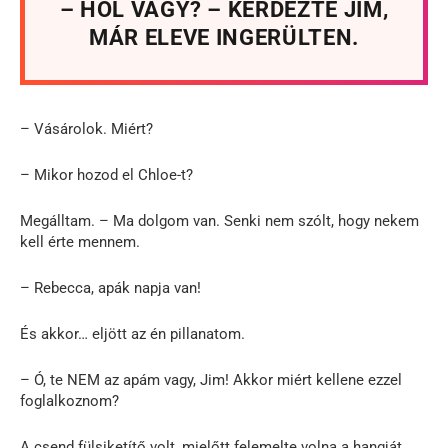
– HOL VAGY? – KÉRDEZTE JIM,
MÁR ELEVE INGERÜLTEN.
– Vásárolok. Miért?
– Mikor hozod el Chloe-t?
Megálltam. – Ma dolgom van. Senki nem szólt, hogy nekem
kell érte mennem.
– Rebecca, apák napja van!
És akkor… eljött az én pillanatom.
– Ó, te NEM az apám vagy, Jim! Akkor miért kellene ezzel
foglalkoznom?
A csend fülsiketítő volt, mielőtt felemelte volna a hangját.