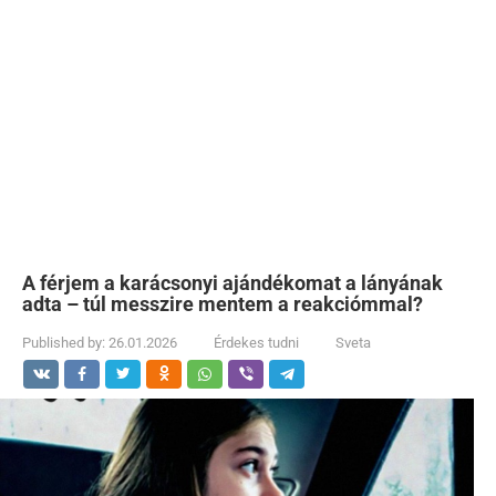
A férjem a karácsonyi ajándékomat a lányának
adta – túl messzire mentem a reakciómmal?
Published by:
26.01.2026
Érdekes tudni
Sveta