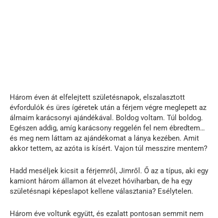
Három éven át elfelejtett születésnapok, elszalasztott
évfordulók és üres ígéretek után a férjem végre meglepett az
álmaim karácsonyi ajándékával. Boldog voltam. Túl boldog.
Egészen addig, amíg karácsony reggelén fel nem ébredtem…
és meg nem láttam az ajándékomat a lánya kezében. Amit
akkor tettem, az azóta is kísért. Vajon túl messzire mentem?
Hadd meséljek kicsit a férjemről, Jimről. Ő az a típus, aki egy
kamiont három államon át elvezet hóviharban, de ha egy
születésnapi képeslapot kellene választania? Esélytelen.
Három éve voltunk együtt, és ezalatt pontosan semmit nem