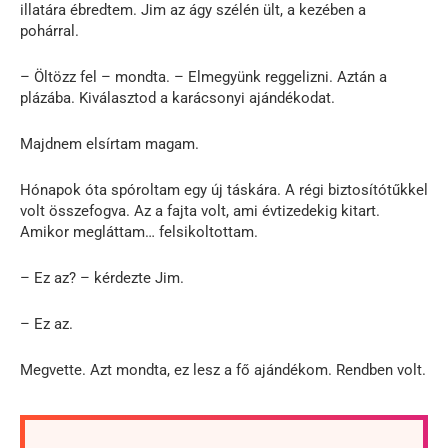
illatára ébredtem. Jim az ágy szélén ült, a kezében a
pohárral.
– Öltözz fel – mondta. – Elmegyünk reggelizni. Aztán a
plázába. Kiválasztod a karácsonyi ajándékodat.
Majdnem elsírtam magam.
Hónapok óta spóroltam egy új táskára. A régi biztosítótűkkel
volt összefogva. Az a fajta volt, ami évtizedekig kitart.
Amikor megláttam… felsikoltottam.
– Ez az? – kérdezte Jim.
– Ez az.
Megvette. Azt mondta, ez lesz a fő ajándékom. Rendben volt.