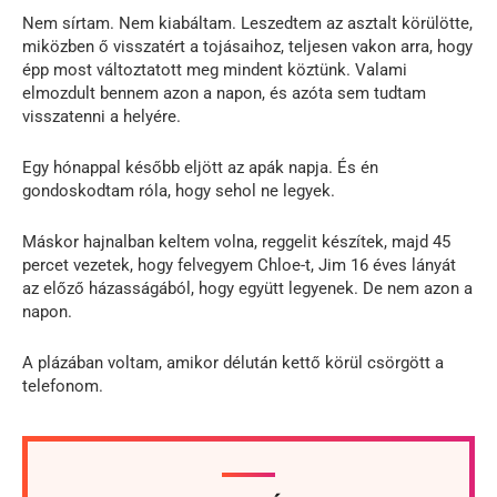
Nem sírtam. Nem kiabáltam. Leszedtem az asztalt körülötte,
miközben ő visszatért a tojásaihoz, teljesen vakon arra, hogy
épp most változtatott meg mindent köztünk. Valami
elmozdult bennem azon a napon, és azóta sem tudtam
visszatenni a helyére.
Egy hónappal később eljött az apák napja. És én
gondoskodtam róla, hogy sehol ne legyek.
Máskor hajnalban keltem volna, reggelit készítek, majd 45
percet vezetek, hogy felvegyem Chloe-t, Jim 16 éves lányát
az előző házasságából, hogy együtt legyenek. De nem azon a
napon.
A plázában voltam, amikor délután kettő körül csörgött a
telefonom.