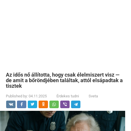
Az idős nő állította, hogy csak élelmiszert visz —
de amit a bőröndjében találtak, attól elsápadtak a
tisztek
Published by:
04.11.2025
Érdekes tudni
Sveta