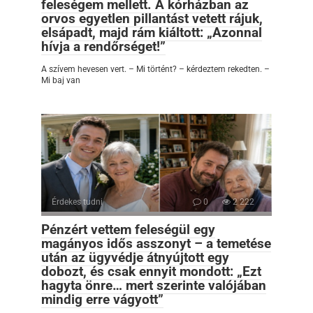
feleségem mellett. A kórházban az
orvos egyetlen pillantást vetett rájuk,
elsápadt, majd rám kiáltott: „Azonnal
hívja a rendőrséget!”
A szívem hevesen vert. – Mi történt? – kérdeztem rekedten. –
Mi baj van
Érdekes tudni
0
2 222
Pénzért vettem feleségül egy
magányos idős asszonyt – a temetése
után az ügyvédje átnyújtott egy
dobozt, és csak ennyit mondott: „Ezt
hagyta önre… mert szerinte valójában
mindig erre vágyott”