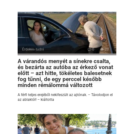
Érdekes tudni
0
20
A várandós menyét a sínekre csalta,
és bezárta az autóba az érkező vonat
előtt – azt hitte, tökéletes balesetnek
fog tűnni, de egy perccel később
minden rémálommá változott
A férfi teljes erejéből nekifeszült az ajtónak. – Távolodjon el
az ablaktól! – kiáltotta