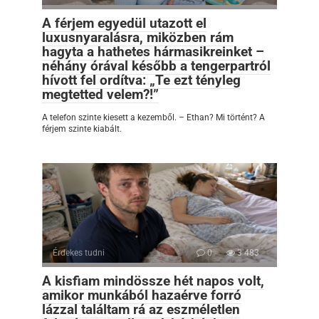
A férjem egyedül utazott el
luxusnyaralásra, miközben rám
hagyta a hathetes hármasikreinket –
néhány órával később a tengerpartról
hívott fel ordítva: „Te ezt tényleg
megtetted velem?!”
A telefon szinte kiesett a kezemből. – Ethan? Mi történt? A
férjem szinte kiabált.
Érdekes tudni
0
3 483
A kisfiam mindössze hét napos volt,
amikor munkából hazaérve forró
lázzal találtam rá az eszméletlen