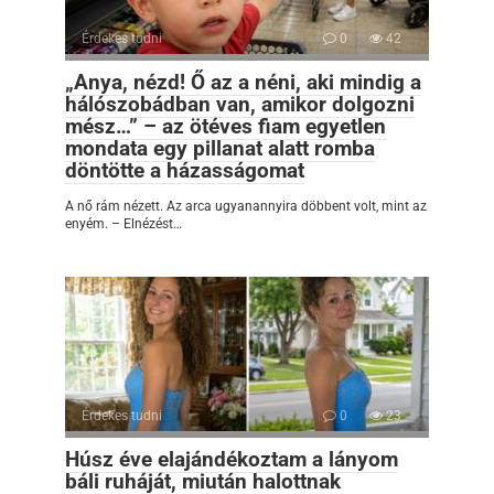
Érdekes tudni
0
42
„Anya, nézd! Ő az a néni, aki mindig a
hálószobádban van, amikor dolgozni
mész…” – az ötéves fiam egyetlen
mondata egy pillanat alatt romba
döntötte a házasságomat
A nő rám nézett. Az arca ugyanannyira döbbent volt, mint az
enyém. – Elnézést…
Érdekes tudni
0
23
Húsz éve elajándékoztam a lányom
báli ruháját, miután halottnak