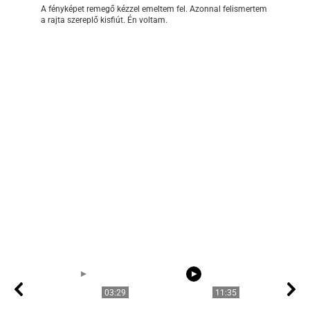
A fényképet remegő kézzel emeltem fel. Azonnal felismertem
a rajta szereplő kisfiút. Én voltam.
03:29
11:35