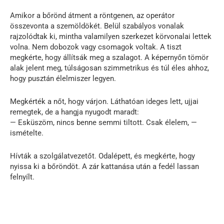
Amikor a bőrönd átment a röntgenen, az operátor
összevonta a szemöldökét. Belül szabályos vonalak
rajzolódtak ki, mintha valamilyen szerkezet körvonalai lettek
volna. Nem dobozok vagy csomagok voltak. A tiszt
megkérte, hogy állítsák meg a szalagot. A képernyőn tömör
alak jelent meg, túlságosan szimmetrikus és túl éles ahhoz,
hogy pusztán élelmiszer legyen.
Megkérték a nőt, hogy várjon. Láthatóan ideges lett, ujjai
remegtek, de a hangja nyugodt maradt:
— Esküszöm, nincs benne semmi tiltott. Csak élelem, —
ismételte.
Hívták a szolgálatvezetőt. Odalépett, és megkérte, hogy
nyissa ki a bőröndöt. A zár kattanása után a fedél lassan
felnyílt.