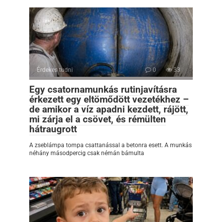
Érdekes tudni
0
33
Egy csatornamunkás rutinjavításra
érkezett egy eltömődött vezetékhez –
de amikor a víz apadni kezdett, rájött,
mi zárja el a csövet, és rémülten
hátraugrott
A zseblámpa tompa csattanással a betonra esett. A munkás
néhány másodpercig csak némán bámulta