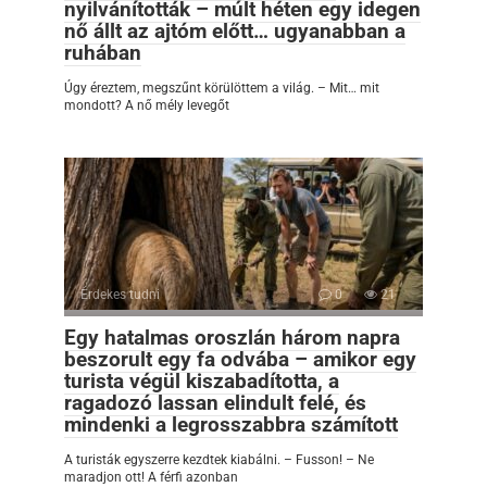
nyilvánították – múlt héten egy idegen
nő állt az ajtóm előtt… ugyanabban a
ruhában
Úgy éreztem, megszűnt körülöttem a világ. – Mit… mit
mondott? A nő mély levegőt
Érdekes tudni
0
21
Egy hatalmas oroszlán három napra
beszorult egy fa odvába – amikor egy
turista végül kiszabadította, a
ragadozó lassan elindult felé, és
mindenki a legrosszabbra számított
A turisták egyszerre kezdtek kiabálni. – Fusson! – Ne
maradjon ott! A férfi azonban