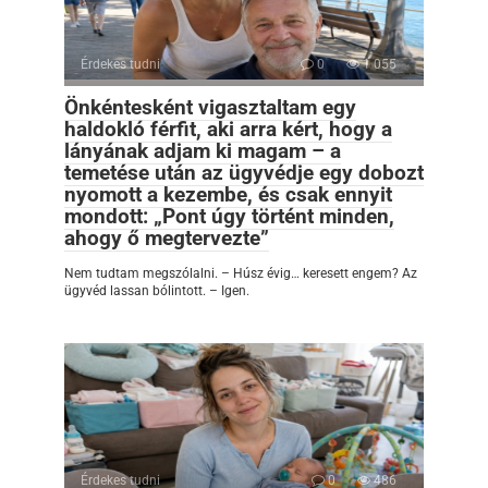
Érdekes tudni
0
1 055
Önkéntesként vigasztaltam egy
haldokló férfit, aki arra kért, hogy a
lányának adjam ki magam – a
temetése után az ügyvédje egy dobozt
nyomott a kezembe, és csak ennyit
mondott: „Pont úgy történt minden,
ahogy ő megtervezte”
Nem tudtam megszólalni. – Húsz évig… keresett engem? Az
ügyvéd lassan bólintott. – Igen.
Érdekes tudni
0
486