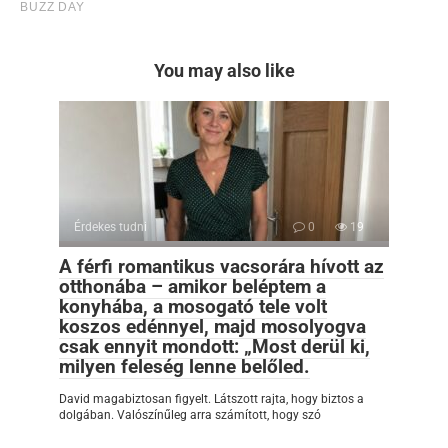
You may also like
Érdekes tudni
0
19
A férfi romantikus vacsorára hívott az
otthonába – amikor beléptem a
konyhába, a mosogató tele volt
koszos edénnyel, majd mosolyogva
csak ennyit mondott: „Most derül ki,
milyen feleség lenne belőled.
David magabiztosan figyelt. Látszott rajta, hogy biztos a
dolgában. Valószínűleg arra számított, hogy szó