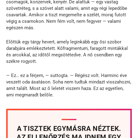
csomagok, konzervek, kenyér. De alattuk — egy vastag
szövetréteg, s a szövet alatt valami, amit egy régi lepedőbe
csavartak. Amikor a tiszt megemelte a szélét, moraj futott
végig a csarnokon. Nem fém volt, nem fegyver — valami
egészen más.
Előttük egy tárgy hevert, amely leginkább egy ősi szobor
darabjára emlékeztetett. Kőfragmentum, faragott mintákkal
és arcokkal, az időtől megsötétedve. A nő csendben egy
székre rogyott.
— Ez… ez a férjem, — suttogta. — Régész volt. Harminc éve
veszett oda ásatáson. Soha nem tudtuk mindazt visszahozni,
amit talált. Most az ő leletét viszem haza. Ez az egyetlen,
ami megmaradt belőle.
A TISZTEK EGYMÁSRA NÉZTEK.
AZ ELLENŐRZÉS MAJDNEM EGY