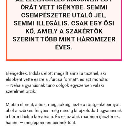
ÓRÁT VETT IGÉNYBE. SEMMI
CSEMPÉSZETRE UTALÓ JEL,
SEMMI ILLEGÁLIS. CSAK EGY ŐSI
KŐ, AMELY A SZAKÉRTŐK
SZERINT TÖBB MINT HÁROMEZER
ÉVES.
Elengedték. Indulás előtt megállt annál a tisztnél, aki
elsőként vette észre a „furcsa formát”, és azt mondta:
— Néha a gyanúsnak tűnő dolgok egyszerűen valaki
szerelmét őrzik.
Miután elment, a tiszt még sokáig nézte a röntgenképernyőt,
ahol a szürkés fényben még mindig kirajzolódott ugyanannak
a bőröndnek a körvonala. És ez az alak már nem ijesztőnek,
hanem — meglepően emberinek tűnt.