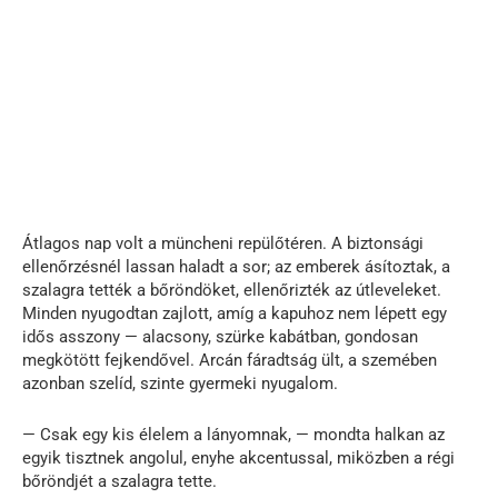
Átlagos nap volt a müncheni repülőtéren. A biztonsági
ellenőrzésnél lassan haladt a sor; az emberek ásítoztak, a
szalagra tették a bőröndöket, ellenőrizték az útleveleket.
Minden nyugodtan zajlott, amíg a kapuhoz nem lépett egy
idős asszony — alacsony, szürke kabátban, gondosan
megkötött fejkendővel. Arcán fáradtság ült, a szemében
azonban szelíd, szinte gyermeki nyugalom.
— Csak egy kis élelem a lányomnak, — mondta halkan az
egyik tisztnek angolul, enyhe akcentussal, miközben a régi
bőröndjét a szalagra tette.