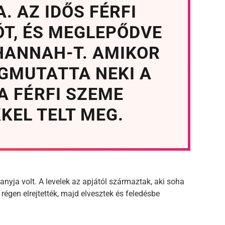
. AZ IDŐS FÉRFI
ÓT, ÉS MEGLEPŐDVE
HANNAH-T. AMIKOR
GMUTATTA NEKI A
A FÉRFI SZEME
KEL TELT MEG.
anyja volt. A levelek az apjától származtak, aki soha
régen elrejtették, majd elvesztek és feledésbe