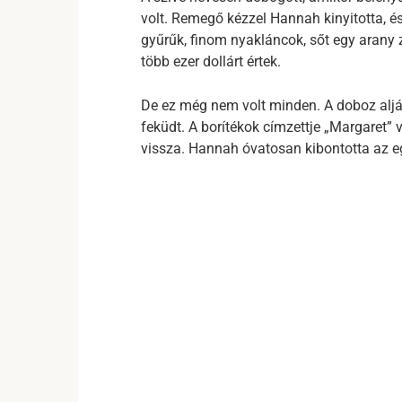
volt. Remegő kézzel Hannah kinyitotta, és 
gyűrűk, finom nyakláncok, sőt egy arany 
több ezer dollárt értek.
De ez még nem volt minden. A doboz aljá
feküdt. A borítékok címzettje „Margaret”
vissza. Hannah óvatosan kibontotta az eg