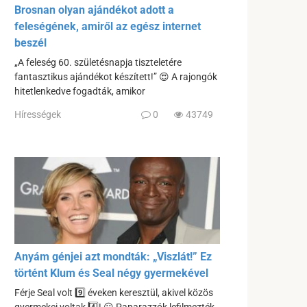
Brosnan olyan ajándékot adott a
feleségének, amiről az egész internet
beszél
„A feleség 60. születésnapja tiszteletére
fantasztikus ajándékot készített!” 😍 A rajongók
hitetlenkedve fogadták, amikor
Hírességek
0
43749
Anyám génjei azt mondták: „Viszlát!” Ez
történt Klum és Seal négy gyermekével
Férje Seal volt 9️⃣ éveken keresztül, akivel közös