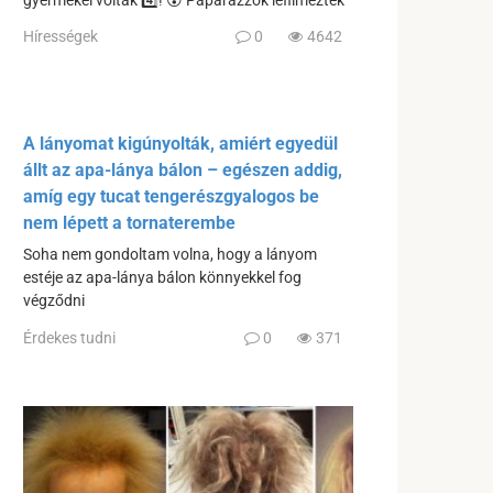
gyermekei voltak 4️⃣! 😮 Paparazzók lefilmezték
Hírességek
0
4642
A lányomat kigúnyolták, amiért egyedül
állt az apa-lánya bálon – egészen addig,
amíg egy tucat tengerészgyalogos be
nem lépett a tornaterembe
Soha nem gondoltam volna, hogy a lányom
estéje az apa-lánya bálon könnyekkel fog
végződni
Érdekes tudni
0
371