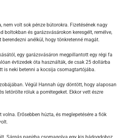
, nem volt sok pénze bútorokra. Fizetésének nagy
and boltokban és garázsvásárokon keresgélt, remélve,
t berendezni anélkül, hogy tönkretenné magát.
ásától, egy garázsvásáron megpillantott egy régi fa
alóan évtizedek óta használták, de csak 25 dollárba
ett is neki betenni a kocsija csomagtartójába.
ószobájában. Végül Hannah úgy döntött, hogy alaposan
és letörölte róluk a porrétegeket. Ekkor vett észre
tt volna. Erősebben húzta, és meglepetésére a fiók
olt.
yúlt. Sárgás papírba csomagolva egy kis bádogdoboz