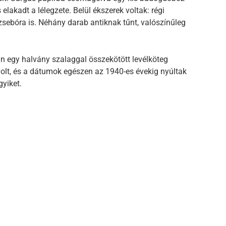
elakadt a lélegzete. Belül ékszerek voltak: régi
zsebóra is. Néhány darab antiknak tűnt, valószínűleg
n egy halvány szalaggal összekötött levélköteg
 volt, és a dátumok egészen az 1940-es évekig nyúltak
yiket.