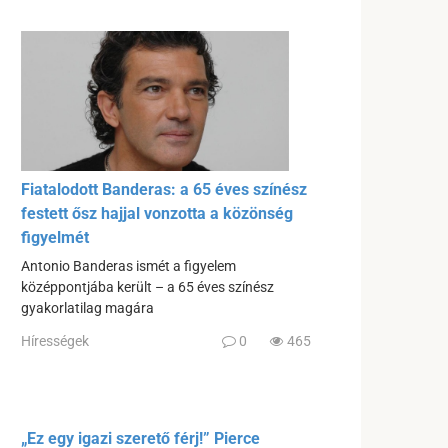
Fiatalodott Banderas: a 65 éves színész
festett ősz hajjal vonzotta a közönség
figyelmét
Antonio Banderas ismét a figyelem
középpontjába került – a 65 éves színész
gyakorlatilag magára
Hírességek
0
465
„Ez egy igazi szerető férj!” Pierce