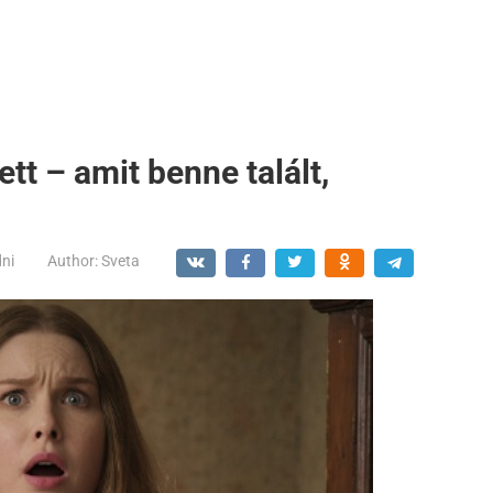
tt – amit benne talált,
dni
Author:
Sveta