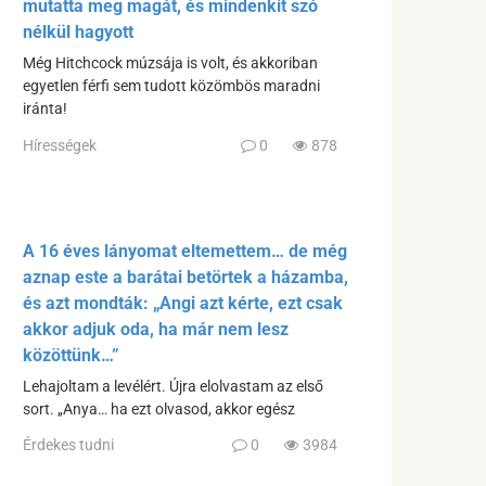
mutatta meg magát, és mindenkit szó
nélkül hagyott
Még Hitchcock múzsája is volt, és akkoriban
egyetlen férfi sem tudott közömbös maradni
iránta!
Hírességek
0
878
A 16 éves lányomat eltemettem… de még
aznap este a barátai betörtek a házamba,
és azt mondták: „Angi azt kérte, ezt csak
akkor adjuk oda, ha már nem lesz
közöttünk…”
Lehajoltam a levélért. Újra elolvastam az első
sort. „Anya… ha ezt olvasod, akkor egész
Érdekes tudni
0
3984