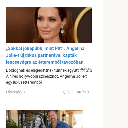
„Sokkal jóképűbb, mint Pitt”. Angelina
Jolie-t új titkos partnerével kapták
lencsevégre az étteremből távozóban.
Boldognak és elégedettnek tűnnek együtt 🥹🥰🥰
A híres hollywoodi színésznőt, Angelina Jolie-t
egy luxusétteremből
Hírességek
0
798