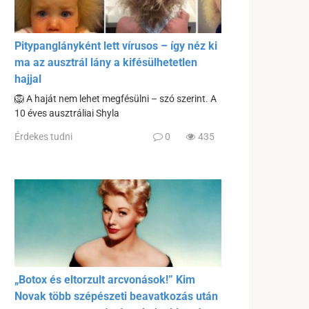
Pitypanglányként lett vírusos – így néz ki
ma az ausztrál lány a kifésülhetetlen
hajjal
🦁 A haját nem lehet megfésülni – szó szerint. A
10 éves ausztráliai Shyla
Érdekes tudni
0
435
„Botox és eltorzult arcvonások!” Kim
Novak több szépészeti beavatkozás után