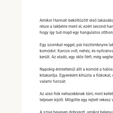
Amikor Hannah beköltözött első lakásába
része a lakbérre ment el, ezért second h
hogy így tud majd egy hangulatos otthon
Egy szombat reggel, pár háztömbnyire lak
komódot. Karcos volt, nehéz, és nyilvánv
került. Az eladó, egy idős férfi, még segít
Napokig érintetlenül állt a komód a hál
kitakarítja. Egyenként kihúzta a fiókokat, 
valami furcsát.
Az alsó fiók nehezebbnek tűnt, mint kelle
teljesen kijött. Mögötte egy rejtett rekesz v
A szíve hevesen dobogott, amikor belen