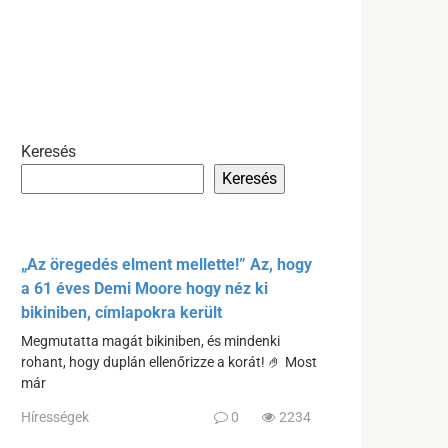
Keresés
Keresés
„Az öregedés elment mellette!” Az, hogy
a 61 éves Demi Moore hogy néz ki
bikiniben, címlapokra került
Megmutatta magát bikiniben, és mindenki
rohant, hogy duplán ellenőrizze a korát! 🤌 Most
már
Hírességek
0
2234