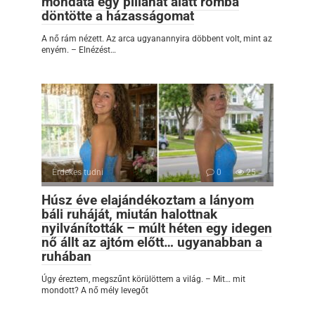
mondata egy pillanat alatt romba
döntötte a házasságomat
A nő rám nézett. Az arca ugyanannyira döbbent volt, mint az
enyém. – Elnézést…
Érdekes tudni
0
25
Húsz éve elajándékoztam a lányom
báli ruháját, miután halottnak
nyilvánították – múlt héten egy idegen
nő állt az ajtóm előtt… ugyanabban a
ruhában
Úgy éreztem, megszűnt körülöttem a világ. – Mit… mit
mondott? A nő mély levegőt