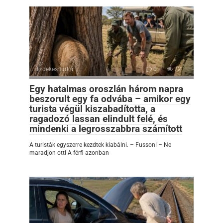
Érdekes tudni
0
22
Egy hatalmas oroszlán három napra
beszorult egy fa odvába – amikor egy
turista végül kiszabadította, a
ragadozó lassan elindult felé, és
mindenki a legrosszabbra számított
A turisták egyszerre kezdtek kiabálni. – Fusson! – Ne
maradjon ott! A férfi azonban