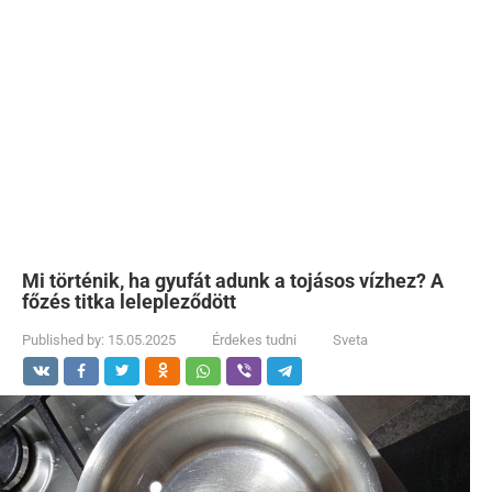
Mi történik, ha gyufát adunk a tojásos vízhez? A
főzés titka lelepleződött
Published by:
15.05.2025
Érdekes tudni
Sveta