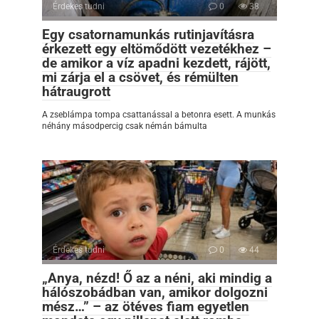
Érdekes tudni
0
38
Egy csatornamunkás rutinjavításra
érkezett egy eltömődött vezetékhez –
de amikor a víz apadni kezdett, rájött,
mi zárja el a csövet, és rémülten
hátraugrott
A zseblámpa tompa csattanással a betonra esett. A munkás
néhány másodpercig csak némán bámulta
Érdekes tudni
0
44
„Anya, nézd! Ő az a néni, aki mindig a
hálószobádban van, amikor dolgozni
mész…” – az ötéves fiam egyetlen