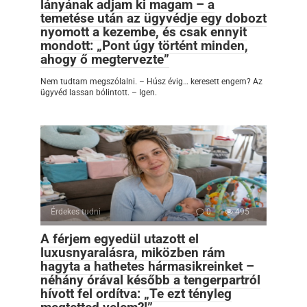
lányának adjam ki magam – a
temetése után az ügyvédje egy dobozt
nyomott a kezembe, és csak ennyit
mondott: „Pont úgy történt minden,
ahogy ő megtervezte”
Nem tudtam megszólalni. – Húsz évig… keresett engem? Az
ügyvéd lassan bólintott. – Igen.
Érdekes tudni
0
495
A férjem egyedül utazott el
luxusnyaralásra, miközben rám
hagyta a hathetes hármasikreinket –
néhány órával később a tengerpartról
hívott fel ordítva: „Te ezt tényleg