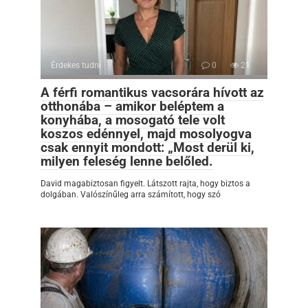
Érdekes tudni
0
21
A férfi romantikus vacsorára hívott az
otthonába – amikor beléptem a
konyhába, a mosogató tele volt
koszos edénnyel, majd mosolyogva
csak ennyit mondott: „Most derül ki,
milyen feleség lenne belőled.
David magabiztosan figyelt. Látszott rajta, hogy biztos a
dolgában. Valószínűleg arra számított, hogy szó