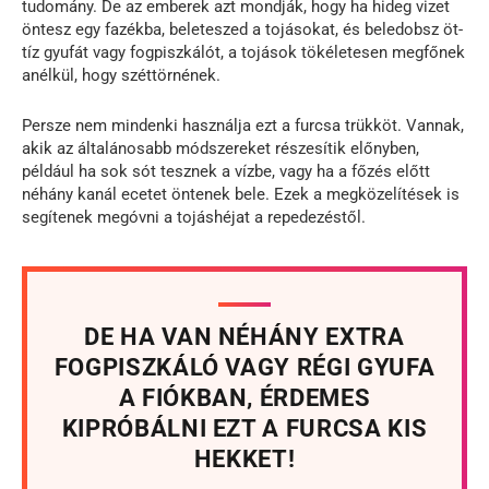
tudomány. De az emberek azt mondják, hogy ha hideg vizet
öntesz egy fazékba, beleteszed a tojásokat, és beledobsz öt-
tíz gyufát vagy fogpiszkálót, a tojások tökéletesen megfőnek
anélkül, hogy széttörnének.
Persze nem mindenki használja ezt a furcsa trükköt. Vannak,
akik az általánosabb módszereket részesítik előnyben,
például ha sok sót tesznek a vízbe, vagy ha a főzés előtt
néhány kanál ecetet öntenek bele. Ezek a megközelítések is
segítenek megóvni a tojáshéjat a repedezéstől.
DE HA VAN NÉHÁNY EXTRA
FOGPISZKÁLÓ VAGY RÉGI GYUFA
A FIÓKBAN, ÉRDEMES
KIPRÓBÁLNI EZT A FURCSA KIS
HEKKET!