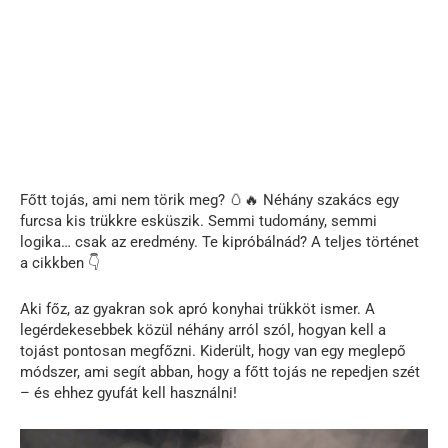
Főtt tojás, ami nem törik meg? 🥚🔥 Néhány szakács egy
furcsa kis trükkre esküszik. Semmi tudomány, semmi
logika… csak az eredmény. Te kipróbálnád? A teljes történet
a cikkben 👇
Aki főz, az gyakran sok apró konyhai trükköt ismer. A
legérdekesebbek közül néhány arról szól, hogyan kell a
tojást pontosan megfőzni. Kiderült, hogy van egy meglepő
módszer, ami segít abban, hogy a főtt tojás ne repedjen szét
– és ehhez gyufát kell használni!