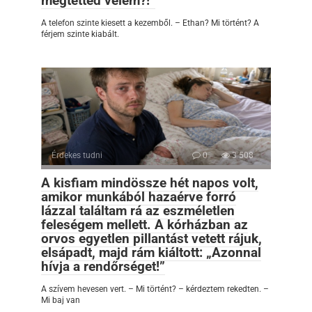
megtetted velem?!”
A telefon szinte kiesett a kezemből. – Ethan? Mi történt? A
férjem szinte kiabált.
Érdekes tudni
0
3 508
A kisfiam mindössze hét napos volt,
amikor munkából hazaérve forró
lázzal találtam rá az eszméletlen
feleségem mellett. A kórházban az
orvos egyetlen pillantást vetett rájuk,
elsápadt, majd rám kiáltott: „Azonnal
hívja a rendőrséget!”
A szívem hevesen vert. – Mi történt? – kérdeztem rekedten. –
Mi baj van