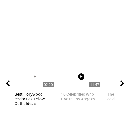
02:00
11:47
Best Hollywood
10 Celebrities Who
The best pho
celebrities Yellow
Live In Los Angeles
celebrities
Outfit Ideas