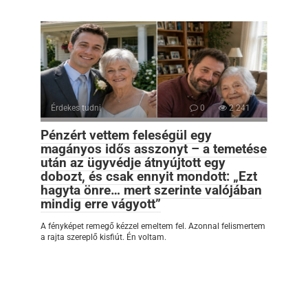
Érdekes tudni
0
2 241
Pénzért vettem feleségül egy
magányos idős asszonyt – a temetése
után az ügyvédje átnyújtott egy
dobozt, és csak ennyit mondott: „Ezt
hagyta önre… mert szerinte valójában
mindig erre vágyott”
A fényképet remegő kézzel emeltem fel. Azonnal felismertem
a rajta szereplő kisfiút. Én voltam.