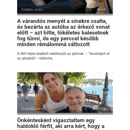
Érdekes tudni
0
24
A várandós menyét a sínekre csalta,
és bezárta az autóba az érkező vonat
előtt – azt hitte, tökéletes balesetnek
fog tűnni, de egy perccel később
minden rémálommá változott
A férfi teljes erejéből nekifeszült az ajtónak. – Távolodjon el
az ablaktól! – kiáltotta
Érdekes tudni
0
1 076
Önkéntesként vigasztaltam egy
haldokló férfit, aki arra kért, hogy a