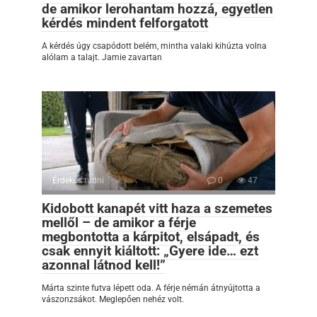
de amikor lerohantam hozzá, egyetlen
kérdés mindent felforgatott
A kérdés úgy csapódott belém, mintha valaki kihúzta volna
alólam a talajt. Jamie zavartan
Érdekes tudni
0
47
Kidobott kanapét vitt haza a szemetes
mellől – de amikor a férje
megbontotta a kárpitot, elsápadt, és
csak ennyit kiáltott: „Gyere ide… ezt
azonnal látnod kell!”
Márta szinte futva lépett oda. A férje némán átnyújtotta a
vászonzsákot. Meglepően nehéz volt.