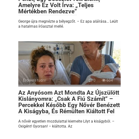
Amelyre Ez Volt Írva: „Teljes
Mértékben Rendezve”
George újra megnézte a bélyegzőt. – Ez apa aláírása… Leült
a hatalmas íróasztal mellé.
Érdekes tudni
0
604
Az Anyósom Azt Mondta Az Újszülött
Kislányomra: „Csak A Fiú Számít” –
Percekkel Később Egy Nővér Benézett
A Kiságyba, És Rémülten Kiáltott Fel
A nővér egyetlen mozdulattal kiemelte Lilyt a kiságyból. –
Oxigént! Gyorsan! – kiáltotta. Az