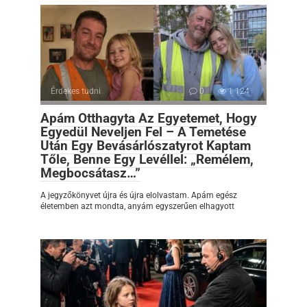
Érdekes tudni
0
1 124
Apám Otthagyta Az Egyetemet, Hogy
Egyedül Neveljen Fel – A Temetése
Után Egy Bevásárlószatyrot Kaptam
Tőle, Benne Egy Levéllel: „Remélem,
Megbocsátasz…”
A jegyzőkönyvet újra és újra elolvastam. Apám egész
életemben azt mondta, anyám egyszerűen elhagyott