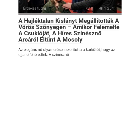
Érdekes tudni
0
1 254
A Hajléktalan Kislányt Megállították A
Vörös Szőnyegen – Amikor Felemelte
A Csuklóját, A Híres Színésznő
Arcáról Eltűnt A Mosoly
Az elegáns nő olyan erősen szorította a karkötőt, hogy az
ujjai elfehéredtek. A színésznő