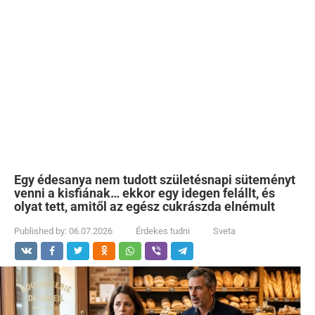
Egy édesanya nem tudott születésnapi süteményt
venni a kisfiának… ekkor egy idegen felállt, és
olyat tett, amitől az egész cukrászda elnémult
Published by:
06.07.2026
Érdekes tudni
Sveta