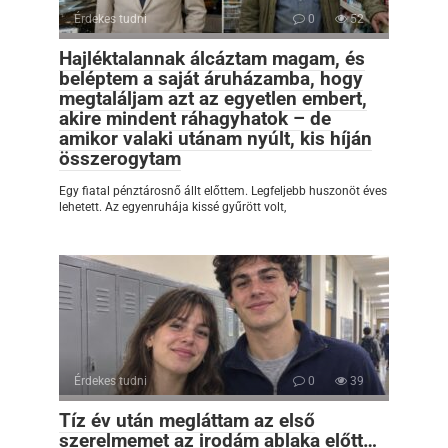
Érdekes tudni
0
52
Hajléktalannak álcáztam magam, és
beléptem a saját áruházamba, hogy
megtaláljam azt az egyetlen embert,
akire mindent ráhagyhatok – de
amikor valaki utánam nyúlt, kis híján
összerogytam
Egy fiatal pénztárosnő állt előttem. Legfeljebb huszonöt éves
lehetett. Az egyenruhája kissé gyűrött volt,
Érdekes tudni
0
39
Tíz év után megláttam az első
szerelmemet az irodám ablaka előtt…