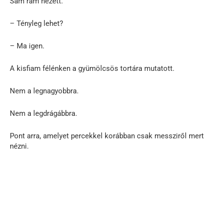
Sam rám nézett.
– Tényleg lehet?
– Ma igen.
A kisfiam félénken a gyümölcsös tortára mutatott.
Nem a legnagyobbra.
Nem a legdrágábbra.
Pont arra, amelyet percekkel korábban csak messziről mert
nézni.