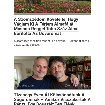
Érdekes tudni
0
603
A Szomszédom Követelte, Hogy
Vágjam Ki A Férjem Almafáját –
Másnap Reggel Több Száz Alma
Borította Az Udvaromat
A szomszéd mezítláb rohant ki a házából. – Azonnal szedd
össze ezt az egészet!
Érdekes tudni
0
1 550
Tizenegy Éven Át Kölcsönadtunk A
Sógoromnak – Amikor Visszakértük A
Pénzt, Egy Dossziét Tett Elénk,