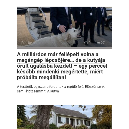
Érdekes tudni
0
27
A milliárdos már fellépett volna a
magángép lépcsőjére… de a kutyája
őrült ugatásba kezdett – egy perccel
később mindenki megértette, miért
próbálta megállítani
A testőrök egyszerre fordultak a repülő felé. Először senki
sem látott semmit. A kutya