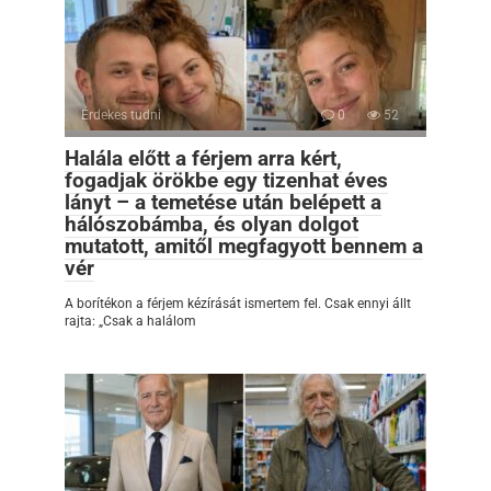
Érdekes tudni
0
52
Halála előtt a férjem arra kért,
fogadjak örökbe egy tizenhat éves
lányt – a temetése után belépett a
hálószobámba, és olyan dolgot
mutatott, amitől megfagyott bennem a
vér
A borítékon a férjem kézírását ismertem fel. Csak ennyi állt
rajta: „Csak a halálom