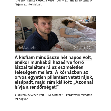
A telefon szinte kiesett a kezemből. – Ethan? Mi történt? A
férjem szinte kiabált.
Érdekes tudni
0
25
A kisfiam mindössze hét napos volt,
amikor munkából hazaérve forró
lázzal találtam rá az eszméletlen
feleségem mellett. A kórházban az
orvos egyetlen pillantást vetett rájuk,
elsápadt, majd rám kiáltott: „Azonnal
hívja a rendőrséget!”
A szívem hevesen vert. – Mi történt? – kérdeztem rekedten. –
Mi baj van