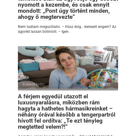
nyomott a kezembe, és csak ennyit
mondott: „Pont úgy történt minden,
ahogy ő megtervezte”
Nem tudtam megszólalni. – Húsz évig… keresett engem? Az
ügyvéd lassan bólintott. – Igen.
Érdekes tudni
0
20
A férjem egyedül utazott el
luxusnyaralásra, miközben rám
hagyta a hathetes hármasikreinket –
néhány órával később a tengerpartról
hívott fel ordítva: „Te ezt tényleg
megtetted velem?!”