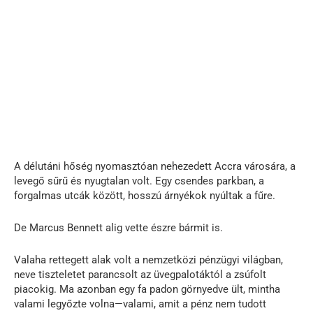
A délutáni hőség nyomasztóan nehezedett Accra városára, a
levegő sűrű és nyugtalan volt. Egy csendes parkban, a
forgalmas utcák között, hosszú árnyékok nyúltak a fűre.
De Marcus Bennett alig vette észre bármit is.
Valaha rettegett alak volt a nemzetközi pénzügyi világban,
neve tiszteletet parancsolt az üvegpalotáktól a zsúfolt
piacokig. Ma azonban egy fa padon görnyedve ült, mintha
valami legyőzte volna—valami, amit a pénz nem tudott