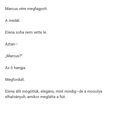
Marcus vére megfagyott.
A medál.
Elena soha nem vette le.
Aztán—
„Marcus?”
Az ő hangja.
Megfordult.
Elena állt mögöttük, elegáns, mint mindig—de a mosolya
elhalványult, amikor meglátta a fiút.