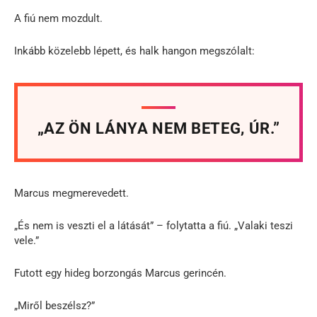
A fiú nem mozdult.
Inkább közelebb lépett, és halk hangon megszólalt:
„AZ ÖN LÁNYA NEM BETEG, ÚR.”
Marcus megmerevedett.
„És nem is veszti el a látását” – folytatta a fiú. „Valaki teszi
vele.”
Futott egy hideg borzongás Marcus gerincén.
„Miről beszélsz?”