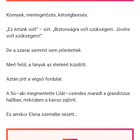
Könnyek, mentegetőzés, kétségbeesés.
„Ez értünk volt” – sírt. „Biztonságra volt szükségem. Jövőre
volt szükségem!”
De a szavai semmit sem jelentettek.
Mert felül, a lányuk az életéért küzdött.
Aztán jött a végső fordulat.
A fiú—aki megmentette Lilát—csendes maradt a grandiózus
hallban, miközben a káosz zajlott.
És amikor Elena szemébe nézett…