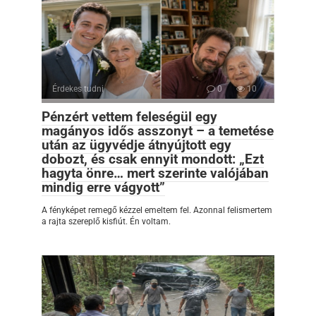
Érdekes tudni
0
10
Pénzért vettem feleségül egy
magányos idős asszonyt – a temetése
után az ügyvédje átnyújtott egy
dobozt, és csak ennyit mondott: „Ezt
hagyta önre… mert szerinte valójában
mindig erre vágyott”
A fényképet remegő kézzel emeltem fel. Azonnal felismertem
a rajta szereplő kisfiút. Én voltam.