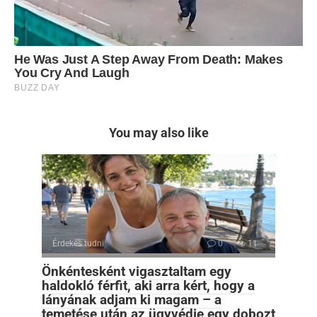
You may also like
Érdekes tudni
0
11
Önkéntesként vigasztaltam egy
haldokló férfit, aki arra kért, hogy a
lányának adjam ki magam – a
temetése után az ügyvédje egy dobozt