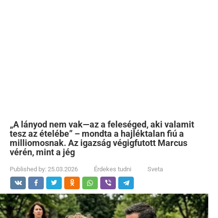
„A lányod nem vak—az a feleséged, aki valamit
tesz az ételébe” – mondta a hajléktalan fiú a
milliomosnak. Az igazság végigfutott Marcus
vérén, mint a jég
Published by:
25.03.2026
Érdekes tudni
Sveta