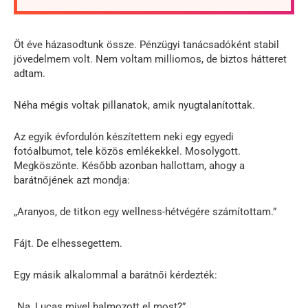
Öt éve házasodtunk össze. Pénzügyi tanácsadóként stabil
jövedelmem volt. Nem voltam milliomos, de biztos hátteret
adtam.
Néha mégis voltak pillanatok, amik nyugtalanítottak.
Az egyik évfordulón készítettem neki egy egyedi
fotóalbumot, tele közös emlékekkel. Mosolygott.
Megköszönte. Később azonban hallottam, ahogy a
barátnőjének azt mondja:
„Aranyos, de titkon egy wellness-hétvégére számítottam.”
Fájt. De elhessegettem.
Egy másik alkalommal a barátnői kérdezték:
„Na, Lucas mivel halmozott el most?”