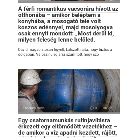
A férfi romantikus vacsorára hívott az
otthonába – amikor beléptem a
konyhába, a mosogató tele volt
koszos edénnyel, majd mosolyogva
csak ennyit mondott: „Most derül ki,
milyen feleség lenne belőled.
David magabiztosan figyelt. Látszott rajta, hogy biztos a
dolgában. Valószínűleg arra számított, hogy szó
Érdekes tudni
0
22
Egy csatornamunkás rutinjavításra
érkezett egy eltömődött vezetékhez –
de amikor a víz apadni kezdett, rájött,