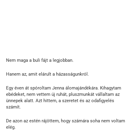
Nem maga a buli fájt a legjobban.
Hanem az, amit elárult a házasságunkról.
Egy éven át spóroltam Jenna álomajándékára. Kihagytam
ebédeket, nem vettem új ruhát, pluszmunkát vállaltam az
ünnepek alatt. Azt hittem, a szeretet és az odafigyelés
számít.
De azon az estén rájöttem, hogy számára soha nem voltam
elég.