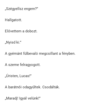
„Szégyellsz engem?”
Hallgatott.
Elővettem a dobozt.
„Nyisd ki.”
A gyémánt fülbevaló megcsillant a fényben.
A szeme felragyogott.
„Úristen, Lucas!”
A barátnői odagyűltek. Csodálták.
„Maradj! Igyál velünk!”