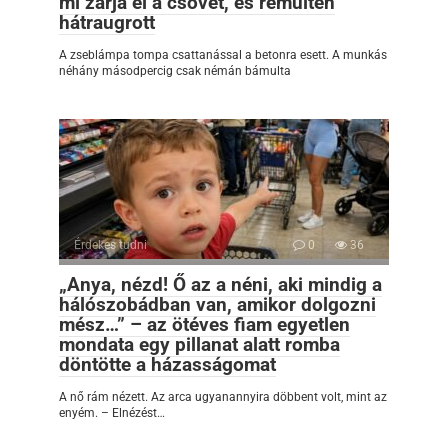
mi zárja el a csövet, és rémülten
hátraugrott
A zseblámpa tompa csattanással a betonra esett. A munkás
néhány másodpercig csak némán bámulta
Érdekes tudni
0
36
„Anya, nézd! Ő az a néni, aki mindig a
hálószobádban van, amikor dolgozni
mész…” – az ötéves fiam egyetlen
mondata egy pillanat alatt romba
döntötte a házasságomat
A nő rám nézett. Az arca ugyanannyira döbbent volt, mint az
enyém. – Elnézést…