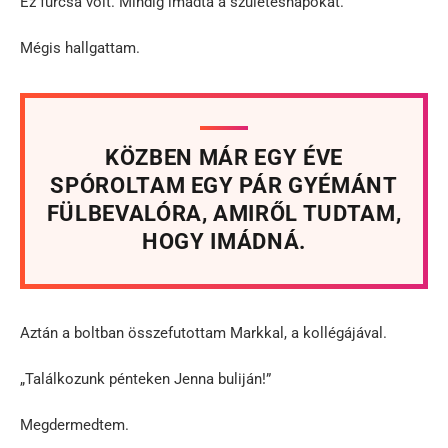
Ez furcsa volt. Mindig imádta a születésnapokat.
Mégis hallgattam.
KÖZBEN MÁR EGY ÉVE
SPÓROLTAM EGY PÁR GYÉMÁNT
FÜLBEVALÓRA, AMIRŐL TUDTAM,
HOGY IMÁDNÁ.
Aztán a boltban összefutottam Markkal, a kollégájával.
„Találkozunk pénteken Jenna buliján!”
Megdermedtem.