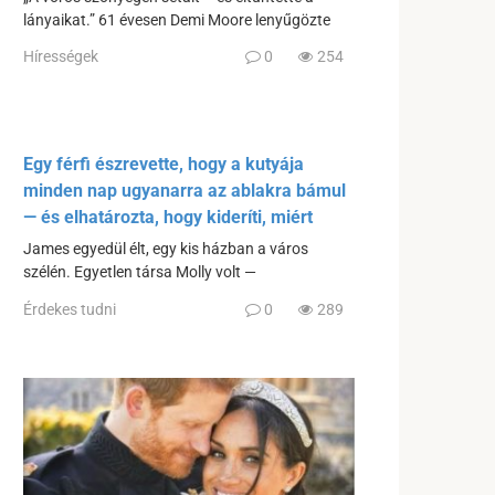
lányaikat.” 61 évesen Demi Moore lenyűgözte
Hírességek
0
254
Egy férfi észrevette, hogy a kutyája
minden nap ugyanarra az ablakra bámul
— és elhatározta, hogy kideríti, miért
James egyedül élt, egy kis házban a város
szélén. Egyetlen társa Molly volt —
Érdekes tudni
0
289