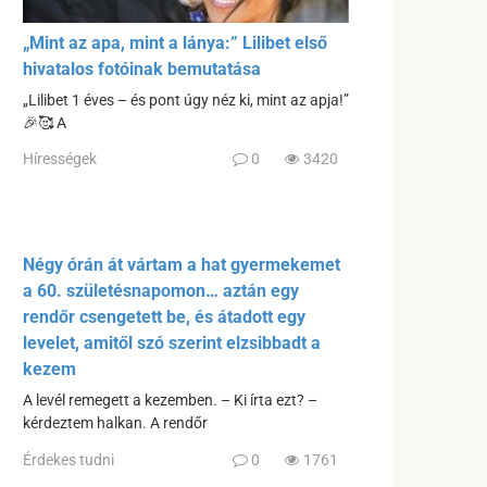
„Mint az apa, mint a lánya:” Lilibet első
hivatalos fotóinak bemutatása
„Lilibet 1 éves – és pont úgy néz ki, mint az apja!”
🎉🥰 A
Hírességek
0
3420
Négy órán át vártam a hat gyermekemet
a 60. születésnapomon… aztán egy
rendőr csengetett be, és átadott egy
levelet, amitől szó szerint elzsibbadt a
kezem
A levél remegett a kezemben. – Ki írta ezt? –
kérdeztem halkan. A rendőr
Érdekes tudni
0
1761