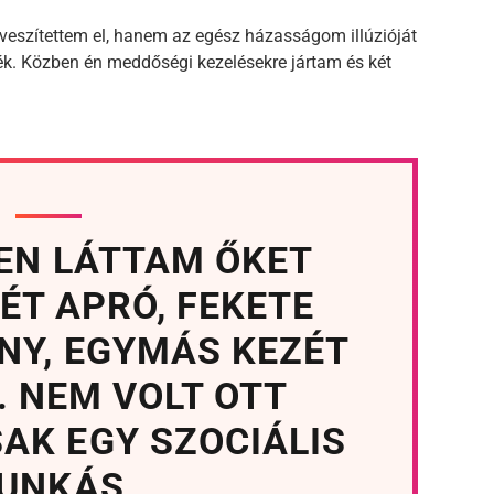
veszítettem el, hanem az egész házasságom illúzióját
sték. Közben én meddőségi kezelésekre jártam és két
EN LÁTTAM ŐKET
ÉT APRÓ, FEKETE
NY, EGYMÁS KEZÉT
. NEM VOLT OTT
SAK EGY SZOCIÁLIS
UNKÁS.