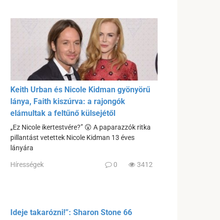
Keith Urban és Nicole Kidman gyönyörű
lánya, Faith kiszúrva: a rajongók
elámultak a feltűnő külsejétől
„Ez Nicole ikertestvére?” 😲 A paparazzók ritka
pillantást vetettek Nicole Kidman 13 éves
lányára
Hírességek
0
3412
Ideje takarózni!”: Sharon Stone 66