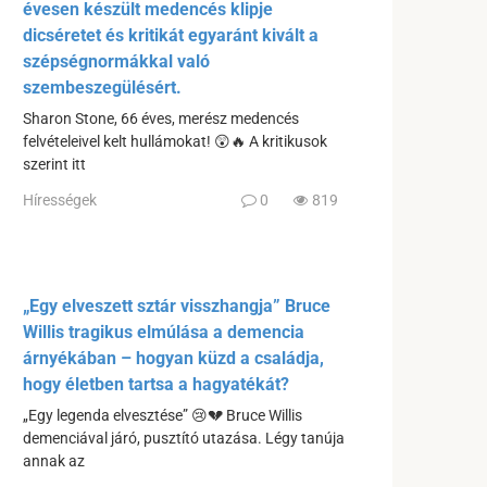
évesen készült medencés klipje
dicséretet és kritikát egyaránt kivált a
szépségnormákkal való
szembeszegülésért.
Sharon Stone, 66 éves, merész medencés
felvételeivel kelt hullámokat! 😲🔥 A kritikusok
szerint itt
Hírességek
0
819
„Egy elveszett sztár visszhangja” Bruce
Willis tragikus elmúlása a demencia
árnyékában – hogyan küzd a családja,
hogy életben tartsa a hagyatékát?
„Egy legenda elvesztése” 😢💔 Bruce Willis
demenciával járó, pusztító utazása. Légy tanúja
annak az