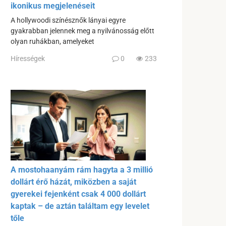
ikonikus megjelenéseit
A hollywoodi színésznők lányai egyre
gyakrabban jelennek meg a nyilvánosság előtt
olyan ruhákban, amelyeket
Hírességek
0
233
A mostohaanyám rám hagyta a 3 millió
dollárt érő házát, miközben a saját
gyerekei fejenként csak 4 000 dollárt
kaptak – de aztán találtam egy levelet
tőle