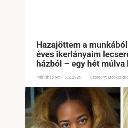
Hazajöttem a munkából,
éves ikerlányaim lecseré
házból – egy hét múlva 
Published by:
11.02.2026
Category:
Érdekes tu