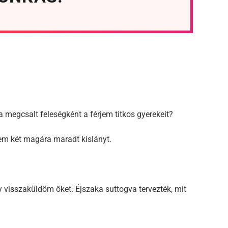
 megcsalt feleségként a férjem titkos gyerekeit?
em két magára maradt kislányt.
y visszaküldöm őket. Éjszaka suttogva tervezték, mit