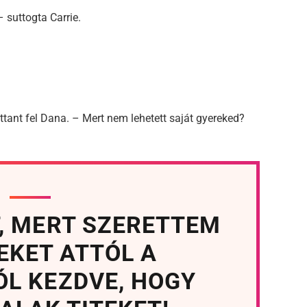
 suttogta Carrie.
attant fel Dana. – Mert nem lehetett saját gyereked?
T, MERT SZERETTEM
EKET ATTÓL A
ÓL KEZDVE, HOGY