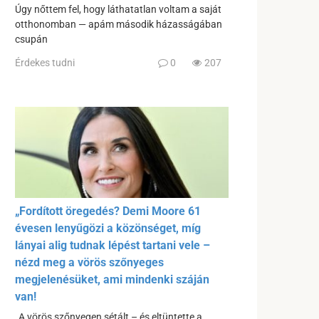
Úgy nőttem fel, hogy láthatatlan voltam a saját
otthonomban — apám második házasságában
csupán
Érdekes tudni
0
207
„Fordított öregedés? Demi Moore 61
évesen lenyűgözi a közönséget, míg
lányai alig tudnak lépést tartani vele –
nézd meg a vörös szőnyeges
megjelenésüket, ami mindenki száján
van!
„A vörös szőnyegen sétált – és eltüntette a