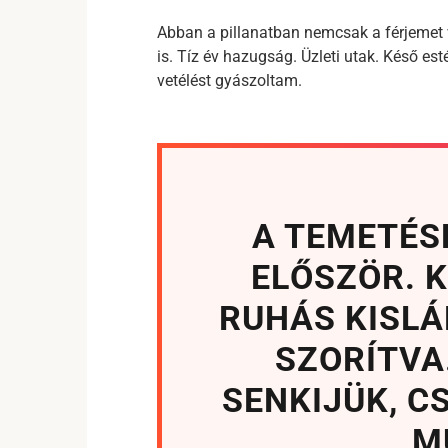
Abban a pillanatban nemcsak a férjemet 
is. Tíz év hazugság. Üzleti utak. Késő e
vetélést gyászoltam.
A TEMETÉS
ELŐSZÖR. K
RUHÁS KISLÁ
SZORÍTVA
SENKIJÜK, C
M