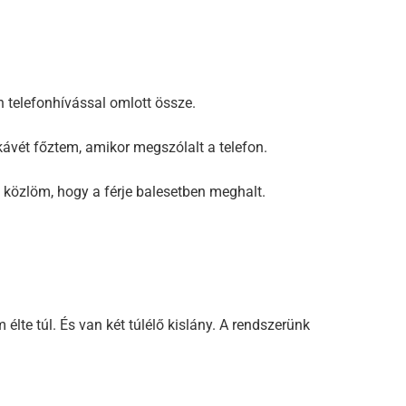
 telefonhívással omlott össze.
ávét főztem, amikor megszólalt a telefon.
l közlöm, hogy a férje balesetben meghalt.
élte túl. És van két túlélő kislány. A rendszerünk