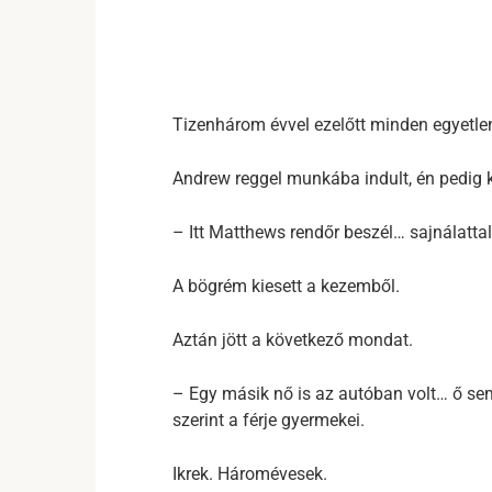
Tizenhárom évvel ezelőtt minden egyetlen
Andrew reggel munkába indult, én pedig k
– Itt Matthews rendőr beszél… sajnálatta
A bögrém kiesett a kezemből.
Aztán jött a következő mondat.
– Egy másik nő is az autóban volt… ő sem 
szerint a férje gyermekei.
Ikrek. Háromévesek.