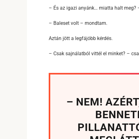
– És az igazi anyánk… miatta halt meg? –
– Baleset volt – mondtam.
Aztán jött a legfájóbb kérdés.
– Csak sajnálatból vittél el minket? – cs
– NEM! AZÉR
BENNET
PILLANATT