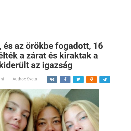
 és az örökbe fogadott, 16
lték a zárat és kiraktak a
kiderült az igazság
dni
Author:
Sveta