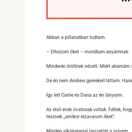
Abban a pillanatban tudtam.
– Elhozom őket – mondtam anyámnak.
Mindenki őrültnek nézett. Miért akarnám a
De én nem Andrew gyerekeit láttam. Han
Így lett Carrie és Dana az én lányaim.
Az első évek óvatosak voltak. Féltek, hog
tesznek „amikor elzavarom őket”.
Minden alkalommal összetört a szívem.