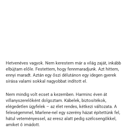
Hetvenéves vagyok. Nem kerestem már a világ zaját, inkább
elbújtam előle. Festettem, hogy fennmaradjunk. Azt hittem,
ennyi maradt. Aztán egy őszi délutánon egy idegen gyerek
sírása valami sokkal nagyobbat indított el.
Nem mindig volt ecset a kezemben. Harminc éven át
villanyszerelőként dolgoztam. Kábelek, biztosítékok,
elégedetlen ügyfelek – az élet rendes, kétkezi változata. A
feleségemmel, Marlene-nel egy szerény házat építettünk fel,
hátul veteményessel, az eresz alatt pedig szélcsengőkkel,
amiket ő imádott.