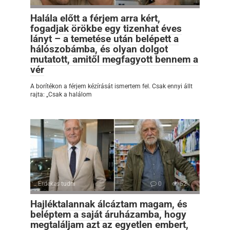
Halála előtt a férjem arra kért,
fogadjak örökbe egy tizenhat éves
lányt – a temetése után belépett a
hálószobámba, és olyan dolgot
mutatott, amitől megfagyott bennem a
vér
A borítékon a férjem kézírását ismertem fel. Csak ennyi állt
rajta: „Csak a halálom
Érdekes tudni
0
52
Hajléktalannak álcáztam magam, és
beléptem a saját áruházamba, hogy
megtaláljam azt az egyetlen embert,