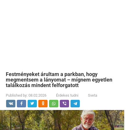
Festményeket árultam a parkban, hogy
megmentsem a lányomat – mígnem egyetlen
találkozás mindent felforgatott
Published by:
08.02.2026
Érdekes tudni
Sveta