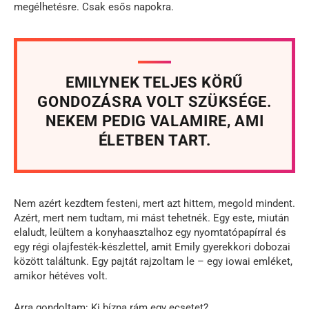
megélhetésre. Csak esős napokra.
EMILYNEK TELJES KÖRŰ
GONDOZÁSRA VOLT SZÜKSÉGE.
NEKEM PEDIG VALAMIRE, AMI
ÉLETBEN TART.
Nem azért kezdtem festeni, mert azt hittem, megold mindent.
Azért, mert nem tudtam, mi mást tehetnék. Egy este, miután
elaludt, leültem a konyhaasztalhoz egy nyomtatópapírral és
egy régi olajfesték-készlettel, amit Emily gyerekkori dobozai
között találtunk. Egy pajtát rajzoltam le – egy iowai emléket,
amikor hétéves volt.
Arra gondoltam: Ki bízna rám egy ecsetet?