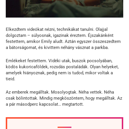
Elkezdtem videókat nézni, technikákat tanulni. Olajjal
dolgoztam – súlyosnak, igazinak éreztem. Éjszakánként
festettem, amikor Emily aludt. Aztán egyszer összeszedtem
a bátorságomat, és kivittem néhány vásznat a parkba.
Emlékeket festettem. Vidéki utak, buszok pocsolyában,
ködös kukoricaföldek, rozsdás postaládák. Olyan helyeket,
amelyek hiányoznak, pedig nem is tudod, mikor voltak a
tieid.
Az emberek megálltak. Mosolyogtak. Néha vettek. Néha
csak bólintottak. Mindig megköszöntem, hogy megálltak. Az
a pár másodperc kapcsolat… megtartott.