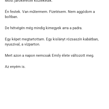
Most járókerettel közlekedik.
Én festek. Van műtermem. Fizetésem. Nem aggódom a
boltban.
De hétvégén még mindig kimegyek arra a padra.
Egy képet megtartottam. Egy kislányt rózsaszín kabátban,
nyuszival, a vízparton.
Mert azon a napon nemcsak Emily élete változott meg.
Az enyém is.