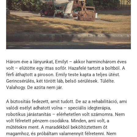
Három éve a lányunkat, Emilyt – akkor harminchárom éves
volt – elütötte egy ittas sofőr. Hazafelé tartott a boltból. A
férfi áthajtott a piroson. Emily teste kapta a teljes ütést.
Gerincsérülés, két törött láb, belső sérülések. Túlélte.
Valahogy. De azóta nem jár.
A biztosítás fedezett, amit tudott. De az a rehabilitáció, ami
valódi esélyt adhatott volna – speciális idegterápia,
robotikus járástanítás – elérhetetlen volt számomra. Nem
volt félretett pénzem csodákra. Minden, ami volt, a
műtétekre ment. A maradékból beköltöztettem őt
magamhoz, és próbáltam valamennyit félretenni. Nem