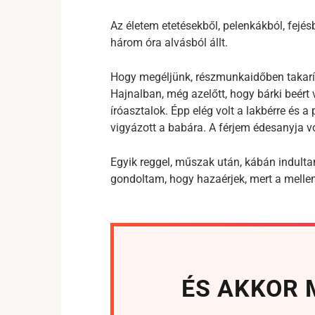
Az életem etetésekből, pelenkákból, fejés
három óra alvásból állt.
Hogy megéljünk, részmunkaidőben takarí
Hajnalban, még azelőtt, hogy bárki beért
íróasztalok. Épp elég volt a lakbérre és
vigyázott a babára. A férjem édesanyja v
Egyik reggel, műszak után, kábán indult
gondoltam, hogy hazaérjek, mert a melle
ÉS AKKOR