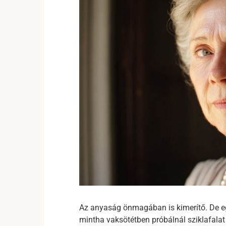
Az anyaság önmagában is kimerítő. De eg
mintha vaksötétben próbálnál sziklafalat