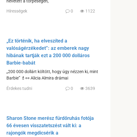
nevetett a törpeségén,
Hírességek
0
1122
„Ez történik, ha elveszíted a
valóságérzékedet”: az emberek nagy
hibának tartják ezt a 200 000 dolláros
Barbie-babát
„200 000 dollárt költött, hogy úgy nézzen ki, mint
Barbie” 💄👀 Alicia Almira drámai
Érdekes tudni
0
3639
Sharon Stone merész fürdőruhás fotója
66 évesen visszatetszést vált ki: a
rajongók megdicsérik a