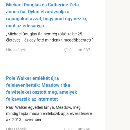
Michael Douglas és Catherine Zeta-
Jones fia, Dylan elvarázsolja a
rajongókat azzal, hogy pont úgy néz ki,
mint az édesanyja
„Michael Douglas fia nemrég töltötte be 25.
életévét – és egy fotó mindenkit megdöbbentett”
Hírességek
0
337
Pole Walker emlékét újra
felelevenítették: Meadow ritka
felvételeket osztott meg, amelyek
felkavarták az internetet
Paul Walker egyetlen lánya, Meadow, még
mindig fájdalmasan emlékszik apja elvesztésére,
aki 2013. november
Hírességek
0
260