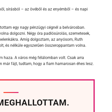
ből, sírásból – az övéből és az enyémből – és napi
tottam egy nagy pénzügyi cégnél a belvárosban.
 volna dolgozni. Négy óra padlósúrolás, szemetesek,
 a pelenkákra. Amíg dolgoztam, az anyósom, Ruth
olt, és nélküle egyszerűen összeroppantam volna.
am haza. A város még félálomban volt. Csak arra
m már fájt, tudtam, hogy a fiam hamarosan éhes lesz.
 MEGHALLOTTAM.