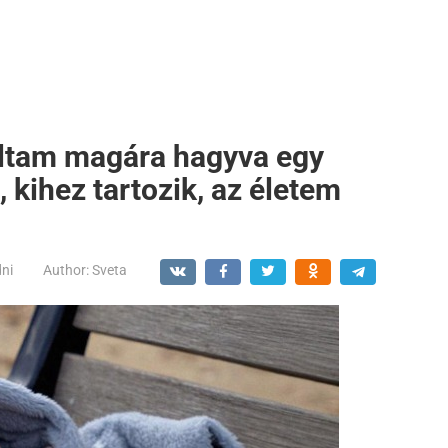
áltam magára hagyva egy
 kihez tartozik, az életem
dni
Author:
Sveta