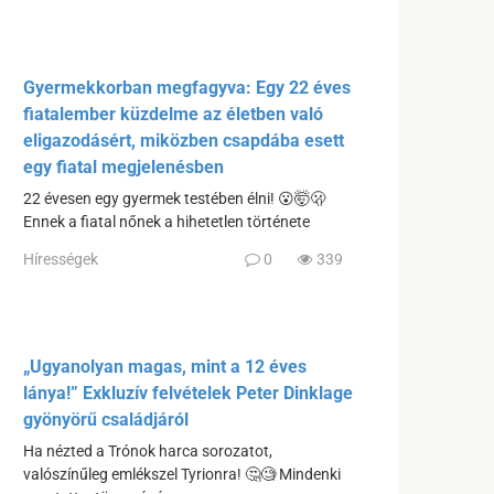
Gyermekkorban megfagyva: Egy 22 éves
fiatalember küzdelme az életben való
eligazodásért, miközben csapdába esett
egy fiatal megjelenésben
22 évesen egy gyermek testében élni! 😮🤯🫢
Ennek a fiatal nőnek a hihetetlen története
Hírességek
0
339
„Ugyanolyan magas, mint a 12 éves
lánya!” Exkluzív felvételek Peter Dinklage
gyönyörű családjáról
Ha nézted a Trónok harca sorozatot,
valószínűleg emlékszel Tyrionra! 🤔🧐 Mindenki