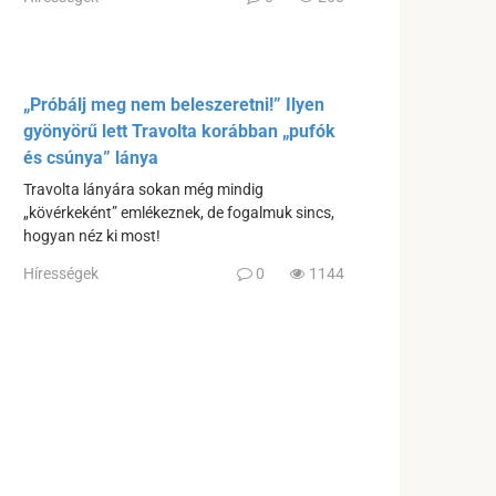
„Próbálj meg nem beleszeretni!” Ilyen
gyönyörű lett Travolta korábban „pufók
és csúnya” lánya
Travolta lányára sokan még mindig
„kövérkeként” emlékeznek, de fogalmuk sincs,
hogyan néz ki most!
Hírességek
0
1144