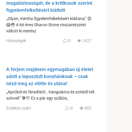
magabiztosságát, de a kritikusok szerint
figyelemfelkeltésért kiáltott
„Olyan, mintha figyelemfelkeltésért kiáltana” 😡
😱😳 A 66 éves Sharon Stone visszatetszést
váltott ki merész
Hírességek
0
1627
A férjem majdnem egymagában új életet
adott a lepusztult konyhánknak – csak
nézd meg az előtte és utána!
„Apróból és fáradtból… hangulatos és szívből teli
szívvel!” 🛠️💛 Ez a pár egy szűkös,
Érdekes tudni
0
802