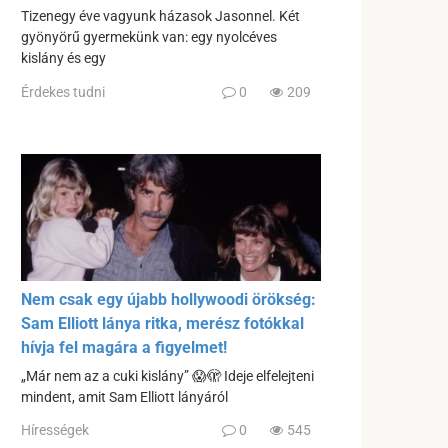
Tizenegy éve vagyunk házasok Jasonnel. Két
gyönyörű gyermekünk van: egy nyolcéves
kislány és egy
Érdekes tudni
0
209
Nem csak egy újabb hollywoodi örökség:
Sam Elliott lánya ritka, merész fotókkal
hívja fel magára a figyelmet!
„Már nem az a cuki kislány” 😱🫣 Ideje elfelejteni
mindent, amit Sam Elliott lányáról
Hírességek
0
545