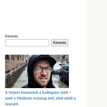
Keresés
Keresés
A férjem kinevetett a kollégáim előtt –
amit a főnököm másnap tett, attól elállt a
szavam