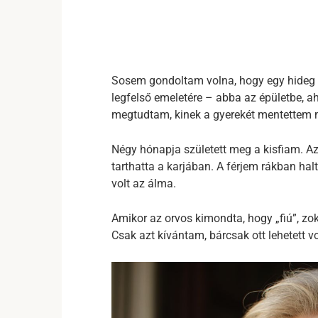
Sosem gondoltam volna, hogy egy hideg r
legfelső emeletére – abba az épületbe, a
megtudtam, kinek a gyerekét mentettem 
Négy hónapja született meg a kisfiam. Az 
tarthatta a karjában. A férjem rákban ha
volt az álma.
Amikor az orvos kimondta, hogy „fiú”, zok
Csak azt kívántam, bárcsak ott lehetett v