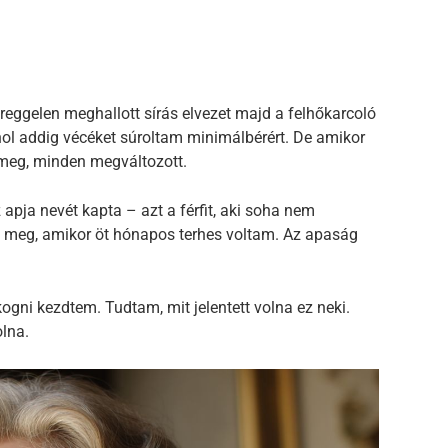
eggelen meghallott sírás elvezet majd a felhőkarcoló
hol addig vécéket súroltam minimálbérért. De amikor
meg, minden megváltozott.
apja nevét kapta – azt a férfit, aki soha nem
lt meg, amikor öt hónapos terhes voltam. Az apaság
ogni kezdtem. Tudtam, mit jelentett volna ez neki.
olna.