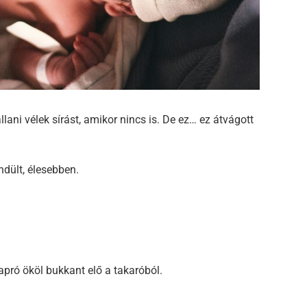
ani vélek sírást, amikor nincs is. De ez… ez átvágott
ndült, élesebben.
pró ököl bukkant elő a takaróból.