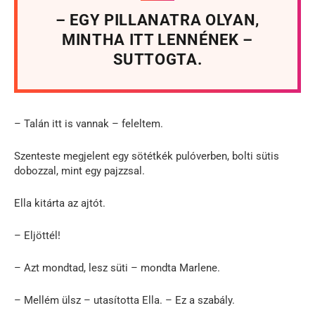
– EGY PILLANATRA OLYAN,
MINTHA ITT LENNÉNEK –
SUTTOGTA.
– Talán itt is vannak – feleltem.
Szenteste megjelent egy sötétkék pulóverben, bolti sütis
dobozzal, mint egy pajzzsal.
Ella kitárta az ajtót.
– Eljöttél!
– Azt mondtad, lesz süti – mondta Marlene.
– Mellém ülsz – utasította Ella. – Ez a szabály.