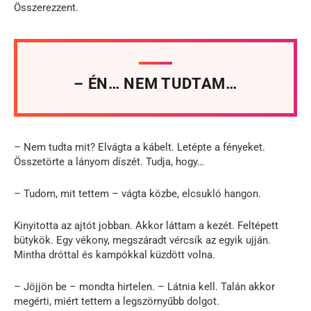
Összerezzent.
– ÉN… NEM TUDTAM…
– Nem tudta mit? Elvágta a kábelt. Letépte a fényeket.
Összetörte a lányom díszét. Tudja, hogy…
– Tudom, mit tettem – vágta közbe, elcsukló hangon.
Kinyitotta az ajtót jobban. Akkor láttam a kezét. Feltépett
bütykök. Egy vékony, megszáradt vércsík az egyik ujján.
Mintha dróttal és kampókkal küzdött volna.
– Jöjjön be – mondta hirtelen. – Látnia kell. Talán akkor
megérti, miért tettem a legszörnyűbb dolgot.