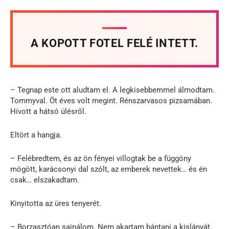
A KOPOTT FOTEL FELÉ INTETT.
– Tegnap este ott aludtam el. A legkisebbemmel álmodtam.
Tommyval. Öt éves volt megint. Rénszarvasos pizsamában.
Hívott a hátsó ülésről.
Eltört a hangja.
– Felébredtem, és az ön fényei villogtak be a függöny
mögött, karácsonyi dal szólt, az emberek nevettek… és én
csak… elszakadtam.
Kinyitotta az üres tenyerét.
– Borzasztóan sajnálom. Nem akartam bántani a kislányát.