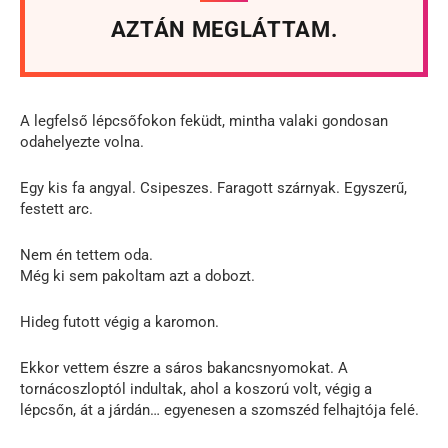
AZTÁN MEGLÁTTAM.
A legfelső lépcsőfokon feküdt, mintha valaki gondosan
odahelyezte volna.
Egy kis fa angyal. Csipeszes. Faragott szárnyak. Egyszerű,
festett arc.
Nem én tettem oda.
Még ki sem pakoltam azt a dobozt.
Hideg futott végig a karomon.
Ekkor vettem észre a sáros bakancsnyomokat. A
tornácoszloptól indultak, ahol a koszorú volt, végig a
lépcsőn, át a járdán… egyenesen a szomszéd felhajtója felé.