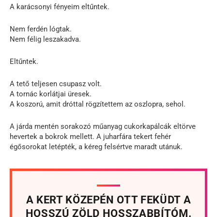
A karácsonyi fényeim eltűntek.
Nem ferdén lógtak.
Nem félig leszakadva.
Eltűntek.
A tető teljesen csupasz volt.
A tornác korlátjai üresek.
A koszorú, amit dróttal rögzítettem az oszlopra, sehol.
A járda mentén sorakozó műanyag cukorkapálcák eltörve
hevertek a bokrok mellett. A juharfára tekert fehér
égősorokat letépték, a kéreg felsértve maradt utánuk.
A KERT KÖZEPÉN OTT FEKÜDT A
HOSSZÚ ZÖLD HOSSZABBÍTÓM.