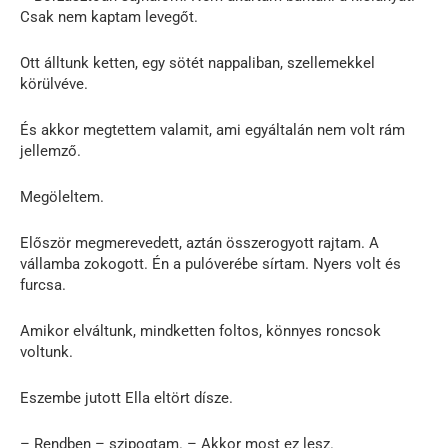
Csak nem kaptam levegőt.
Ott álltunk ketten, egy sötét nappaliban, szellemekkel
körülvéve.
És akkor megtettem valamit, ami egyáltalán nem volt rám
jellemző.
Megöleltem.
Először megmerevedett, aztán összerogyott rajtam. A
vállamba zokogott. Én a pulóverébe sírtam. Nyers volt és
furcsa.
Amikor elváltunk, mindketten foltos, könnyes roncsok
voltunk.
Eszembe jutott Ella eltört dísze.
– Rendben – szipogtam. – Akkor most ez lesz.