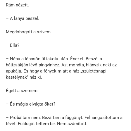
Rám nézett.
– A lánya beszél.
Megdobogott a szívem.
– Ella?
– Néha a lépcsőn ül iskola után. Énekel. Beszél a
hátizsákján lévő pingvinhez. Azt mondta, hiányzik neki az
apukája. És hogy a fények miatt a ház „születésnapi
kastélynak” néz ki.
Égett a szemem.
– És mégis elvágta őket?
– Próbáltam nem. Bezártam a függönyt. Felhangosítottam a
tévét. Füldugót tettem be. Nem számított.