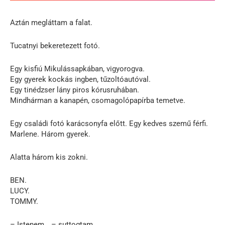
Aztán megláttam a falat.
Tucatnyi bekeretezett fotó.
Egy kisfiú Mikulássapkában, vigyorogva.
Egy gyerek kockás ingben, tűzoltóautóval.
Egy tinédzser lány piros kórusruhában.
Mindhárman a kanapén, csomagolópapírba temetve.
Egy családi fotó karácsonyfa előtt. Egy kedves szemű férfi.
Marlene. Három gyerek.
Alatta három kis zokni.
BEN.
LUCY.
TOMMY.
– Istenem… – suttogtam.