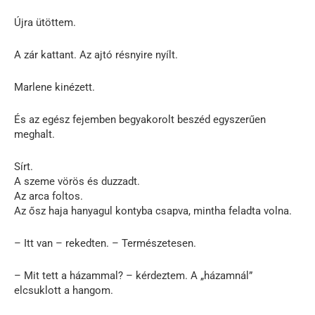
Újra ütöttem.
A zár kattant. Az ajtó résnyire nyílt.
Marlene kinézett.
És az egész fejemben begyakorolt beszéd egyszerűen
meghalt.
Sírt.
A szeme vörös és duzzadt.
Az arca foltos.
Az ősz haja hanyagul kontyba csapva, mintha feladta volna.
– Itt van – rekedten. – Természetesen.
– Mit tett a házammal? – kérdeztem. A „házamnál”
elcsuklott a hangom.