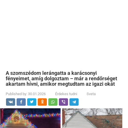
A szomszédom lerángatta a karácsonyi
fényeimet, amíg dolgoztam – már a rendőrséget
akartam hívni, amikor megtudtam az igazi okát
Published by:
30.01.2026
Érdekes tudni
Sveta