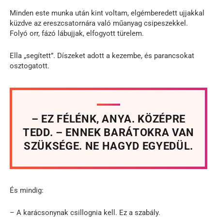
Minden este munka után kint voltam, elgémberedett ujjakkal
küzdve az ereszcsatornára való műanyag csipeszekkel.
Folyó orr, fázó lábujjak, elfogyott türelem.
Ella „segített”. Díszeket adott a kezembe, és parancsokat
osztogatott.
– EZ FÉLÉNK, ANYA. KÖZÉPRE
TEDD. – ENNEK BARÁTOKRA VAN
SZÜKSÉGE. NE HAGYD EGYEDÜL.
És mindig:
– A karácsonynak csillognia kell. Ez a szabály.