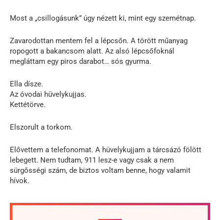
Most a „csillogásunk” úgy nézett ki, mint egy szemétnap.
Zavarodottan mentem fel a lépcsőn. A törött műanyag
ropogott a bakancsom alatt. Az alsó lépcsőfoknál
megláttam egy piros darabot… sós gyurma.
Ella dísze.
Az óvodai hüvelykujjas.
Kettétörve.
Elszorult a torkom.
Elővettem a telefonomat. A hüvelykujjam a tárcsázó fölött
lebegett. Nem tudtam, 911 lesz-e vagy csak a nem
sürgősségi szám, de biztos voltam benne, hogy valamit
hívok.