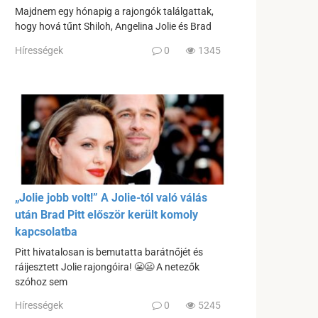
Majdnem egy hónapig a rajongók találgattak,
hogy hová tűnt Shiloh, Angelina Jolie és Brad
Hírességek
0
1345
„Jolie jobb volt!” A Jolie-tól való válás
után Brad Pitt először került komoly
kapcsolatba
Pitt hivatalosan is bemutatta barátnőjét és
ráijesztett Jolie rajongóira! 😬😦 A netezők
szóhoz sem
Hírességek
0
5245