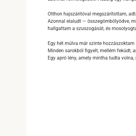
Otthon hajszárítóval megszárítottam, adta
Azonnal elaludt — összegömbölyödve, min
hallgattam a szuszogását, és mosolyogt
Egy hét múlva már szinte hozzászoktam a
Minden sarokból figyelt, mellém feküdt, 
Egy apró lény, amely mintha tudta volna