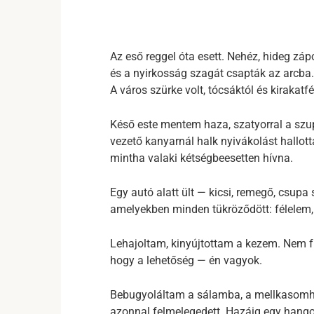
Az eső reggel óta esett. Nehéz, hideg záp
és a nyirkosság szagát csapták az arcba.
A város szürke volt, tócsáktól és kirakatfé
Késő este mentem haza, szatyorral a szu
vezető kanyarnál halk nyivákolást hallott
mintha valaki kétségbeesetten hívna.
Egy autó alatt ült — kicsi, remegő, csupa
amelyekben minden tükröződött: félelem,
Lehajoltam, kinyújtottam a kezem. Nem fu
hogy a lehetőség — én vagyok.
Bebugyoláltam a sálamba, a mellkasomhoz
azonnal felmelegedett. Hazáig egy hango