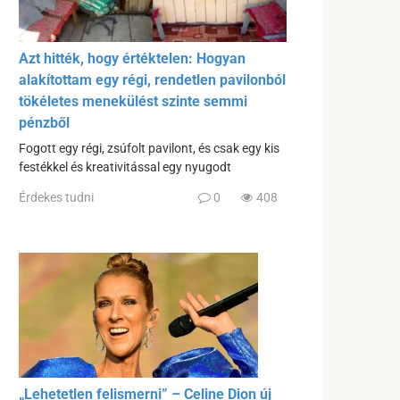
Azt hitték, hogy értéktelen: Hogyan
alakítottam egy régi, rendetlen pavilonból
tökéletes menekülést szinte semmi
pénzből
Fogott egy régi, zsúfolt pavilont, és csak egy kis
festékkel és kreativitással egy nyugodt
Érdekes tudni
0
408
„Lehetetlen felismerni” – Celine Dion új