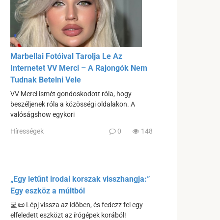
Marbellai Fotóival Tarolja Le Az
Internetet VV Merci – A Rajongók Nem
Tudnak Betelni Vele
VV Merci ismét gondoskodott róla, hogy
beszéljenek róla a közösségi oldalakon. A
valóságshow egykori
Hírességek
0
148
„Egy letűnt irodai korszak visszhangja:”
Egy eszköz a múltból
💻📜 Lépj vissza az időben, és fedezz fel egy
elfeledett eszközt az írógépek korából!