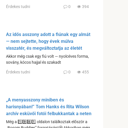
Érdekes tudni
0
394
Az idős asszony adott a fiúnak egy almát
— nem sejtette, hogy évek múlva
visszatér, és megváltoztatja az életét
Akkor még csak egy fiú volt — nyolcéves forma,
sovány, kócos hajjal és szakadt
Érdekes tudni
0
455
„A menyasszony miniben és
harisnyában!” Tom Hanks és Rita Wilson
archív esküvői fotói felbukkantak a neten
Még a 1️⃣9️⃣8️⃣1️⃣ oldalon találkoztak először a
„Bosom Buddies” forgatásán!🤩 Akkoriban még