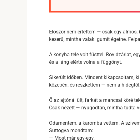
Először nem értettem — csak egy álmos, 
keserű, mintha valaki gumit égetne. Felp
A konyha tele volt füsttel. Rövidzárlat, 
és a láng elérte volna a függönyt.
Sikerült időben. Mindent kikapcsoltam, k
közepén, és reszkettem — nem a hidegtől,
Ő az ajtónál ült, farkát a mancsai köré te
Csak nézett — nyugodtan, mintha tudta vol
Odamentem, a karomba vettem. A szívem
Suttogva mondtam:
— Most már egy-egy.