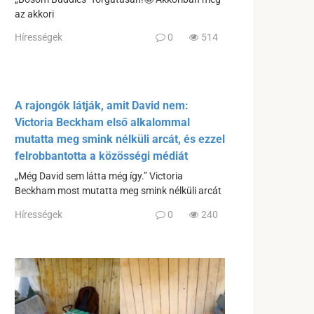
az akkori
Hírességek
0
514
A rajongók látják, amit David nem:
Victoria Beckham első alkalommal
mutatta meg smink nélküli arcát, és ezzel
felrobbantotta a közösségi médiát
„Még David sem látta még így.” Victoria
Beckham most mutatta meg smink nélküli arcát
Hírességek
0
240