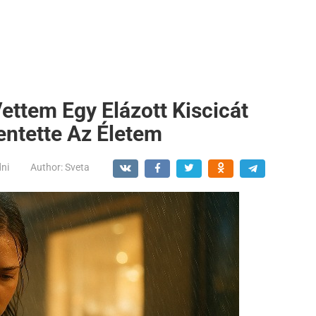
ttem Egy Elázott Kiscicát
ntette Az Életem
dni
Author:
Sveta