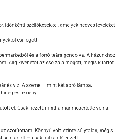
or, időnkénti széllökésekkel, amelyek nedves leveleket
nyektől csillogott.
permarketből és a forró teára gondolva. A házunkhoz
am. Alig kivehetőt az eső zaja mögött, mégis kitartót,
 sár és víz. A szeme — mint két apró lámpa,
 hideg és remény.
tott el. Csak nézett, mintha már megértette volna,
 szorítottam. Könnyű volt, szinte súlytalan, mégis
t sem adott — csak halkan lélegzett.