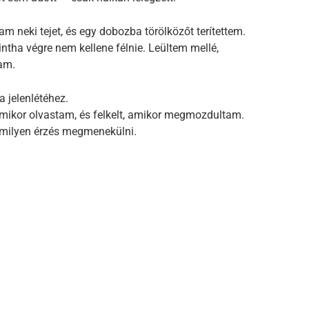
m neki tejet, és egy dobozba törölközőt terítettem.
tha végre nem kellene félnie. Leültem mellé,
am.
 jelenlétéhez.
amikor olvastam, és felkelt, amikor megmozdultam.
, milyen érzés megmenekülni.