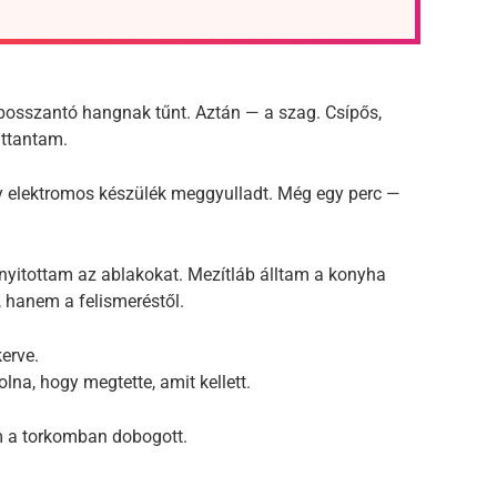
bosszantó hangnak tűnt. Aztán — a szag. Csípős,
attantam.
egy elektromos készülék meggyulladt. Még egy perc —
inyitottam az ablakokat. Mezítláb álltam a konyha
 hanem a felismeréstől.
kerve.
na, hogy megtette, amit kellett.
 a torkomban dobogott.