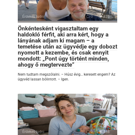
Érdekes tudni
0
875
Önkéntesként vigasztaltam egy
haldokló férfit, aki arra kért, hogy a
lányának adjam ki magam – a
temetése után az ügyvédje egy dobozt
nyomott a kezembe, és csak ennyit
mondott: „Pont úgy történt minden,
ahogy ő megtervezte”
Nem tudtam megszólalni. – Húsz évig… keresett engem? Az
ügyvéd lassan bólintott. – Igen.
Érdekes tudni
0
438