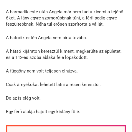
A harmadik este után Angela már nem tudta kiverni a fejéből
őket. A lány egyre szomorúbbnak tűnt, a férfi pedig egyre
feszültebbnek. Néha túl erősen szorította a vállát.
A hatodik estén Angela nem bírta tovább.
A hátsó kijáraton keresztül kiment, megkerülte az épületet,
és a 112-es szoba ablaka felé lopakodott.
A függöny nem volt teljesen elhúzva.
Csak árnyékokat lehetett látni a résen keresztül…
De az is elég volt.
Egy férfi alakja hajolt egy kislány fölé.