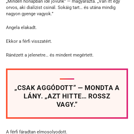
„Minden hónapban ide jövünk” — magyarázta. „Van itt egy
orvos, aki dialízist csinál. Sokáig tart… és utána mindig
nagyon gyenge vagyok.”
Angela elakadt.
Ekkor a férfi visszatért.
Ránézett a jelenetre… és mindent megértett.
„CSAK AGGÓDOTT” — MONDTA A
LÁNY. „AZT HITTE… ROSSZ
VAGY.”
A férfi fáradtan elmosolyodott.