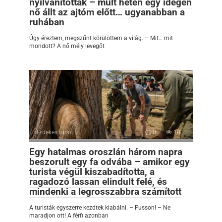
nyilvánították – múlt héten egy idegen
nő állt az ajtóm előtt… ugyanabban a
ruhában
Úgy éreztem, megszűnt körülöttem a világ. – Mit… mit
mondott? A nő mély levegőt
Érdekes tudni
0
10
Egy hatalmas oroszlán három napra
beszorult egy fa odvába – amikor egy
turista végül kiszabadította, a
ragadozó lassan elindult felé, és
mindenki a legrosszabbra számított
A turisták egyszerre kezdtek kiabálni. – Fusson! – Ne
maradjon ott! A férfi azonban