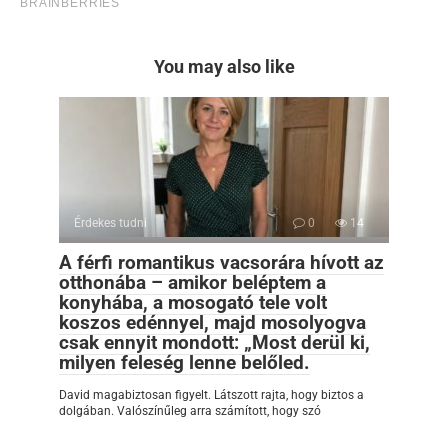
You may also like
Érdekes tudni
0
14
A férfi romantikus vacsorára hívott az
otthonába – amikor beléptem a
konyhába, a mosogató tele volt
koszos edénnyel, majd mosolyogva
csak ennyit mondott: „Most derül ki,
milyen feleség lenne belőled.
David magabiztosan figyelt. Látszott rajta, hogy biztos a
dolgában. Valószínűleg arra számított, hogy szó