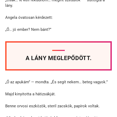
lány.
Angela óvatosan kérdezett:
„Ő… jó ember? Nem bánt?”
A LÁNY MEGLEPŐDÖTT.
„Ő az apukám” — mondta. „És segít nekem… beteg vagyok.”
Majd kinyitotta a hátizsákját.
Benne orvosi eszközök, steril zacskók, papírok voltak.