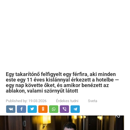
Egy takarítónő felfigyelt egy férfira, aki minden
este egy 11 éves kislánnyal érkezett a hotelbe —
egy nap követte őket, és amikor benézett az
ablakon, valami szörnyűt látott
Published by:
19.03.2026
Érdekes tudni
Sveta