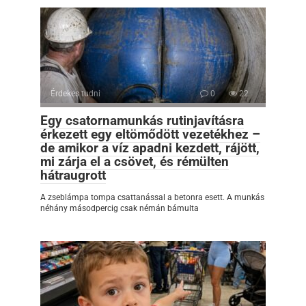
Érdekes tudni
0
22
Egy csatornamunkás rutinjavításra
érkezett egy eltömődött vezetékhez –
de amikor a víz apadni kezdett, rájött,
mi zárja el a csövet, és rémülten
hátraugrott
A zseblámpa tompa csattanással a betonra esett. A munkás
néhány másodpercig csak némán bámulta