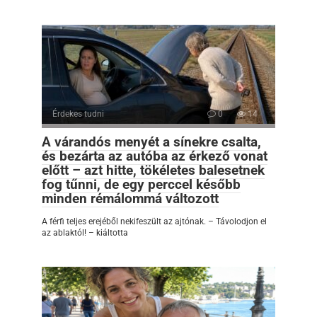
Érdekes tudni
0
14
A várandós menyét a sínekre csalta,
és bezárta az autóba az érkező vonat
előtt – azt hitte, tökéletes balesetnek
fog tűnni, de egy perccel később
minden rémálommá változott
A férfi teljes erejéből nekifeszült az ajtónak. – Távolodjon el
az ablaktól! – kiáltotta