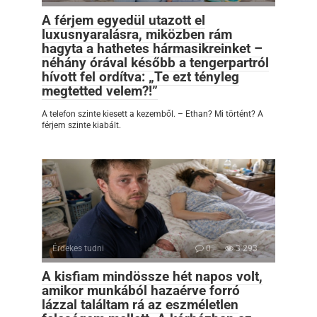
A férjem egyedül utazott el
luxusnyaralásra, miközben rám
hagyta a hathetes hármasikreinket –
néhány órával később a tengerpartról
hívott fel ordítva: „Te ezt tényleg
megtetted velem?!”
A telefon szinte kiesett a kezemből. – Ethan? Mi történt? A
férjem szinte kiabált.
Érdekes tudni
0
3 293
A kisfiam mindössze hét napos volt,
amikor munkából hazaérve forró
lázzal találtam rá az eszméletlen