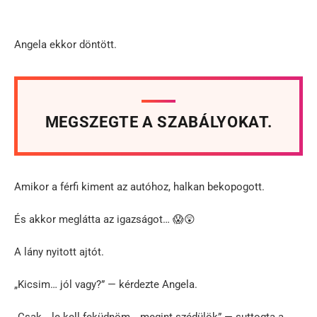
Angela ekkor döntött.
MEGSZEGTE A SZABÁLYOKAT.
Amikor a férfi kiment az autóhoz, halkan bekopogott.
És akkor meglátta az igazságot… 😱😲
A lány nyitott ajtót.
„Kicsim… jól vagy?” — kérdezte Angela.
„Csak… le kell feküdnöm… megint szédülök” — suttogta a