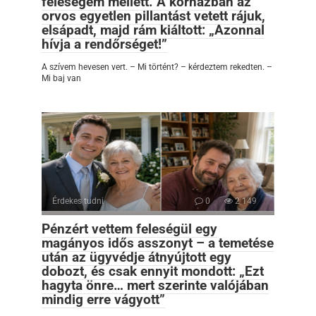
feleségem mellett. A kórházban az
orvos egyetlen pillantást vetett rájuk,
elsápadt, majd rám kiáltott: „Azonnal
hívja a rendőrséget!”
A szívem hevesen vert. – Mi történt? – kérdeztem rekedten. –
Mi baj van
Érdekes tudni
0
2 149
Pénzért vettem feleségül egy
magányos idős asszonyt – a temetése
után az ügyvédje átnyújtott egy
dobozt, és csak ennyit mondott: „Ezt
hagyta önre… mert szerinte valójában
mindig erre vágyott”