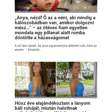
Érdekes tudni
0
37
„Anya, nézd! Ő az a néni, aki mindig a
hálószobádban van, amikor dolgozni
mész…” – az ötéves fiam egyetlen
mondata egy pillanat alatt romba
döntötte a házasságomat
A nő rám nézett. Az arca ugyanannyira döbbent volt, mint az
enyém. – Elnézést…
Érdekes tudni
0
14
Húsz éve elajándékoztam a lányom
báli ruháját, miután halottnak