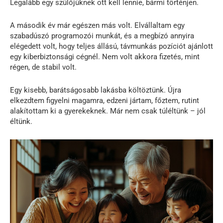
Legalább egy szülőjüknek ott kell lennie, bármi történjen.
A második év már egészen más volt. Elvállaltam egy
szabadúszó programozói munkát, és a megbízó annyira
elégedett volt, hogy teljes állású, távmunkás pozíciót ajánlott
egy kiberbiztonsági cégnél. Nem volt akkora fizetés, mint
régen, de stabil volt.
Egy kisebb, barátságosabb lakásba költöztünk. Újra
elkezdtem figyelni magamra, edzeni jártam, főztem, rutint
alakítottam ki a gyerekeknek. Már nem csak túléltünk – jól
éltünk.