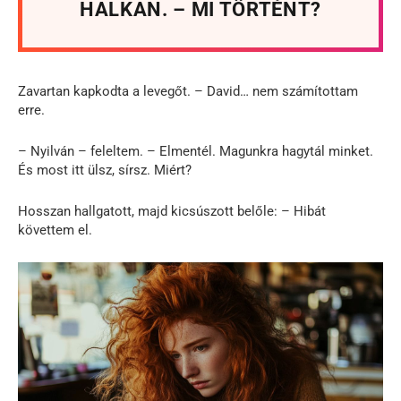
HALKAN. – MI TÖRTÉNT?
Zavartan kapkodta a levegőt. – David… nem számítottam
erre.
– Nyilván – feleltem. – Elmentél. Magunkra hagytál minket.
És most itt ülsz, sírsz. Miért?
Hosszan hallgatott, majd kicsúszott belőle: – Hibát
követtem el.