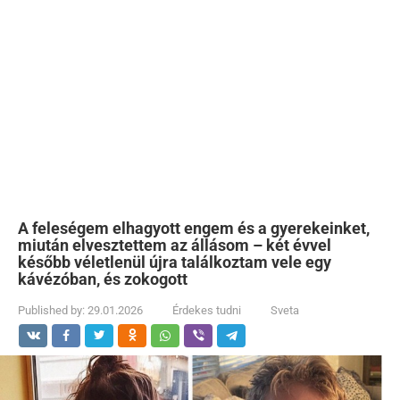
A feleségem elhagyott engem és a gyerekeinket,
miután elvesztettem az állásom – két évvel
később véletlenül újra találkoztam vele egy
kávézóban, és zokogott
Published by:
29.01.2026
Érdekes tudni
Sveta