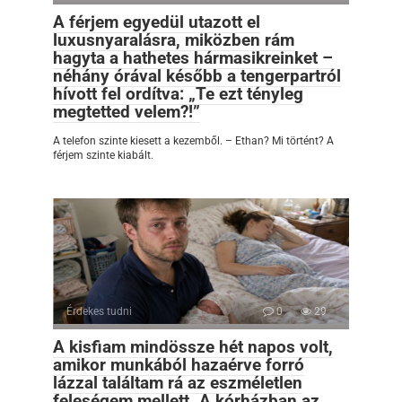
A férjem egyedül utazott el
luxusnyaralásra, miközben rám
hagyta a hathetes hármasikreinket –
néhány órával később a tengerpartról
hívott fel ordítva: „Te ezt tényleg
megtetted velem?!”
A telefon szinte kiesett a kezemből. – Ethan? Mi történt? A
férjem szinte kiabált.
Érdekes tudni
0
29
A kisfiam mindössze hét napos volt,
amikor munkából hazaérve forró
lázzal találtam rá az eszméletlen
feleségem mellett. A kórházban az