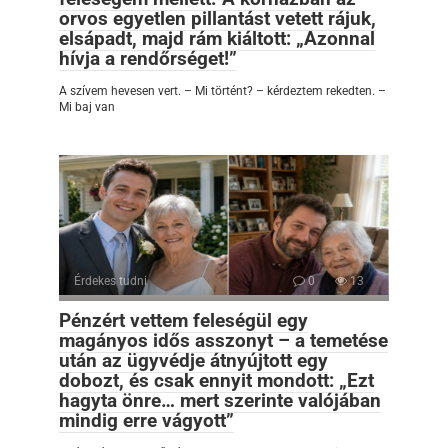
orvos egyetlen pillantást vetett rájuk,
elsápadt, majd rám kiáltott: „Azonnal
hívja a rendőrséget!”
A szívem hevesen vert. – Mi történt? – kérdeztem rekedten. –
Mi baj van
Érdekes tudni
0
13
Pénzért vettem feleségül egy
magányos idős asszonyt – a temetése
után az ügyvédje átnyújtott egy
dobozt, és csak ennyit mondott: „Ezt
hagyta önre… mert szerinte valójában
mindig erre vágyott”