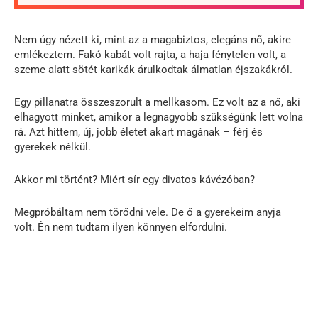
Nem úgy nézett ki, mint az a magabiztos, elegáns nő, akire
emlékeztem. Fakó kabát volt rajta, a haja fénytelen volt, a
szeme alatt sötét karikák árulkodtak álmatlan éjszakákról.
Egy pillanatra összeszorult a mellkasom. Ez volt az a nő, aki
elhagyott minket, amikor a legnagyobb szükségünk lett volna
rá. Azt hittem, új, jobb életet akart magának – férj és
gyerekek nélkül.
Akkor mi történt? Miért sír egy divatos kávézóban?
Megpróbáltam nem törődni vele. De ő a gyerekeim anyja
volt. Én nem tudtam ilyen könnyen elfordulni.