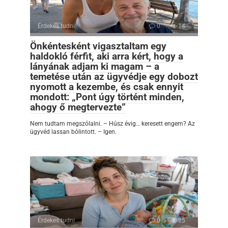
Érdekes tudni
0
14
Önkéntesként vigasztaltam egy
haldokló férfit, aki arra kért, hogy a
lányának adjam ki magam – a
temetése után az ügyvédje egy dobozt
nyomott a kezembe, és csak ennyit
mondott: „Pont úgy történt minden,
ahogy ő megtervezte”
Nem tudtam megszólalni. – Húsz évig… keresett engem? Az
ügyvéd lassan bólintott. – Igen.
Érdekes tudni
0
25