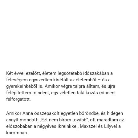
Két évvel ezelőtt, életem legsötétebb időszakában a
feleségem egyszerűen kisétált az életemből – és a
gyerekeinkéből is. Amikor végre talpra álltam, és újra
felépítettem mindent, egy véletlen találkozás mindent
felforgatott.
Amikor Anna összepakolt egyetlen bőröndbe, és hidegen
annyit mondott: „Ezt nem bírom tovább”, ott maradtam az
előszobában a négyéves ikreinkkel, Maxszel és Lilyvel a
karomban.