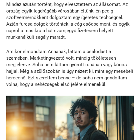
Mindez azután történt, hogy elvesztettem az állásomat. Az
ország egyik legdrágább városában éltünk, én pedig
szoftvermérnökként dolgoztam egy ígéretes techcégnél.
Aztán furcsa dolgok történtek, a cég csődbe ment, és egyik
napról a másikra a hat számjegyű fizetésem helyett
munkanélküli segély maradt.
Amikor elmondtam Annának, láttam a csalódást a
szemében. Marketingvezető volt, mindig tökéletesen
megjelenve. Soha nem láttam gyűrött ruhában vagy kócos
hajjal. Még a szülőszobán is úgy nézett ki, mint egy mesebeli
hercegnő. Ezt szerettem benne – de soha nem gondoltam
volna, hogy a nehézségek első jelére elmenekül.