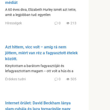
médiát
A 60 éves diva, Elizabeth Hurley ismét azt tette,
amit a legjobban tud: egyetlen
Hírességek
0
213
Azt hittem, vicc volt – amíg rá nem
jöttem, miért van réz a fagyasztott ételek
között.
Kinyitottam a barátom fagyasztóját és
lefagyasztottam magam – ott volt a hús és a
Érdekes tudni
0
505
Internet őrület: David Beckham lánya
slam-ruhája és laza tornacipője nagy