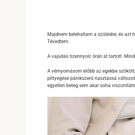
Majdnem belehaltam a szülésbe, és azt hi
Tévedtem.
A vajúdás tizennyolc órán át tartott. Min
A vérnyomásom előbb az egekbe szökött, 
pittyegése pánikszerű riasztássá változott
egyetlen beteg sem akar soha viszontlátn