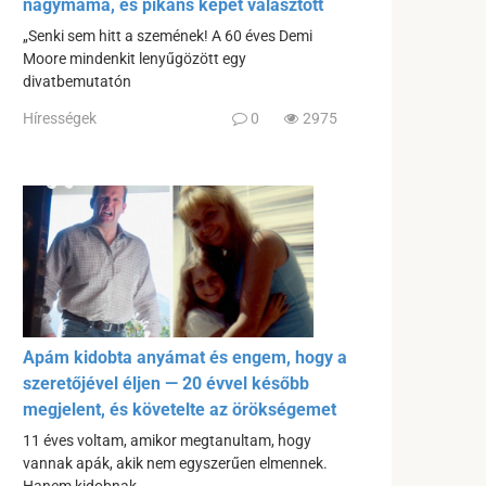
nagymama, és pikáns képet választott
„Senki sem hitt a szemének! A 60 éves Demi
Moore mindenkit lenyűgözött egy
divatbemutatón
Hírességek
0
2975
Apám kidobta anyámat és engem, hogy a
szeretőjével éljen — 20 évvel később
megjelent, és követelte az örökségemet
11 éves voltam, amikor megtanultam, hogy
vannak apák, akik nem egyszerűen elmennek.