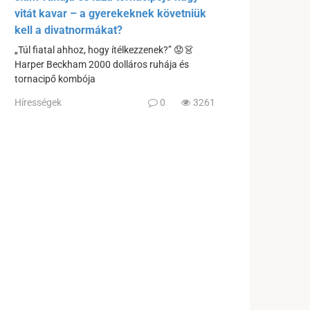
vitát kavar – a gyerekeknek követniük
kell a divatnormákat?
„Túl fiatal ahhoz, hogy ítélkezzenek?” 😟👗
Harper Beckham 2000 dolláros ruhája és
tornacipő kombója
Hírességek
0
3261