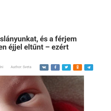
slányunkat, és a férjem
n éjjel eltűnt – ezért
dni
Author:
Sveta