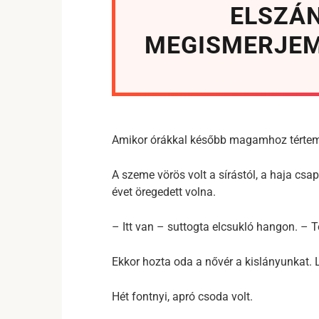
ELSZÁ
MEGISMERJEM
Amikor órákkal később magamhoz tértem, 
A szeme vörös volt a sírástól, a haja csapz
évet öregedett volna.
– Itt van – suttogta elcsukló hangon. – T
Ekkor hozta oda a nővér a kislányunkat. L
Hét fontnyi, apró csoda volt.