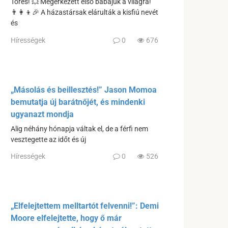
Törés! 💥 Megérkezett első babájuk a világra!
👨‍👩‍👦🎉 A házastársak elárulták a kisfiú nevét
és
Hírességek
0
676
„Másolás és beillesztés!” Jason Momoa
bemutatja új barátnőjét, és mindenki
ugyanazt mondja
Alig néhány hónapja váltak el, de a férfi nem
vesztegette az időt és új
Hírességek
0
526
„Elfelejtettem melltartót felvenni!”: Demi
Moore elfelejtette, hogy ő már