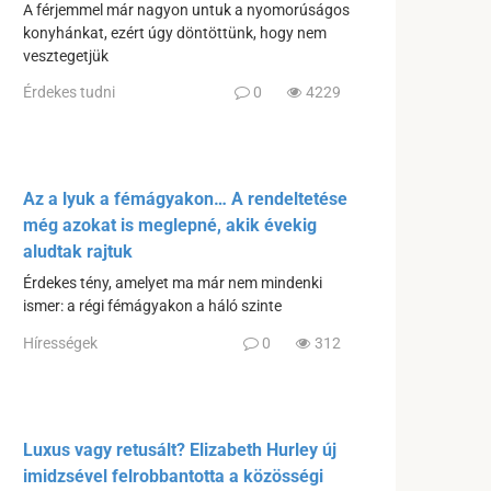
A férjemmel már nagyon untuk a nyomorúságos
konyhánkat, ezért úgy döntöttünk, hogy nem
vesztegetjük
Érdekes tudni
0
4229
Az a lyuk a fémágyakon… A rendeltetése
még azokat is meglepné, akik évekig
aludtak rajtuk
Érdekes tény, amelyet ma már nem mindenki
ismer: a régi fémágyakon a háló szinte
Hírességek
0
312
Luxus vagy retusált? Elizabeth Hurley új
imidzsével felrobbantotta a közösségi