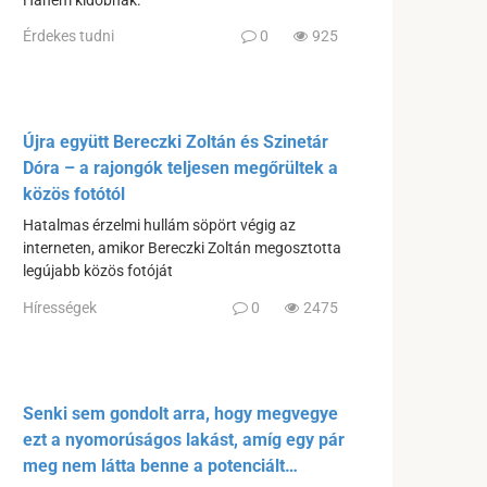
Hanem kidobnak.
Érdekes tudni
0
925
Újra együtt Bereczki Zoltán és Szinetár
Dóra – a rajongók teljesen megőrültek a
közös fotótól
Hatalmas érzelmi hullám söpört végig az
interneten, amikor Bereczki Zoltán megosztotta
legújabb közös fotóját
Hírességek
0
2475
Senki sem gondolt arra, hogy megvegye
ezt a nyomorúságos lakást, amíg egy pár
meg nem látta benne a potenciált…