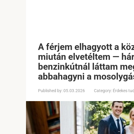
A férjem elhagyott a kö
miután elvetéltem — há
benzinkútnál láttam me
abbahagyni a mosolygá
Published by:
05.03.2026
Category:
Érdekes tu