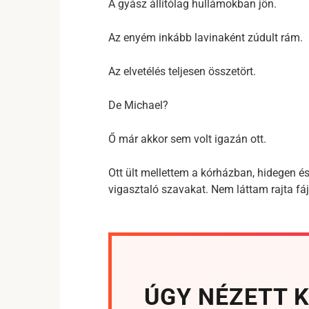
A gyász állítólag hullámokban jön.
Az enyém inkább lavinaként zúdult rám.
Az elvetélés teljesen összetört.
De Michael?
Ő már akkor sem volt igazán ott.
Ott ült mellettem a kórházban, hidegen 
vigasztaló szavakat. Nem láttam rajta fá
ÚGY NÉZETT KI