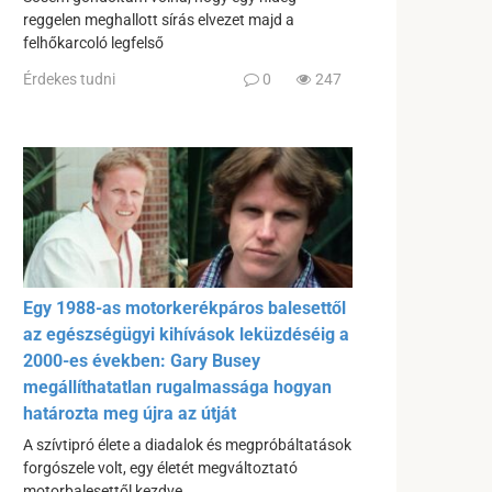
reggelen meghallott sírás elvezet majd a
felhőkarcoló legfelső
Érdekes tudni
0
247
Egy 1988-as motorkerékpáros balesettől
az egészségügyi kihívások leküzdéséig a
2000-es években: Gary Busey
megállíthatatlan rugalmassága hogyan
határozta meg újra az útját
A szívtipró élete a diadalok és megpróbáltatások
forgószele volt, egy életét megváltoztató
motorbalesettől kezdve