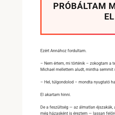
PRÓBÁLTAM M
EL
Ezért Annához fordultam.
– Nem értem, mi történik – zokogtam a te
Michael mellettem aludt, mintha semmit s
– Hel, túlgondolod – mondta nyugtató ha
El akartam hinni.
De a feszültség — az álmatlan éjszakák,
még házasként is éreztem — lassan felőrö