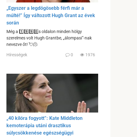
„Egyszer a legdögösebb férfi már a
múlté!” Így változott Hugh Grant az évek
során
Még a 1️⃣9️⃣9️⃣0️⃣s oldalon minden hölgy
szerelmes volt Hugh Grantbe, „álompasi”-nak
nevezve őt! 💘🫠
Hírességek
0
1976
„40 kilóra fogyott”: Kate Middleton
kemoterápia utáni drasztikus
súlycsökkenése egészségügyi