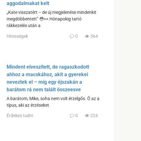
aggodalmakat kelt
„Kate visszatért – de új megjelenése mindenkit
megdöbbentett” 😳👀 Hónapokig tartó
rákkezelés után a
Hírességek
0
564
Mindent elveszített, de ragaszkodott
ahhoz a macskához, akit a gyerekei
neveztek el – míg egy éjszakán a
barátom rá nem talált összeesve
A barátom, Mike, soha nem volt érzelgős. Ő az a
típus, aki az érzéseket
Érdekes tudni
0
224