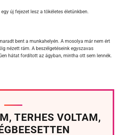
egy új fejezet lesz a tökéletes életünkben.
bb maradt bent a munkahelyén. A mosolya már nem ért
Alig nézett rám. A beszélgetéseink egyszavas
en hátat fordított az ágyban, mintha ott sem lennék.
M, TERHES VOLTAM,
SÉGBEESETTEN