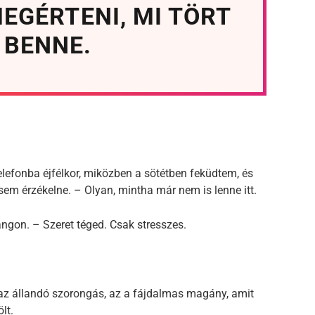
EGÉRTENI, MI TÖRT
 BENNE.
lefonba éjfélkor, miközben a sötétben feküdtem, és
em érzékelne. – Olyan, mintha már nem is lenne itt.
ngon. – Szeret téged. Csak stresszes.
 az állandó szorongás, az a fájdalmas magány, amit
lt.