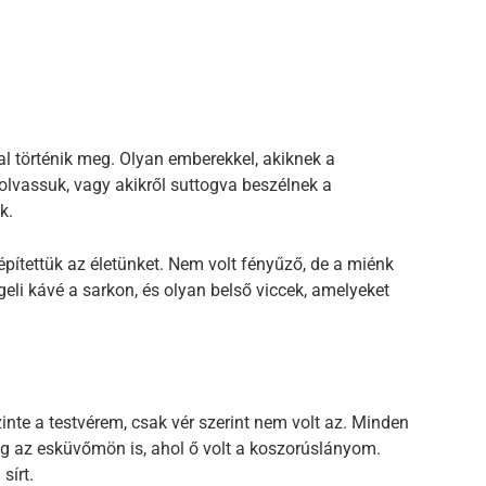
l történik meg. Olyan emberekkel, akiknek a
 olvassuk, vagy akikről suttogva beszélnek a
k.
építettük az életünket. Nem volt fényűző, de a miénk
eli kávé a sarkon, és olyan belső viccek, amelyeket
inte a testvérem, csak vér szerint nem volt az. Minden
még az esküvőmön is, ahol ő volt a koszorúslányom.
sírt.