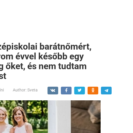
zépiskolai barátnőmért,
rom évvel később egy
g őket, és nem tudtam
st
dni
Author:
Sveta