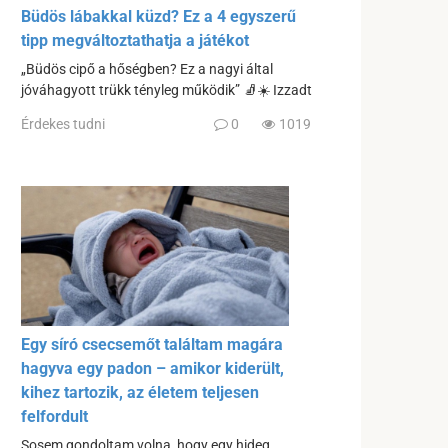
Büdös lábakkal küzd? Ez a 4 egyszerű
tipp megváltoztathatja a játékot
„Büdös cipő a hőségben? Ez a nagyi által
jóváhagyott trükk tényleg működik” 🧦☀️ Izzadt
Érdekes tudni
0
1019
Egy síró csecsemőt találtam magára
hagyva egy padon – amikor kiderült,
kihez tartozik, az életem teljesen
felfordult
Sosem gondoltam volna, hogy egy hideg