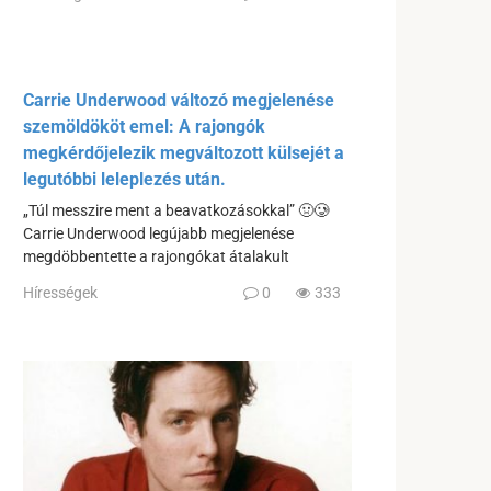
Carrie Underwood változó megjelenése
szemöldököt emel: A rajongók
megkérdőjelezik megváltozott külsejét a
legutóbbi leleplezés után.
„Túl messzire ment a beavatkozásokkal” 🤢🥲
Carrie Underwood legújabb megjelenése
megdöbbentette a rajongókat átalakult
Hírességek
0
333