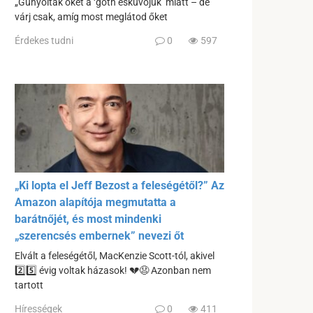
„Gúnyolták őket a ‘goth esküvőjük’ miatt – de
várj csak, amíg most meglátod őket
Érdekes tudni
0
597
„Ki lopta el Jeff Bezost a feleségétől?” Az
Amazon alapítója megmutatta a
barátnőjét, és most mindenki
„szerencsés embernek” nevezi őt
Elvált a feleségétől, MacKenzie Scott-tól, akivel
2️⃣5️⃣ évig voltak házasok! 💔😧 Azonban nem
tartott
Hírességek
0
411