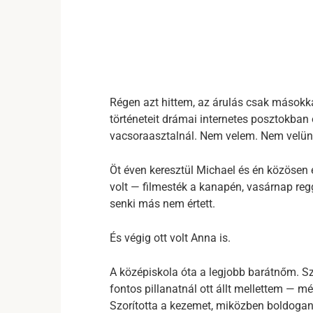
Régen azt hittem, az árulás csak másokka
történeteit drámai internetes posztokban
vacsoraasztalnál. Nem velem. Nem velün
Öt éven keresztül Michael és én közösen 
volt — filmesték a kanapén, vasárnap regg
senki más nem értett.
És végig ott volt Anna is.
A középiskola óta a legjobb barátnőm. Sz
fontos pillanatnál ott állt mellettem — 
Szorította a kezemet, miközben boldogan 