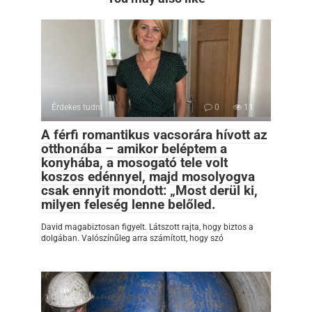
Érdekes tudni
0
11
A férfi romantikus vacsorára hívott az
otthonába – amikor beléptem a
konyhába, a mosogató tele volt
koszos edénnyel, majd mosolyogva
csak ennyit mondott: „Most derül ki,
milyen feleség lenne belőled.
David magabiztosan figyelt. Látszott rajta, hogy biztos a
dolgában. Valószínűleg arra számított, hogy szó