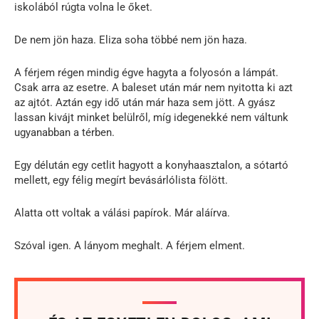
iskolából rúgta volna le őket.
De nem jön haza. Eliza soha többé nem jön haza.
A férjem régen mindig égve hagyta a folyosón a lámpát.
Csak arra az esetre. A baleset után már nem nyitotta ki azt
az ajtót. Aztán egy idő után már haza sem jött. A gyász
lassan kivájt minket belülről, míg idegenekké nem váltunk
ugyanabban a térben.
Egy délután egy cetlit hagyott a konyhaasztalon, a sótartó
mellett, egy félig megírt bevásárlólista fölött.
Alatta ott voltak a válási papírok. Már aláírva.
Szóval igen. A lányom meghalt. A férjem elment.