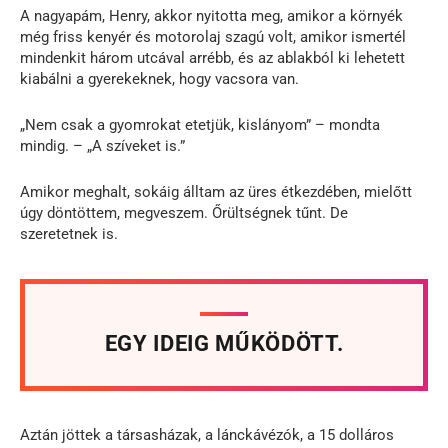
A nagyapám, Henry, akkor nyitotta meg, amikor a környék
még friss kenyér és motorolaj szagú volt, amikor ismertél
mindenkit három utcával arrébb, és az ablakból ki lehetett
kiabálni a gyerekeknek, hogy vacsora van.
„Nem csak a gyomrokat etetjük, kislányom” – mondta
mindig. – „A szíveket is.”
Amikor meghalt, sokáig álltam az üres étkezdében, mielőtt
úgy döntöttem, megveszem. Őrültségnek tűnt. De
szeretetnek is.
EGY IDEIG MŰKÖDÖTT.
Aztán jöttek a társasházak, a lánckávézók, a 15 dolláros