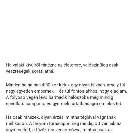
Ha valaki kívülről ránézne az életemre, valószínűleg csak
veszteségek sorát látná.
Minden hajnalban 4:30-kor kelek egy olyan házban, amely túl
nagy egyetlen embernek – és túl fontos ahhoz, hogy eladjam.
A folyosó végén lévő harmadik hálószoba még mindig
eperillatú samponra és gyermeki ártatlanságra emlékeztet.
Ha csak ránézek, olyan érzés, mintha téglával vágnának
mellkason. A lányom tornacipői még mindig ott vannak az
ágya mellett, a fűzők összecsomózva, mintha csak az