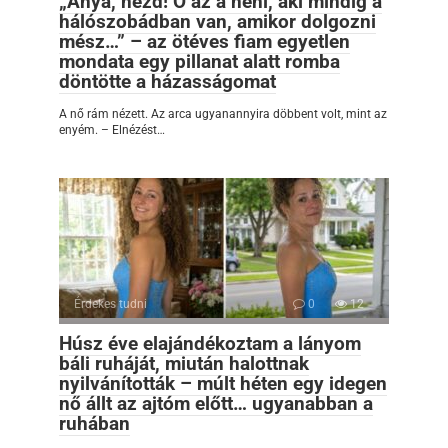
„Anya, nézd! Ő az a néni, aki mindig a
hálószobádban van, amikor dolgozni
mész…” – az ötéves fiam egyetlen
mondata egy pillanat alatt romba
döntötte a házasságomat
A nő rám nézett. Az arca ugyanannyira döbbent volt, mint az
enyém. – Elnézést…
Érdekes tudni
0
12
Húsz éve elajándékoztam a lányom
báli ruháját, miután halottnak
nyilvánították – múlt héten egy idegen
nő állt az ajtóm előtt… ugyanabban a
ruhában