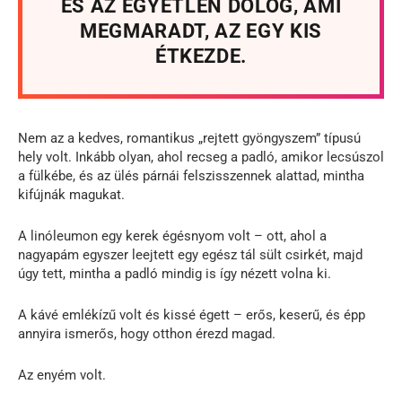
ÉS AZ EGYETLEN DOLOG, AMI
MEGMARADT, AZ EGY KIS
ÉTKEZDE.
Nem az a kedves, romantikus „rejtett gyöngyszem” típusú
hely volt. Inkább olyan, ahol recseg a padló, amikor lecsúszol
a fülkébe, és az ülés párnái felszisszennek alattad, mintha
kifújnák magukat.
A linóleumon egy kerek égésnyom volt – ott, ahol a
nagyapám egyszer leejtett egy egész tál sült csirkét, majd
úgy tett, mintha a padló mindig is így nézett volna ki.
A kávé emlékízű volt és kissé égett – erős, keserű, és épp
annyira ismerős, hogy otthon érezd magad.
Az enyém volt.