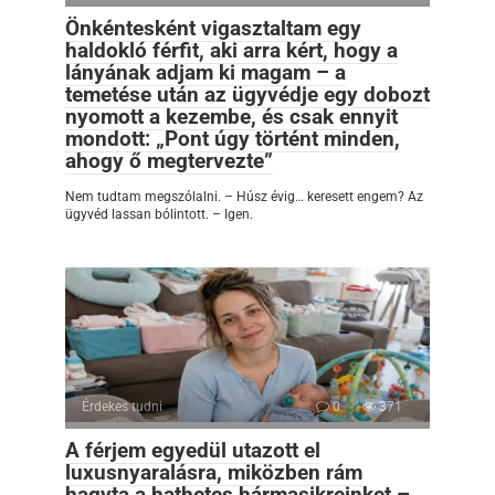
Önkéntesként vigasztaltam egy
haldokló férfit, aki arra kért, hogy a
lányának adjam ki magam – a
temetése után az ügyvédje egy dobozt
nyomott a kezembe, és csak ennyit
mondott: „Pont úgy történt minden,
ahogy ő megtervezte”
Nem tudtam megszólalni. – Húsz évig… keresett engem? Az
ügyvéd lassan bólintott. – Igen.
Érdekes tudni
0
371
A férjem egyedül utazott el
luxusnyaralásra, miközben rám
hagyta a hathetes hármasikreinket –