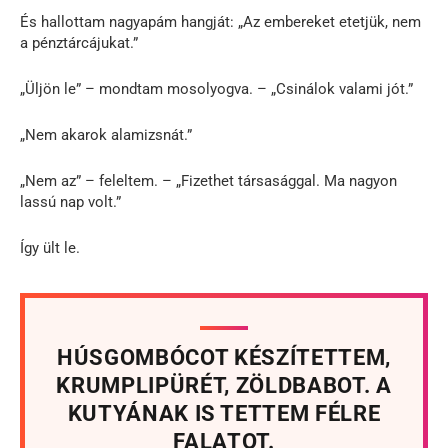
És hallottam nagyapám hangját: „Az embereket etetjük, nem
a pénztárcájukat.”
„Üljön le” – mondtam mosolyogva. – „Csinálok valami jót.”
„Nem akarok alamizsnát.”
„Nem az” – feleltem. – „Fizethet társasággal. Ma nagyon
lassú nap volt.”
Így ült le.
HÚSGOMBÓCOT KÉSZÍTETTEM,
KRUMPLIPÜRÉT, ZÖLDBABOT. A
KUTYÁNAK IS TETTEM FÉLRE
FALATOT.