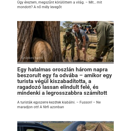
Úgy éreztem, megszűnt körülöttem a világ. – Mit… mit
mondott? A nő mély levegőt
Érdekes tudni
0
9
Egy hatalmas oroszlán három napra
beszorult egy fa odvába – amikor egy
turista végül kiszabadította, a
ragadozó lassan elindult felé, és
mindenki a legrosszabbra számított
A turisták egyszerre kezdtek kiabálni. – Fusson! – Ne
maradjon ott! A férfi azonban