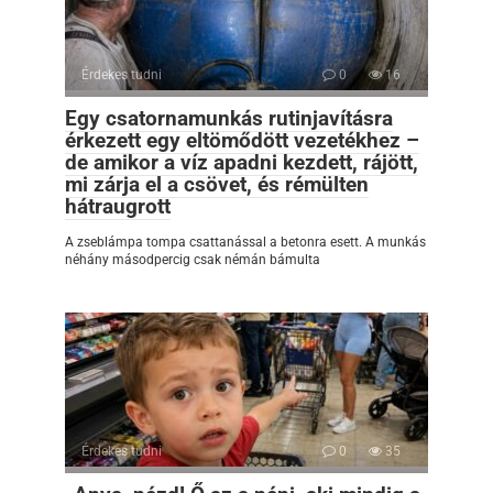
Érdekes tudni
0
16
Egy csatornamunkás rutinjavításra
érkezett egy eltömődött vezetékhez –
de amikor a víz apadni kezdett, rájött,
mi zárja el a csövet, és rémülten
hátraugrott
A zseblámpa tompa csattanással a betonra esett. A munkás
néhány másodpercig csak némán bámulta
Érdekes tudni
0
35