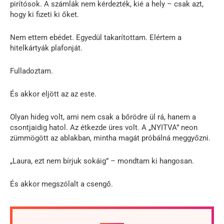
pirítósok. A számlák nem kérdezték, kié a hely – csak azt,
hogy ki fizeti ki őket.
Nem ettem ebédet. Egyedül takarítottam. Elértem a
hitelkártyák plafonját.
Fulladoztam.
És akkor eljött az az este.
Olyan hideg volt, ami nem csak a bőrödre ül rá, hanem a
csontjaidig hatol. Az étkezde üres volt. A „NYITVA” neon
zümmögött az ablakban, mintha magát próbálná meggyőzni.
„Laura, ezt nem bírjuk sokáig” – mondtam ki hangosan.
És akkor megszólalt a csengő.