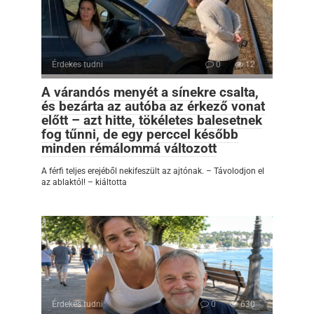
Érdekes tudni
0
12
A várandós menyét a sínekre csalta,
és bezárta az autóba az érkező vonat
előtt – azt hitte, tökéletes balesetnek
fog tűnni, de egy perccel később
minden rémálommá változott
A férfi teljes erejéből nekifeszült az ajtónak. – Távolodjon el
az ablaktól! – kiáltotta
Érdekes tudni
0
630