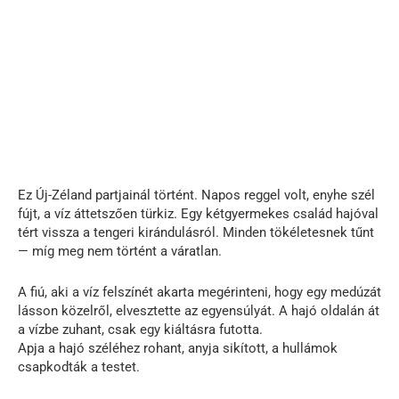
Ez Új-Zéland partjainál történt. Napos reggel volt, enyhe szél
fújt, a víz áttetszően türkiz. Egy kétgyermekes család hajóval
tért vissza a tengeri kirándulásról. Minden tökéletesnek tűnt
— míg meg nem történt a váratlan.
A fiú, aki a víz felszínét akarta megérinteni, hogy egy medúzát
lásson közelről, elvesztette az egyensúlyát. A hajó oldalán át
a vízbe zuhant, csak egy kiáltásra futotta.
Apja a hajó széléhez rohant, anyja sikított, a hullámok
csapkodták a testet.