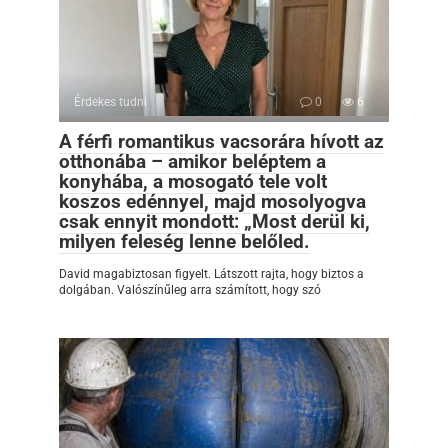
Érdekes tudni
0
6
A férfi romantikus vacsorára hívott az
otthonába – amikor beléptem a
konyhába, a mosogató tele volt
koszos edénnyel, majd mosolyogva
csak ennyit mondott: „Most derül ki,
milyen feleség lenne belőled.
David magabiztosan figyelt. Látszott rajta, hogy biztos a
dolgában. Valószínűleg arra számított, hogy szó