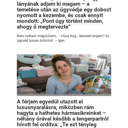
lányának adjam ki magam – a
temetése után az ügyvédje egy dobozt
nyomott a kezembe, és csak ennyit
mondott: „Pont úgy történt minden,
ahogy ő megtervezte”
Nem tudtam megszólalni. – Húsz évig… keresett engem? Az
ügyvéd lassan bólintott. – Igen.
Érdekes tudni
0
35
A férjem egyedül utazott el
luxusnyaralásra, miközben rám
hagyta a hathetes hármasikreinket –
néhány órával később a tengerpartról
hívott fel ordítva: „Te ezt tényleg