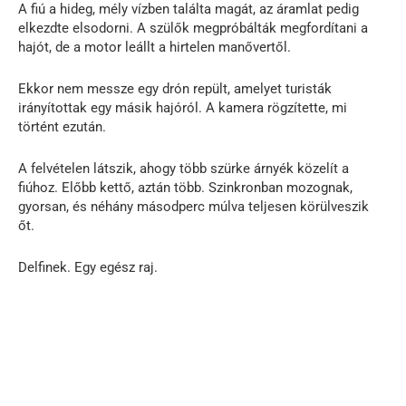
A fiú a hideg, mély vízben találta magát, az áramlat pedig
elkezdte elsodorni. A szülők megpróbálták megfordítani a
hajót, de a motor leállt a hirtelen manővertől.
Ekkor nem messze egy drón repült, amelyet turisták
irányítottak egy másik hajóról. A kamera rögzítette, mi
történt ezután.
A felvételen látszik, ahogy több szürke árnyék közelít a
fiúhoz. Előbb kettő, aztán több. Szinkronban mozognak,
gyorsan, és néhány másodperc múlva teljesen körülveszik
őt.
Delfinek. Egy egész raj.