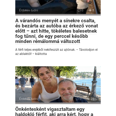
Érdekes tudni
0
8
A várandós menyét a sínekre csalta,
és bezárta az autóba az érkező vonat
előtt – azt hitte, tökéletes balesetnek
fog tűnni, de egy perccel később
minden rémálommá változott
A férfi teljes erejéből nekifeszült az ajtónak. – Távolodjon el
az ablaktól! – kiáltotta
Érdekes tudni
0
21
Önkéntesként vigasztaltam egy
haldokló férfit, aki arra kért, hogy a