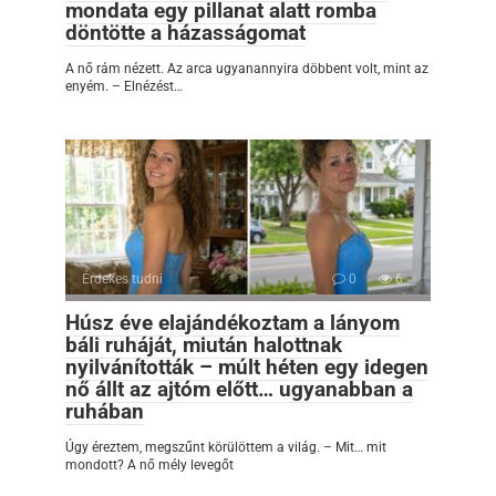
mondata egy pillanat alatt romba
döntötte a házasságomat
A nő rám nézett. Az arca ugyanannyira döbbent volt, mint az
enyém. – Elnézést…
Érdekes tudni
0
6
Húsz éve elajándékoztam a lányom
báli ruháját, miután halottnak
nyilvánították – múlt héten egy idegen
nő állt az ajtóm előtt… ugyanabban a
ruhában
Úgy éreztem, megszűnt körülöttem a világ. – Mit… mit
mondott? A nő mély levegőt