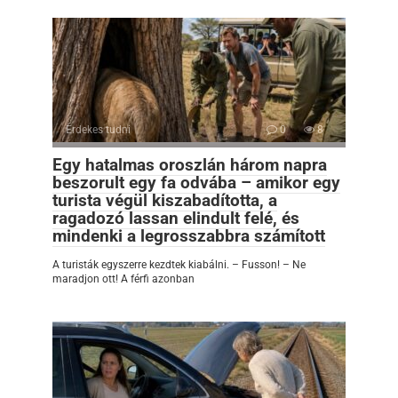
Érdekes tudni
0
8
Egy hatalmas oroszlán három napra
beszorult egy fa odvába – amikor egy
turista végül kiszabadította, a
ragadozó lassan elindult felé, és
mindenki a legrosszabbra számított
A turisták egyszerre kezdtek kiabálni. – Fusson! – Ne
maradjon ott! A férfi azonban