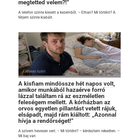
megtetted velem?!”
A telefon szinte kiesett a kezemből. – Ethan? Mi történt? A
férjem szinte kiabált.
Érdekes tudni
0
1 601
A kisfiam mindössze hét napos volt,
amikor munkából hazaérve forró
lázzal találtam rá az eszméletlen
feleségem mellett. A kórházban az
orvos egyetlen pillantást vetett rájuk,
elsápadt, majd rám kiáltott: „Azonnal
hívja a rendőrséget!”
A szívem hevesen vert. – Mi történt? – kérdeztem rekedten. –
Mi baj van