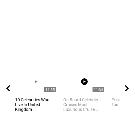
11:35
11:34
10 Celebrities Who
On Board Celebrity
Priscilla Pr
Live In United
Cruises Most
Tour
Kingdom
Luxurious Cruise...