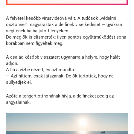
A felvétel később vírusvideóvá vált. A tudósok „védelmi
ösztönnel” magyarázták a delfinek viselkedését — gyakran
segítenek bajba jutott lényeken.
De még ők is elismerték: ilyen pontos együttműködést soha
korábban nem figyeltek meg.
A család később visszatért ugyanarra a helyre, hogy hálát
adjon.
A fiú a vízbe nézett, és azt mondta:
— Azt hittem, csak játszanak. De ők tartottak, hogy ne
süllyedjek el.
Azóta a tengert otthonának hívja, a delfineket pedig az
angyalainak.