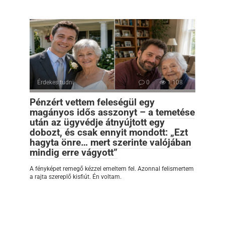
Érdekes tudni
0
1 108
Pénzért vettem feleségül egy
magányos idős asszonyt – a temetése
után az ügyvédje átnyújtott egy
dobozt, és csak ennyit mondott: „Ezt
hagyta önre… mert szerinte valójában
mindig erre vágyott”
A fényképet remegő kézzel emeltem fel. Azonnal felismertem
a rajta szereplő kisfiút. Én voltam.