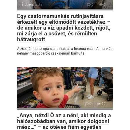
Érdekes tudni
0
6
Egy csatornamunkás rutinjavításra
érkezett egy eltömődött vezetékhez –
de amikor a víz apadni kezdett, rájött,
mi zárja el a csövet, és rémülten
hátraugrott
A zseblámpa tompa csattanással a betonra esett. A munkás
néhány másodpercig csak némán bámulta
Érdekes tudni
0
20
„Anya, nézd! Ő az a néni, aki mindig a
hálószobádban van, amikor dolgozni
mész…” – az ötéves fiam egyetlen