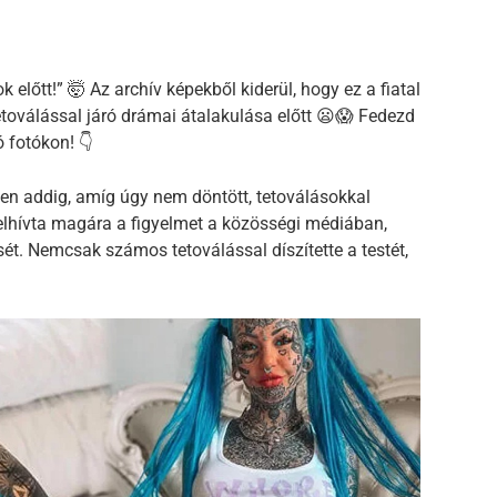
előtt!” 🤯 Az archív képekből kiderül, hogy ez a fiatal
etoválással járó drámai átalakulása előtt 😦😱 Fedezd
ó fotókon! 👇
zen addig, amíg úgy nem döntött, tetoválásokkal
 felhívta magára a figyelmet a közösségi médiában,
sét. Nemcsak számos tetoválással díszítette a testét,