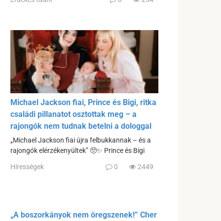
Michael Jackson fiai, Prince és Bigi, ritka
családi pillanatot osztottak meg – a
rajongók nem tudnak betelni a dologgal
„Michael Jackson fiai újra felbukkannak – és a
rajongók elérzékenyültek” 🥺✨ Prince és Bigi
Hírességek
0
2449
„A boszorkányok nem öregszenek!” Cher