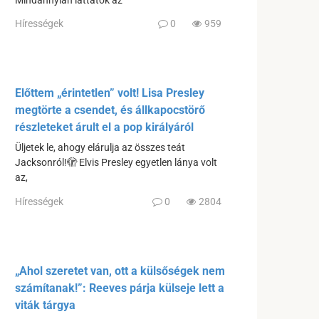
Mindannyian láttátok az
Hírességek
0
959
Előttem „érintetlen” volt! Lisa Presley
megtörte a csendet, és állkapocstörő
részleteket árult el a pop királyáról
Üljetek le, ahogy elárulja az összes teát
Jacksonról!🫣 Elvis Presley egyetlen lánya volt
az,
Hírességek
0
2804
„Ahol szeretet van, ott a külsőségek nem
számítanak!”: Reeves párja külseje lett a
viták tárgya