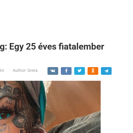
ig: Egy 25 éves fiatalember
dni
Author:
Sveta