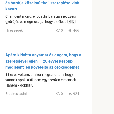
és barátja közelmúltbeli szereplése vitát
kavart
Cher igent mond, elfogadja barátja eljegyzési
gyűrűjét, és megmutatja, hogy az élet a 7️⃣0️⃣
Hírességek
0
466
Apám kidobta anyámat és engem, hogy a
szeretőjével éljen — 20 évvel később
megjelent, és követelte az örökségemet
11 éves voltam, amikor megtanultam, hogy
vannak apák, akik nem egyszerűen elmennek.
Hanem kidobnak.
Érdekes tudni
0
924