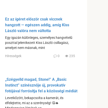
Ez az ígéret először csak viccnek
hangzott — egészen addig, amíg Kiss
László valóra nem váltotta
Egy igazán különleges, személyes hangvételű
poszttal jelentkezett Kiss László csillagász,
amelyet nem másnak, mint
Hírességek
0
235
„Szégyelld magad, Stone!” A „Basic
Instinct” színésznője új, provokatív
fotójával forrósítja fel a közösségi médiát
Levetkőzött, bekapcsolta a kamerát, és
elfelejtette, mi az a szerénység! 🤤🔥