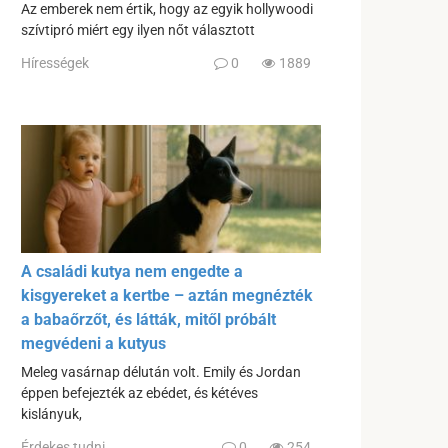
Az emberek nem értik, hogy az egyik hollywoodi
szívtipró miért egy ilyen nőt választott
Hírességek
0
1889
A családi kutya nem engedte a
kisgyereket a kertbe – aztán megnézték
a babaőrzőt, és látták, mitől próbált
megvédeni a kutyus
Meleg vasárnap délután volt. Emily és Jordan
éppen befejezték az ebédet, és kétéves
kislányuk,
Érdekes tudni
0
254