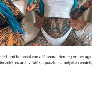
erjed, ami hatással van a látására. Nemrég Amber úgy
inézetét, és archív fotókat posztolt, amelyeken eredeti,