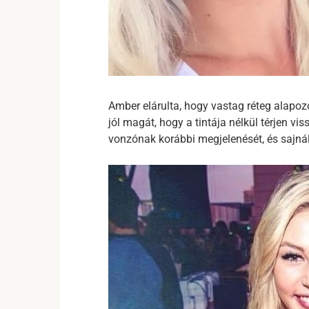
Amber elárulta, hogy vastag réteg alapozót
jól magát, hogy a tintája nélkül térjen v
vonzónak korábbi megjelenését, és sajná