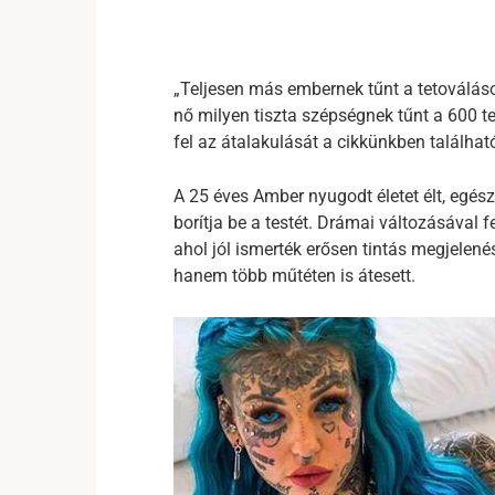
„Teljesen más embernek tűnt a tetoválások 
nő milyen tiszta szépségnek tűnt a 600 t
fel az átalakulását a cikkünkben találhat
A 25 éves Amber nyugodt életet élt, egés
borítja be a testét. Drámai változásával
ahol jól ismerték erősen tintás megjelené
hanem több műtéten is átesett.